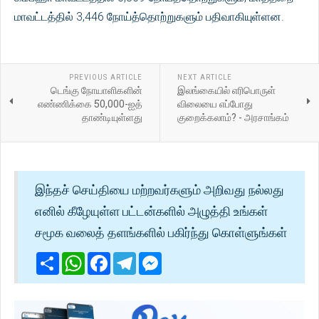
மாவட்டத்தில் 3,446 நோய்த்தொற்றுகளும் பதிவாகியுள்ளன.
PREVIOUS ARTICLE
NEXT ARTICLE
டெங்கு நோயாளிகளின்
இலங்கையில் எரிபொருள்
எண்ணிக்கை 50,000-ஐத்
விலையை எப்போது
தாண்டியுள்ளது
குறைக்கலாம்? - அரசாங்கம்
இந்தச் செய்தியை மற்றவர்களும் அறிவது நல்லது
எனில் கீழேயுள்ள பட்டன்களில் அழுத்தி உங்கள்
சமூக வலைத் தளங்களில் பகிர்ந்து கொள்ளுங்கள்
Share
WhatsApp
Facebook
Telegram
Messenger