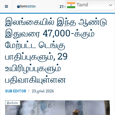
Tamil
இருக்குமிடம்:
செய்திகள்
விளையாட்டு
21
NEW ARTICLES
இலங்கையில் இந்த ஆண்டு
இதுவரை 47,000-க்கும்
மேற்பட்ட டெங்கு
பாதிப்புகளும், 29
உயிரிழப்புகளும்
பதிவாகியுள்ளன
SUB EDITOR
23 ஜூன் 2026
இலங்கை