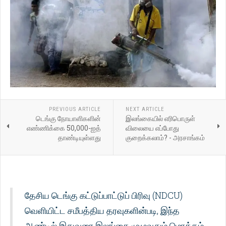
PREVIOUS ARTICLE
NEXT ARTICLE
டெங்கு நோயாளிகளின்
இலங்கையில் எரிபொருள்
எண்ணிக்கை 50,000-ஐத்
விலையை எப்போது
தாண்டியுள்ளது
குறைக்கலாம்? - அரசாங்கம்
தேசிய டெங்கு கட்டுப்பாட்டுப் பிரிவு (NDCU)
வெளியிட்ட சமீபத்திய தரவுகளின்படி, இந்த
ஆண்டில் இதுவரை இலங்கை முழுவதும் மொத்தம்