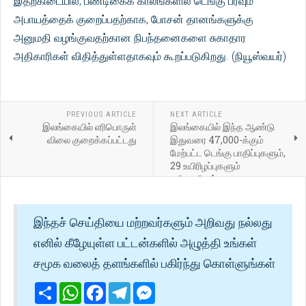
இதற்கிடையில், பண்டிகைக் காலங்களில் டெங்கு பரவும்
அபாயத்தைக் குறைப்பதற்காக, போசன் தானங்களுக்கு
அனுமதி வழங்குவதற்கான நிபந்தனைகளை சுகாதார
அதிகாரிகள் விதித்துள்ளதாகவும் கூறப்படுகிறது. (நியூஸ்வயர்)
PREVIOUS ARTICLE
NEXT ARTICLE
இலங்கையில் எரிபொருள்
இலங்கையில் இந்த ஆண்டு
விலை குறைக்கப்பட்டது
இதுவரை 47,000-க்கும்
மேற்பட்ட டெங்கு பாதிப்புகளும்,
29 உயிரிழப்புகளும்
பதிவாகியுள்ளன
இந்தச் செய்தியை மற்றவர்களும் அறிவது நல்லது
எனில் கீழேயுள்ள பட்டன்களில் அழுத்தி உங்கள்
சமூக வலைத் தளங்களில் பகிர்ந்து கொள்ளுங்கள்
Share
WhatsApp
Facebook
Telegram
Messenger