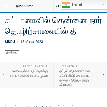
Tamil
இருக்குமிடம்:
செய்திகள்
உலகம்
21
NEW ARTICLES
கட்டானாவில் தென்னை நார்
தொழிற்சாலையில் தீ
SINDU
12 பிப்ரவரி 2023
இலங்கை
PREVIOUS ARTICLE
NEXT ARTICLE
பிளாஸ்டிக் பொருட்களுக்கு
தட்டுப்பாடு காரணமாக
தடை - அமைச்சரவை முடிவு
சத்திரசிகிச்சைகளை
தாமதப்படுத்துவதற்கு
தீர்மானம்