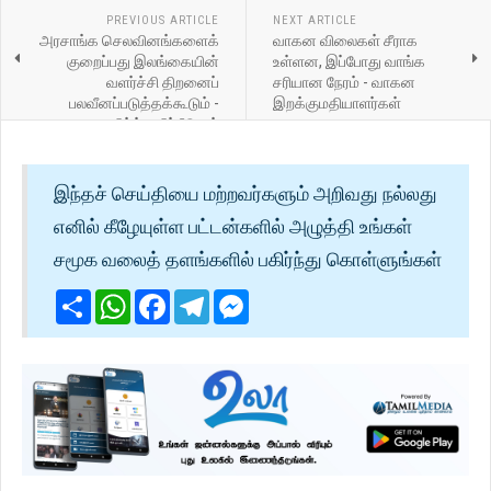
PREVIOUS ARTICLE
NEXT ARTICLE
அரசாங்க செலவினங்களைக்
வாகன விலைகள் சீராக
குறைப்பது இலங்கையின்
உள்ளன, இப்போது வாங்க
வளர்ச்சி திறனைப்
சரியான நேரம் - வாகன
பலவீனப்படுத்தக்கூடும் -
இறக்குமதியாளர்கள்
ஃபிட்ச் மதிப்பீடுகள்
இந்தச் செய்தியை மற்றவர்களும் அறிவது நல்லது
எனில் கீழேயுள்ள பட்டன்களில் அழுத்தி உங்கள்
சமூக வலைத் தளங்களில் பகிர்ந்து கொள்ளுங்கள்
Share
WhatsApp
Facebook
Telegram
Messenger