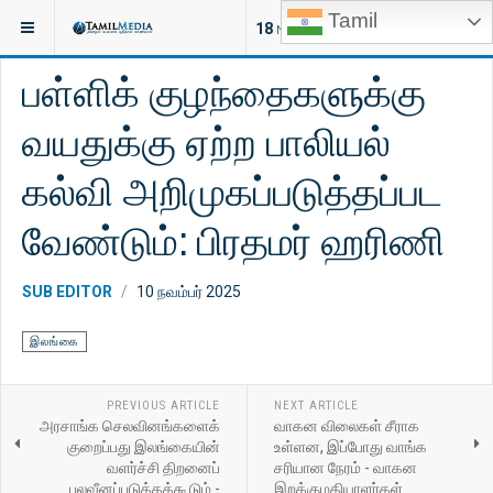
Tamil
இருக்குமிடம்:
செய்திகள்
இலங்கை
18
NEW ARTICLES
பள்ளிக் குழந்தைகளுக்கு
வயதுக்கு ஏற்ற பாலியல்
கல்வி அறிமுகப்படுத்தப்பட
வேண்டும்: பிரதமர் ஹரிணி
SUB EDITOR
10 நவம்பர் 2025
இலங்கை
PREVIOUS ARTICLE
NEXT ARTICLE
அரசாங்க செலவினங்களைக்
வாகன விலைகள் சீராக
குறைப்பது இலங்கையின்
உள்ளன, இப்போது வாங்க
வளர்ச்சி திறனைப்
சரியான நேரம் - வாகன
பலவீனப்படுத்தக்கூடும் -
இறக்குமதியாளர்கள்