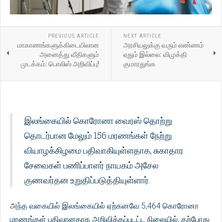
PREVIOUS ARTICLE
NEXT ARTICLE
மாகாணங்களுக்கிடையிலான
அரசியலுக்கு வரும் எண்ணம்
அனைத்து வீதிகளும்
ஏதும் இல்லை: விமுக்தி
முடக்கம்: பொலிஸ் அறிவிப்பு!
குமாரதுங்க
இலங்கையில் கொரோனா வைரஸ் தொற்று
தொடர்பான மேலும் 156 மரணங்கள் நேற்று
வியாழக்கிழமை பதிவாகியுள்ளதாக, சுகாதார
சேவைகள் பணிப்பாளர் நாயகம் அசேல
குணவர்தன உறுதிப்படுத்தியுள்ளார்.
அந்த வகையில் இலங்கையில் ஏற்கனவே 5,464 கொரோனா
மரணங்கள் பதிவானதாக அறிவிக்கப்படட்ட நிலையில், தற்போது