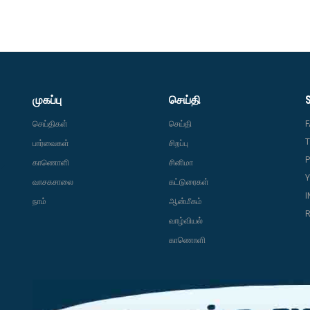
முகப்பு
செய்தி
செய்திகள்
செய்தி
T
பார்வைகள்
சிறப்பு
P
காணொளி
சினிமா
வாசகசாலை
கட்டுரைகள்
நாம்
ஆன்மீகம்
R
வாழ்வியல்
காணொளி