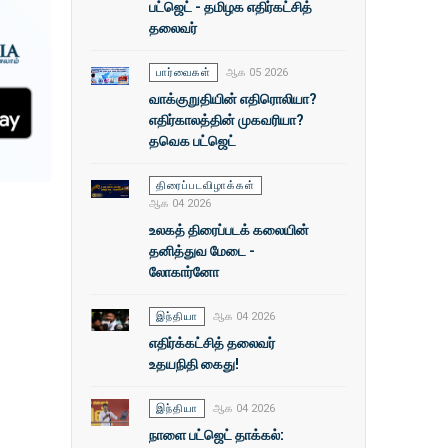
பட்ஜெட் - தமிழக எதிர்கட்சித்
தலைவர்
பார்வைகள்
ஆக 05 2026
வாக்குறுதியின் எதிரொலியா?
எதிர்காலத்தின் முகவரியா?
தவெக பட்ஜெட்
திரைப்படவிழாக்கள்
ஆக 04 2026
உலகத் திரைப்படக் கலையின்
தனித்துவ மேடை -
லோகார்னோ
இந்தியா
ஆக 04 2026
எதிர்க்கட்சித் தலைவர்
உதயநிதி கைது!
இந்தியா
ஆக 04 2026
நாளை பட்ஜெட் தாக்கல்: