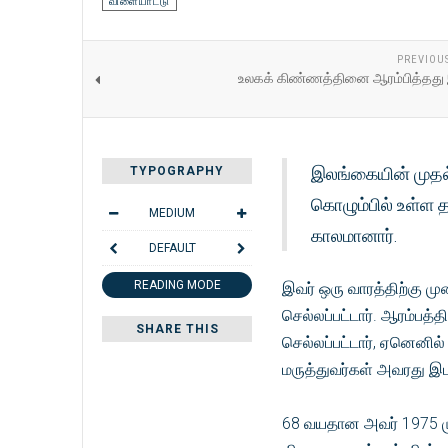
விளையாட்டு
PREVIOU
உலகக் கிண்ணத்தினை ஆரம்பித்தத
இலங்கையின் முதல்
TYPOGRAPHY
கொழும்பில் உள்ள 
MEDIUM
காலமானார்.
DEFAULT
READING MODE
இவர் ஒரு வாரத்திற்கு ம
செல்லப்பட்டார். ஆரம்பத்
SHARE THIS
செல்லப்பட்டார், ஏனெனி
மருத்துவர்கள் அவரது இட
68 வயதான அவர் 1975 மு