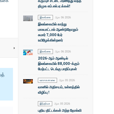
லங்கை
கருப்புச் சட்டை அணிந்து வந்த
திமுக எம்.எல்.ஏ.க்கள்!
இலங்கை
ஆக 06 2026
இலங்கையில் காற்று
மாசுபாட்டால் ஆண்டுதோறும்
சுமார் 7,000 பேர்
உயிரிழக்கின்றனர்
இலங்கை
ஆக 06 2026
2026-ஆம் ஆண்டில்
இலங்கையில் 88,000-க்கும்
மேற்பட்ட டெங்கு பாதிப்புகள்
ைத்
வாசகசாலை
ஆக 05 2026
வானில் அதிசயம், உள்ளத்தில்
விழிப்பு !
இந்தியா
ஆக 05 2026
புதிய திட்டங்கள் அற்ற தோல்வி