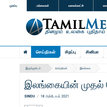
முகப்பு
பார்வைகள்
வலைக்காட்சி
வா
செய்திகள்
சிறப்பு
சினிமா
இருக்குமிடம்:
செய்திகள்
இலங்கை
இலங்கையின் முதல் 
SINDU
18 அக்டோபர் 2021