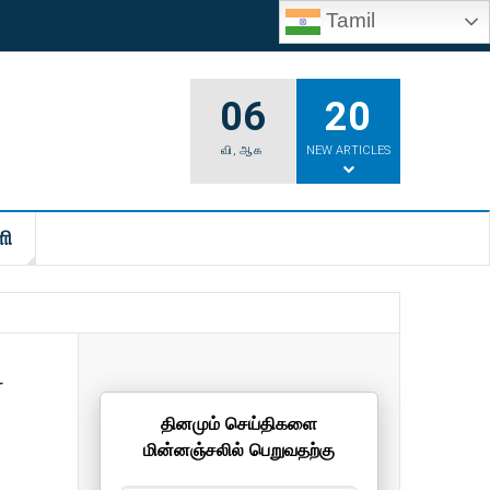
Tamil
06
20
வி
,
ஆக
NEW ARTICLES
ி
்
தினமும் செய்திகளை
மின்னஞ்சலில் பெறுவதற்கு