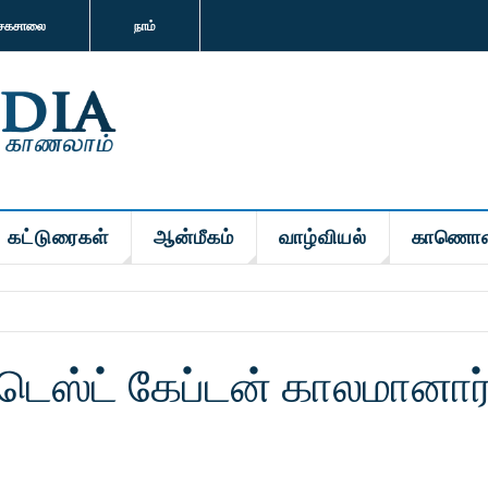
சகசாலை
நாம்
கட்டுரைகள்
ஆன்மீகம்
வாழ்வியல்
காணொள
டெஸ்ட் கேப்டன் காலமானார