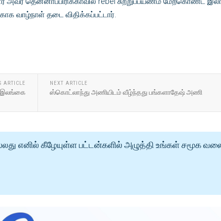
னர் அவர் தென்னாப்பிரிக்காவில் rebel சுற்றுப்பயணம் மேற்கொண்ட இ
க வாழ்நாள் தடை விதிக்கப்பட்டார்.
S ARTICLE
NEXT ARTICLE
ு இலங்கை
ஸ்கொட்லாந்து அணியிடம் வீழ்ந்தது பங்களாதேஷ் அணி
்லது எனில் கீழேயுள்ள பட்டன்களில் அழுத்தி உங்கள் சமூக வல