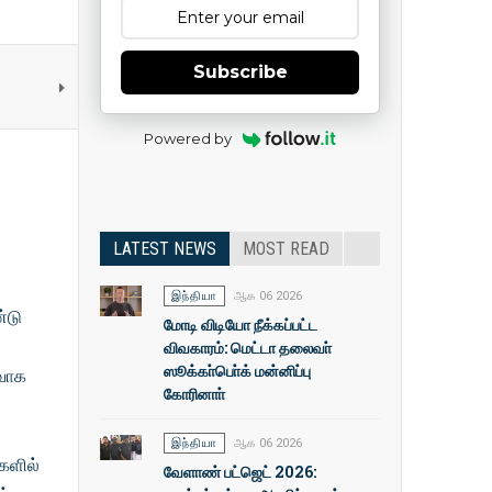
Subscribe
Powered by
LATEST NEWS
MOST READ
இந்தியா
ஆக 06 2026
்டு
மோடி விடியோ நீக்கப்பட்ட
விவகாரம்: மெட்டா தலைவா்
ஸூக்கா்பொ்க் மன்னிப்பு
ைவாக
கோரினாா்
இந்தியா
ஆக 06 2026
களில்
வேளாண் பட்ஜெட் 2026: