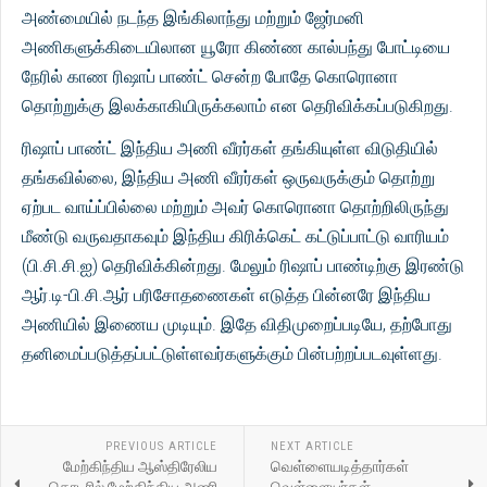
அண்மையில் நடந்த இங்கிலாந்து மற்றும் ஜேர்மனி
அணிகளுக்கிடையிலான யூரோ கிண்ண கால்பந்து போட்டியை
நேரில் காண ரிஷாப் பாண்ட் சென்ற போதே கொரொனா
தொற்றுக்கு இலக்காகியிருக்கலாம் என தெரிவிக்கப்படுகிறது.
ரிஷாப் பாண்ட் இந்திய அணி வீரர்கள் தங்கியுள்ள விடுதியில்
தங்கவில்லை, இந்திய அணி வீரர்கள் ஒருவருக்கும் தொற்று
ஏற்பட வாய்ப்பில்லை மற்றும் அவர் கொரொனா தொற்றிலிருந்து
மீண்டு வருவதாகவும் இந்திய கிரிக்கெட் கட்டுப்பாட்டு வாரியம்
(பி.சி.சி.ஐ) தெரிவிக்கின்றது. மேலும் ரிஷாப் பாண்டிற்கு இரண்டு
ஆர்.டி-பி.சி.ஆர் பரிசோதணைகள் எடுத்த பின்னரே இந்திய
அணியில் இணைய முடியும். இதே விதிமுறைப்படியே, தற்போது
தனிமைப்படுத்தப்பட்டுள்ளவர்களுக்கும் பின்பற்றப்படவுள்ளது.
PREVIOUS ARTICLE
NEXT ARTICLE
மேற்கிந்திய ஆஸ்திரேலிய
வெள்ளையடித்தார்கள்
தொடரில் மேற்கிந்திய அணி
வெள்ளையர்கள்