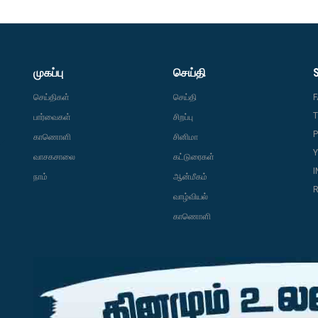
முகப்பு
செய்தி
செய்திகள்
செய்தி
T
பார்வைகள்
சிறப்பு
P
காணொளி
சினிமா
வாசகசாலை
கட்டுரைகள்
நாம்
ஆன்மீகம்
R
வாழ்வியல்
காணொளி