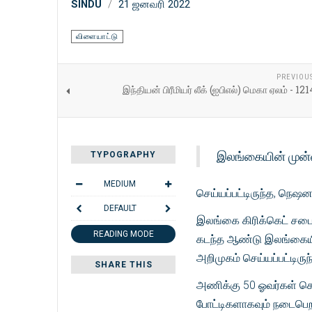
SINDU
21 ஜனவரி 2022
விளையாட்டு
PREVIOU
இந்தியன் பிரீமியர் லீக் (ஐபிஎல்) மெகா ஏலம் - 121
இலங்கையின் முன்
TYPOGRAPHY
MEDIUM
செய்யப்பட்டிருந்த, நெஷ
DEFAULT
இலங்கை கிரிக்கெட் சபை
READING MODE
கடந்த ஆண்டு இலங்கையின்
அறிமுகம் செய்யப்பட்டிருந
SHARE THIS
அணிக்கு 50 ஓவர்கள் கொ
போட்டிகளாகவும் நடைபெற