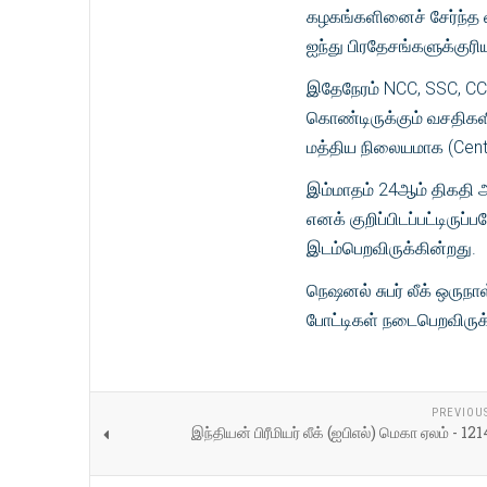
கழகங்களினைச் சேர்ந்த வீ
ஐந்து பிரதேசங்களுக்குர
இதேநேரம் NCC, SSC, CCC
கொண்டிருக்கும் வசதிகளி
மத்திய நிலையமாக (Center
இம்மாதம் 24ஆம் திகதி ஆ
எனக் குறிப்பிடப்பட்டிரு
இடம்பெறவிருக்கின்றது.
நெஷனல் சுபர் லீக் ஒருந
போட்டிகள் நடைபெறவிருக்
PREVIOU
இந்தியன் பிரீமியர் லீக் (ஐபிஎல்) மெகா ஏலம் - 121