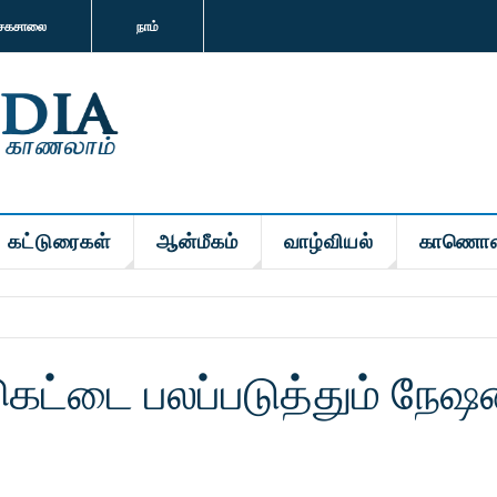
சகசாலை
நாம்
கட்டுரைகள்
ஆன்மீகம்
வாழ்வியல்
காணொள
ெட்டை பலப்படுத்தும் நேஷ