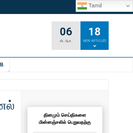
Tamil
06
18
வி
,
ஆக
NEW ARTICLES
ி
னல்
தினமும் செய்திகளை
மின்னஞ்சலில் பெறுவதற்கு