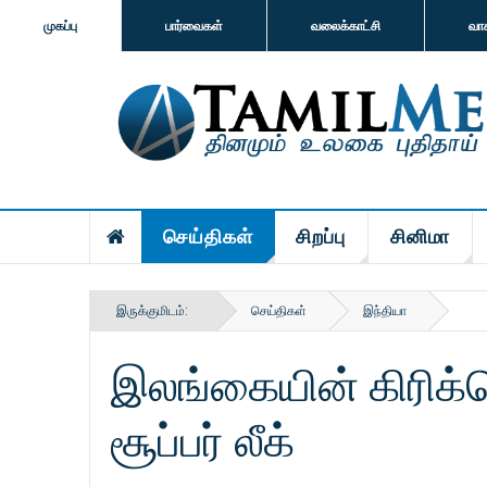
முகப்பு
பார்வைகள்
வலைக்காட்சி
வா
செய்திகள்
சிறப்பு
சினிமா
இருக்குமிடம்:
செய்திகள்
இந்தியா
இலங்கையின் கிரிக்க
சூப்பர் லீக்