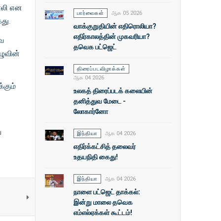
காலி என
பார்வைகள்
ஆக 05 2026
கது.
வாக்குறுதியின் எதிரொலியா?
எதிர்காலத்தின் முகவரியா?
வை
தவெக பட்ஜெட்
ழுவின்
திரைப்படவிழாக்கள்
ஆக 04 2026
்கும்
உலகத் திரைப்படக் கலையின்
தனித்துவ மேடை -
லோகார்னோ
்
இந்தியா
ஆக 04 2026
எதிர்க்கட்சித் தலைவர்
உதயநிதி கைது!
இந்தியா
ஆக 04 2026
நாளை பட்ஜெட் தாக்கல்:
இன்று மாலை தவெக
எம்எல்ஏக்கள் கூட்டம்!