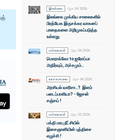
இலங்கை
ஆக 04 2026
இலங்கை முக்கிய சாலைகளில்
ைத்
பிரத்யேக இருசக்கர வாகனப்
பாதைகளை அறிமுகப்படுத்த
உள்ளது
பார்வைகள்
ஆக 04 2026
மொராக்கோ to ஐரோப்பா
அதிர்வும், அச்சமும்..
வாசகசாலை
ஆக 04 2026
அரசியல் வாரிசா..? இளம்
படைப்பாளியா? - ஜேசன்
சஞ்சய் !
பார்வைகள்
ஆக 02 2026
பக்தி மரபு நீட்சியில்
இசைஞானியின் புத்திசை
எழுச்சி !