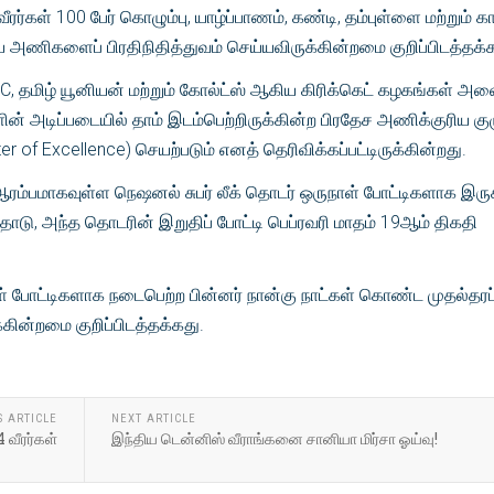
ரர்கள் 100 பேர் கொழும்பு, யாழ்ப்பாணம், கண்டி, தம்புள்ளை மற்றும் 
ிய அணிகளைப் பிரதிநிதித்துவம் செய்யவிருக்கின்றமை குறிப்பிடத்தக்
, தமிழ் யூனியன் மற்றும் கோல்ட்ஸ் ஆகிய கிரிக்கெட் கழகங்கள் அ
ன் அடிப்படையில் தாம் இடம்பெற்றிருக்கின்ற பிரதேச அணிக்குரிய கு
 of Excellence) செயற்படும் எனத் தெரிவிக்கப்பட்டிருக்கின்றது.
ரம்பமாகவுள்ள நெஷனல் சுபர் லீக் தொடர் ஒருநாள் போட்டிகளாக இருக
ப்பதோடு, அந்த தொடரின் இறுதிப் போட்டி பெப்ரவரி மாதம் 19ஆம் திகதி
ாள் போட்டிகளாக நடைபெற்ற பின்னர் நான்கு நாட்கள் கொண்ட முதல்தரப
கின்றமை குறிப்பிடத்தக்கது.
S ARTICLE
NEXT ARTICLE
4 வீரர்கள்
இந்திய டென்னிஸ் வீராங்கனை சானியா மிர்சா ஓய்வு!