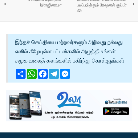
இராஜினாமா
பலப்படுத்தும் நேஷனல் சூப்பர்
லீக்
இந்தச் செய்தியை மற்றவர்களும் அறிவது நல்லது
எனில் கீழேயுள்ள பட்டன்களில் அழுத்தி உங்கள்
சமூக வலைத் தளங்களில் பகிர்ந்து கொள்ளுங்கள்
Share
WhatsApp
Facebook
Telegram
Messenger