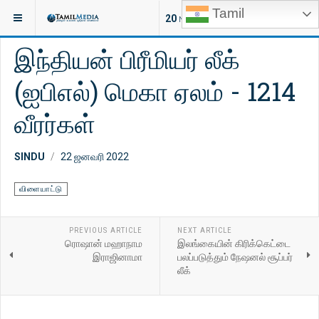
Tamil
இருக்குமிடம்:
செய்திகள்
இலங்கை
20
NEW ARTICLES
இந்தியன் பிரீமியர் லீக்
(ஐபிஎல்) மெகா ஏலம் - 1214
வீரர்கள்
SINDU
22 ஜனவரி 2022
விளையாட்டு
PREVIOUS ARTICLE
NEXT ARTICLE
ரொஷான் மஹாநாம
இலங்கையின் கிரிக்கெட்டை
இராஜினாமா
பலப்படுத்தும் நேஷனல் சூப்பர்
லீக்