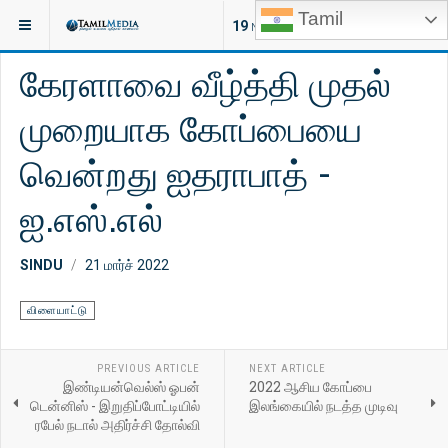
Tamil
இருக்குமிடம்:
செய்திகள்
விளையாட்டு
19
NEW ARTICLES
கேரளாவை வீழ்த்தி முதல்
முறையாக கோப்பையை
வென்றது ஐதராபாத் -
ஐ.எஸ்.எல்
SINDU
21 மார்ச் 2022
விளையாட்டு
PREVIOUS ARTICLE
NEXT ARTICLE
இண்டியன்வெல்ஸ் ஓபன்
2022 ஆசிய கோப்பை
டென்னிஸ் - இறுதிப்போட்டியில்
இலங்கையில் நடத்த முடிவு
ரபேல் நடால் அதிர்ச்சி தோல்வி