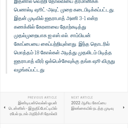
இதனால் வெற்றி தோல்வியை தீர்மானிக்க
பெனால்டி ஷூட்-அவுட் முறை கடைபிடிக்கப்பட்டது.
இதன் முடிவில் ஐதராபாத் அணி 3-1 என்ற
கணக்கில் கேரளாவை தோற்கடித்து
முதல்முறையாக ஐ.எஸ்.எல். சாம்பியன்
கோப்பையை கைப்பற்றியுள்ளது. இந்த தொடரில்
மொத்தம் 18 கோல்கள் அடித்து முதலிடம் பிடித்த
ஐதராபாத் வீரர் ஒக்பெச்சேவுக்கு தங்க ஷூ விருது
வழங்கப்பட்டது
PREVIOUS ARTICLE
NEXT ARTICLE
இண்டியன்வெல்ஸ் ஓபன்
2022 ஆசிய கோப்பை
டென்னிஸ் - இறுதிப்போட்டியில்
இலங்கையில் நடத்த முடிவு
ரபேல் நடால் அதிர்ச்சி தோல்வி