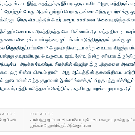
ருந்தால் கூட இந்த சதத்துக்கு இப்படி ஒரு காவிய அழகு வந்திருக்காத
ோய் தோற்கும் போது அதன் முற்றுப் பெறாத தன்மை அந்த முயற்சிக்கு ஒ
கிறது. இந்த விசயத்தில் அவர் பழைய சச்சினை நினைவுபடுத்துகிறார
இன்னும் வேகமாக அடித்திருந்தாலோ பின்னால் ஆட வந்த திவாடியாவும்
்துகளை வீணடிக்காமல் ஒற்றை ஓட்டங்கள் எடுத்திருந்தால் நான்கு ஓட்
மல் இருந்திருப்பார்களோ? அதுவும் திவாடியா சற்று வைடாக விழுந்த ப
ுயன்றது தவறாகியது. அவருடைய ஷாட் தேர்வு இன்று சரியாக இருந்திரு
ப்படியே - அடிக்க வேண்டிய நீளத்தில் விழுந்த இரு பந்துகளை அவரால
்லை. ஒரு சின்ன விசயம் தான் - அது ஆட்டத்தின் தலைவிதியை மாற்ற
ல் ஹூடாவின் அந்த சூறாவளி இன்னிங்ஸுக்குப் பிறகு பந்து வீச்சிலும்
நிதானம், புத்திசாலித்தனம் வெற்றிக்கு உதவியது. மறக்க முடியாத ஆட்டம
S ARTICLE
NEXT ARTICLE
் ஐ.பி.எல்
கால்பந்து ஜாம்பவான் டியாகோ மரடோனா மறைவு : மூன்று நாட்
துக்கம் அனுசரிக்கும் அர்ஜென்டினா