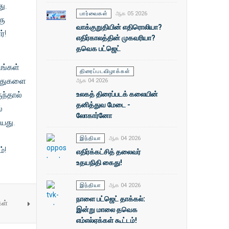
ு.
பார்வைகள்
ஆக 05 2026
ரு
வாக்குறுதியின் எதிரொலியா?
்!
எதிர்காலத்தின் முகவரியா?
தவெக பட்ஜெட்
டங்கள்
திரைப்படவிழாக்கள்
ந்துகளை
ஆக 04 2026
உலகத் திரைப்படக் கலையின்
ந்தால்
தனித்துவ மேடை -
்
லோகார்னோ
ியது.
இந்தியா
ஆக 04 2026
்!
எதிர்க்கட்சித் தலைவர்
உதயநிதி கைது!
இந்தியா
ஆக 04 2026
நாளை பட்ஜெட் தாக்கல்:
கள்
இன்று மாலை தவெக
எம்எல்ஏக்கள் கூட்டம்!