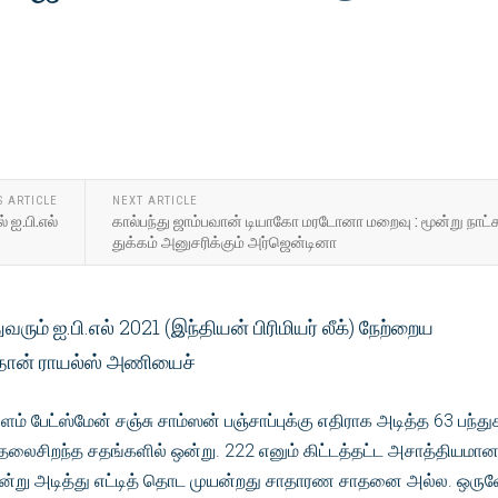
S ARTICLE
NEXT ARTICLE
் ஐ.பி.எல்
கால்பந்து ஜாம்பவான் டியாகோ மரடோனா மறைவு : மூன்று நாட்
துக்கம் அனுசரிக்கும் அர்ஜென்டினா
வரும் ஐ.பி.எல் 2021 (இந்தியன் பிரிமியர் லீக்) நேற்றைய
்தான் ராயல்ஸ் அணியைச்
 பேட்ஸ்மேன் சஞ்சு சாம்ஸன் பஞ்சாப்புக்கு எதிராக அடித்த 63 பந்து
் தலைசிறந்த சதங்களில் ஒன்று. 222 எனும் கிட்டத்தட்ட அசாத்தியமா
்று அடித்து எட்டித் தொட முயன்றது சாதாரண சாதனை அல்ல. ஒர