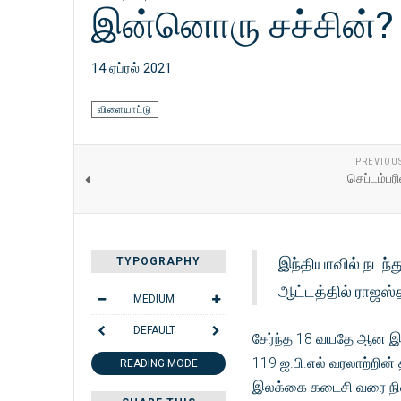
இன்னொரு சச்சின்?
14 ஏப்ரல் 2021
விளையாட்டு
PREVIOU
செப்டம்பரில
இந்தியாவில் நடந்து
TYPOGRAPHY
ஆட்டத்தில் ராஜஸ
MEDIUM
DEFAULT
சேர்ந்த 18 வயதே ஆன இளம்
119 ஐ.பி.எல் வரலாற்றின
READING MODE
இலக்கை கடைசி வரை நின