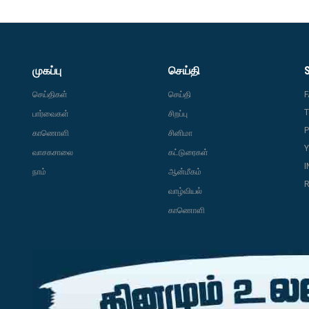
முகப்பு
செய்தி
செய்திகள்
செய்தி
T
பார்வைகள்
சிறப்பு
P
காணொளி
சினிமா
வாசகசாலை
கட்டுரைகள்
நாம்
ஆன்மீகம்
R
வாழ்வியல்
காணொளி