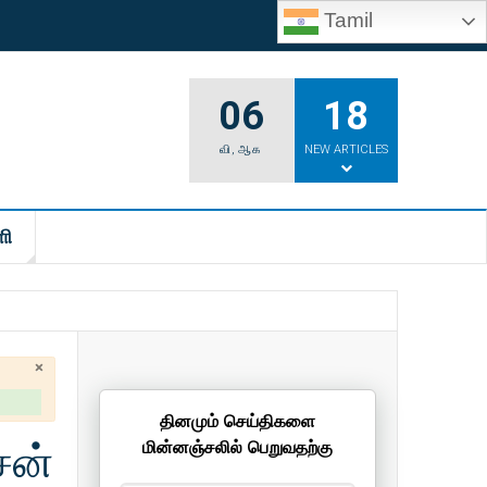
Tamil
06
18
வி
,
ஆக
NEW ARTICLES
ி
×
தினமும் செய்திகளை
்சன்
மின்னஞ்சலில் பெறுவதற்கு