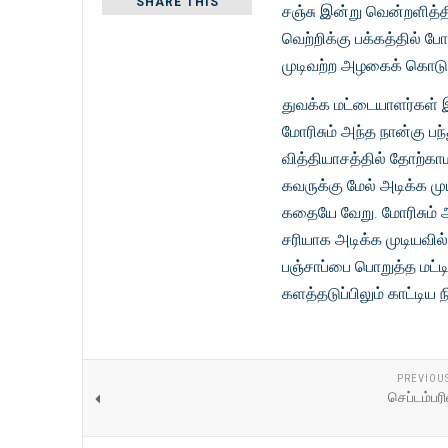
SHARE THIS
சஞ்சு இன்று வென்றளித்தி
வெற்றிக்கு பக்கத்தில் ப
முடிவற்ற அழகைக் கொடுக்
துவக்க மட்டையாளர்கள் 
மோரிசும் அந்த நான்கு பந
வித்தியாசத்தில் தோற்கா
கவருக்கு மேல் அடிக்க ம
கதையே வேறு. மோரிசும் அ
சரியாக அடிக்க முடியவில
பஞ்சாப்பை பொறுத்த மட்டி
களத்தடுப்பிலும் காட்டிய 
PREVIOU
செப்டம்பரில