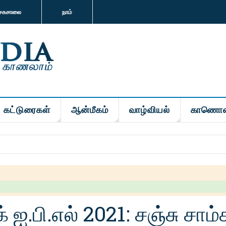
சகசாலை
நாம்
கட்டுரைகள்
ஆன்மீகம்
வாழ்வியல்
காணொள
க் ஐ.பி.எல் 2021: சஞ்சு சாம