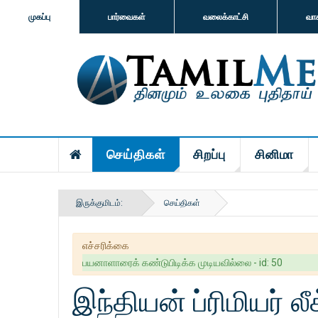
முகப்பு
பார்வைகள்
வலைக்காட்சி
வா
செய்திகள்
சிறப்பு
சினிமா
இருக்குமிடம்:
செய்திகள்
எச்சரிக்கை
பயனாளாரைக் கண்டுபிடிக்க முடியவில்லை - id: 50
இந்தியன் ப்ரிமியர் லீ