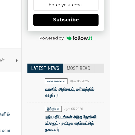
Subscribe
Powered by
கள்
LATEST NEWS
MOST READ
வாசகசாலை
ஆக 05 2026
வானில் அதிசயம், உள்ளத்தில்
விழிப்பு !
இந்தியா
ஆக 05 2026
களில்
புதிய திட்டங்கள் அற்ற தோல்வி
ன
பட்ஜெட் - தமிழக எதிர்கட்சித்
தலைவர்
ுவேளை