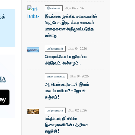
இலங்கை
ஆக 04 2026
இலங்கை முக்கிய சாலைகளில்
ைத்
பிரத்யேக இருசக்கர வாகனப்
பாதைகளை அறிமுகப்படுத்த
உள்ளது
பார்வைகள்
ஆக 04 2026
மொராக்கோ to ஐரோப்பா
அதிர்வும், அச்சமும்..
வாசகசாலை
ஆக 04 2026
அரசியல் வாரிசா..? இளம்
படைப்பாளியா? - ஜேசன்
சஞ்சய் !
பார்வைகள்
ஆக 02 2026
பக்தி மரபு நீட்சியில்
இசைஞானியின் புத்திசை
எழுச்சி !