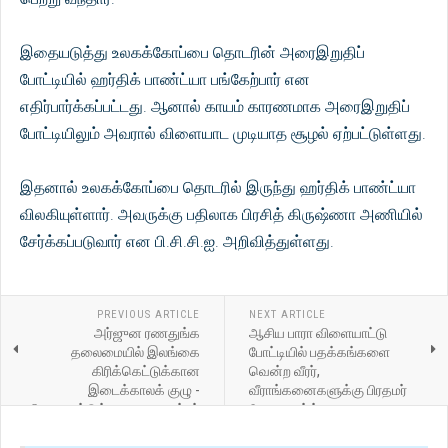
இதையடுத்து உலகக்கோப்பை தொடரின் அரைஇறுதிப்
போட்டியில் ஹர்திக் பாண்ட்யா பங்கேற்பார் என
எதிர்பார்க்கப்பட்டது. ஆனால் காயம் காரணமாக அரைஇறுதிப்
போட்டியிலும் அவரால் விளையாட முடியாத சூழல் ஏற்பட்டுள்ளது.
இதனால் உலகக்கோப்பை தொடரில் இருந்து ஹர்திக் பாண்ட்யா
விலகியுள்ளார். அவருக்கு பதிலாக பிரசித் கிருஷ்ணா அணியில்
சேர்க்கப்படுவார் என பி.சி.சி.ஐ. அறிவித்துள்ளது.
PREVIOUS ARTICLE
NEXT ARTICLE
அர்ஜுன ரணதுங்க
ஆசிய பாரா விளையாட்டு
தலைமையில் இலங்கை
போட்டியில் பதக்கங்களை
கிரிக்கெட்டுக்கான
வென்ற வீரர்,
இடைக்காலக் குழு -
வீராங்கனைகளுக்கு பிரதமர்
விளையாட்டுத்துறை அமைச்சர்
மோடி வாழ்த்து
ரொஷான் ரணசிங்க