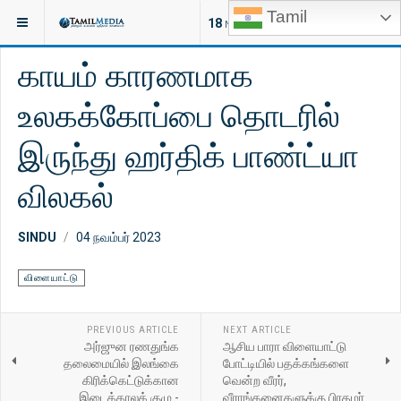
Tamil
இருக்குமிடம்:
செய்திகள்
விளையாட்டு
18
NEW ARTICLES
காயம் காரணமாக
உலகக்கோப்பை தொடரில்
இருந்து ஹர்திக் பாண்ட்யா
விலகல்
SINDU
04 நவம்பர் 2023
விளையாட்டு
PREVIOUS ARTICLE
NEXT ARTICLE
அர்ஜுன ரணதுங்க
ஆசிய பாரா விளையாட்டு
தலைமையில் இலங்கை
போட்டியில் பதக்கங்களை
கிரிக்கெட்டுக்கான
வென்ற வீரர்,
இடைக்காலக் குழு -
வீராங்கனைகளுக்கு பிரதமர்