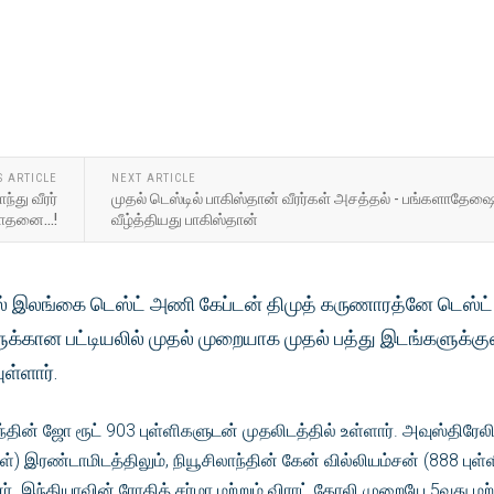
S ARTICLE
NEXT ARTICLE
்து வீரர்
முதல் டெஸ்டில் பாகிஸ்தான் வீரர்கள் அசத்தல் - பங்களாதேஷ
ாதனை...!
வீழ்த்தியது பாகிஸ்தான்
ல் இலங்கை டெஸ்ட் அணி கேப்டன் திமுத் கருணாரத்னே டெஸ்ட்
களுக்கான பட்டியலில் முதல் முறையாக முதல் பத்து இடங்களுக்கு
ள்ளார்.
ந்தின் ஜோ ரூட் 903 புள்ளிகளுடன் முதலிடத்தில் உள்ளார். அவுஸ்திரேல
ிகள்) இரண்டாமிடத்திலும், நியூசிலாந்தின் கேன் வில்லியம்சன் (888 புள்
ர். இந்தியாவின் ரோகித் சர்மா மற்றும் விராட் கோலி முறையே 5வது மற்