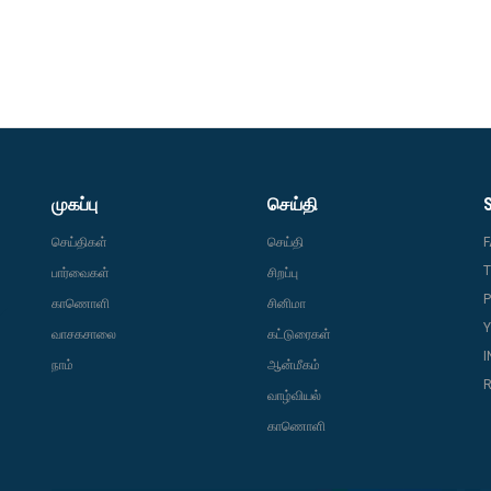
முகப்பு
செய்தி
செய்திகள்
செய்தி
T
பார்வைகள்
சிறப்பு
P
காணொளி
சினிமா
வாசகசாலை
கட்டுரைகள்
நாம்
ஆன்மீகம்
R
வாழ்வியல்
காணொளி