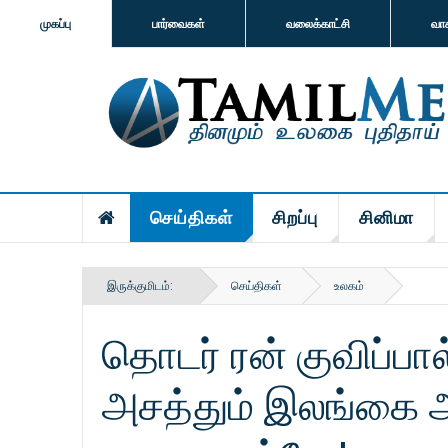
முகப்பு
பார்வைகள்
வலைக்காட்சி
வா
செய்திகள்
சிறப்பு
சினிமா
இருக்குமிடம்:
செய்திகள்
உலகம்
தொடர் ரன் குவிப்பா
அசத்தும் இலங்கை 