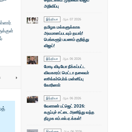
அறிவிப்பு
இந்தியா
ஆக 07 2026
்ளார்.
தமிழக மக்களுக்காக
ுக்குள்
அவமானப்படவும் தயார்!
ல்
பெங்களூர் பயணம் குறித்து
விஜய்!
இந்தியா
ஆக 06 2026
மோடி விடியோ நீக்கப்பட்ட
விவகாரம்: மெட்டா தலைவா்
ை
ஸூக்கா்பொ்க் மன்னிப்பு
கோரினாா்
இந்தியா
ஆக 06 2026
வேளாண் பட்ஜெட் 2026:
ைத்
கருப்புச் சட்டை அணிந்து வந்த
திமுக எம்.எல்.ஏ.க்கள்!
இலங்கை
ஆக 06 2026