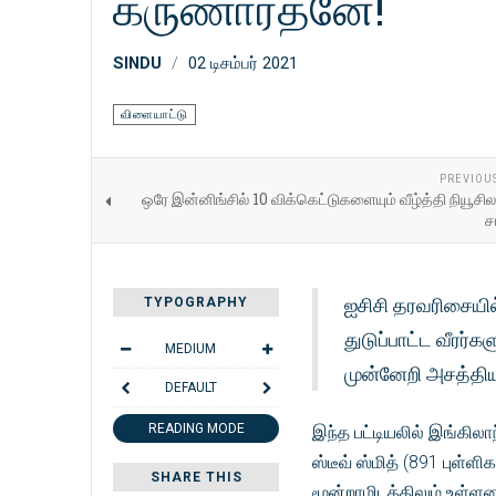
கருணாரத்னே!
SINDU
02 டிசம்பர் 2021
விளையாட்டு
PREVIOU
ஒரே இன்னிங்சில் 10 விக்கெட்டுகளையும் வீழ்த்தி நியூசிலாந
ச
ஐசிசி தரவரிசையி
TYPOGRAPHY
துடுப்பாட்ட வீரர்
MEDIUM
முன்னேறி அசத்தியு
DEFAULT
READING MODE
இந்த பட்டியலில் இங்கிலா
ஸ்டீவ் ஸ்மித் (891 புள்ள
SHARE THIS
மூன்றாமிடத்திலும் உள்ளன