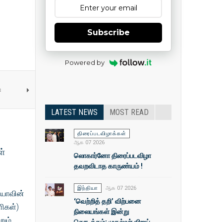
Subscribe
Powered by
ை
LATEST NEWS
MOST READ
திரைப்படவிழாக்கள்
ஆக 07 2026
ள்
லொகார்னோ திரைப்படவிழா
தவறவிடாத காருண்யம் !
இந்தியா
ஆக 07 2026
ியாவின்
‘வெற்றித் தறி’ விற்பனை
ளிகள்)
நிலையங்கள் இன்று
றும்
தொடக்கம்: முதல்வா் விஜய்