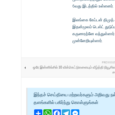
6வது இடத்தில் உள்ளனர்.
இலங்கை கேப்டன் திமுத் 
இதன்மூலம் டெஸ்ட் துடுப்
கருணரத்னே வந்துள்ளார்.
முன்னேறியுள்ளார்.
PREVIOU
ஒரே இன்னிங்சில் 10 விக்கெட்டுகளையும் வீழ்த்தி நியூசிலாந
ச
இந்தச் செய்தியை மற்றவர்களும் அறிவது நல
தளங்களில் பகிர்ந்து கொள்ளுங்கள்
Share
WhatsApp
Facebook
Telegram
Messenger