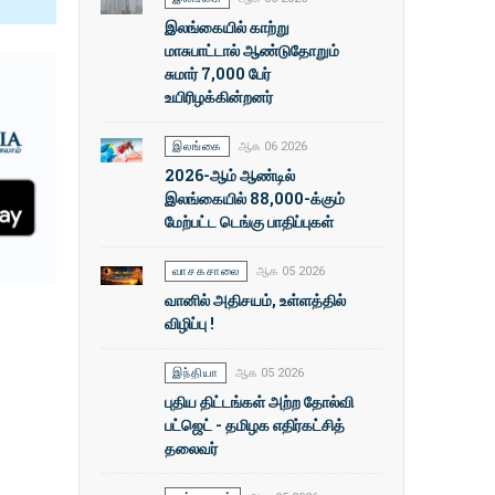
இலங்கையில் காற்று
மாசுபாட்டால் ஆண்டுதோறும்
சுமார் 7,000 பேர்
உயிரிழக்கின்றனர்
இலங்கை
ஆக 06 2026
2026-ஆம் ஆண்டில்
இலங்கையில் 88,000-க்கும்
மேற்பட்ட டெங்கு பாதிப்புகள்
வாசகசாலை
ஆக 05 2026
வானில் அதிசயம், உள்ளத்தில்
விழிப்பு !
இந்தியா
ஆக 05 2026
புதிய திட்டங்கள் அற்ற தோல்வி
பட்ஜெட் - தமிழக எதிர்கட்சித்
தலைவர்