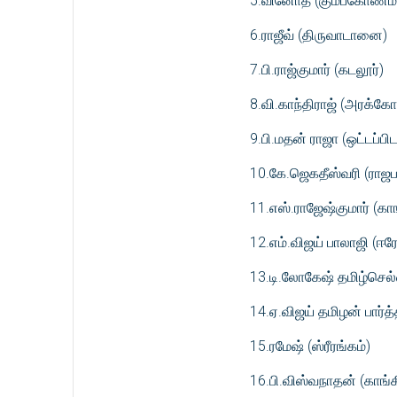
5.வினோத் (கும்பகோணம்
6.ராஜீவ் (திருவாடானை)
7.பி.ராஜ்குமார் (கடலூர்)
8.வி.காந்திராஜ் (அரக்க
9.பி.மதன் ராஜா (ஒட்டப்பிட
10.கே.ஜெகதீஸ்வரி (ராஜ
11.எஸ்.ராஜேஷ்குமார் (காங்
12.எம்.விஜய் பாலாஜி (ஈர
13.டி.லோகேஷ் தமிழ்செல்வ
14.ஏ.விஜய் தமிழன் பார்த்
15.ரமேஷ் (ஸ்ரீரங்கம்)
16.பி.விஸ்வநாதன் (காங்க