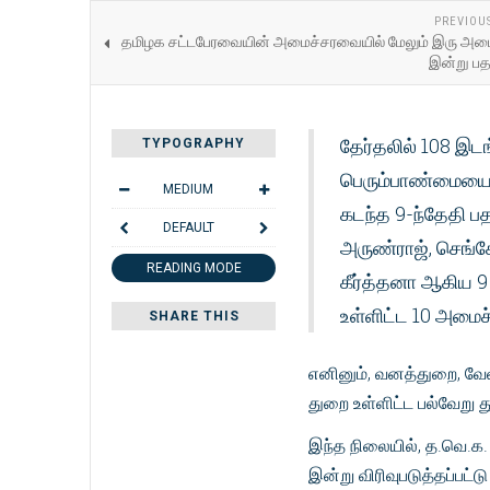
PREVIOU
தமிழக சட்டபேரவையின் அமைச்சரவையில் மேலும் இரு அமை
இன்று பதவ
தேர்தலில் 108 இ
TYPOGRAPHY
பெரும்பாண்மையை 
MEDIUM
கடந்த 9-ந்தேதி ப
DEFAULT
அருண்ராஜ், செங்கோ
READING MODE
கீர்த்தனா ஆகிய 9
உள்ளிட்ட 10 அமைச்
SHARE THIS
எனினும், வனத்துறை, வேளா
துறை உள்ளிட்ட பல்வேறு 
இந்த நிலையில், த.வெ.க.
இன்று விரிவுபடுத்தப்ப