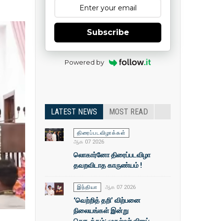
Subscribe
Powered by
LATEST NEWS
MOST READ
திரைப்படவிழாக்கள்
ஆக 07 2026
லொகார்னோ திரைப்படவிழா
தவறவிடாத காருண்யம் !
இந்தியா
ஆக 07 2026
‘வெற்றித் தறி’ விற்பனை
நிலையங்கள் இன்று
தொடக்கம்: முதல்வா் விஜய்