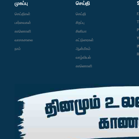
முகப்பு
செய்தி
செய்திகள்
செய்தி
T
பார்வைகள்
சிறப்பு
P
காணொளி
சினிமா
வாசகசாலை
கட்டுரைகள்
நாம்
ஆன்மீகம்
R
வாழ்வியல்
காணொளி