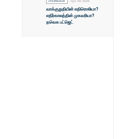
பார்வைகள்
ஆக 05 2026
வாக்குறுதியின் எதிரொலியா?
எதிர்காலத்தின் முகவரியா?
தவெக பட்ஜெட்