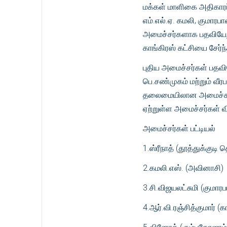
மக்கள் மாளிகை அதிகாரப்ப
எம்.எல்.ஏ. கமலி, குமாரபாள
அமைச்சர்களாக பதவியேற்ற
காங்கிரஸ் கட்சியை சேர்
புதிய அமைச்சர்கள் பதவ
பெ.சண்முகம் மற்றும் வீ
தலைமையிலான அமைச்சரவைய
ஏற்றுள்ள அமைச்சர்கள் வி
அமைச்சர்கள் பட்டியல்
1.ஸ்ரீநாத் (தூத்துக்குடி
2.கமலி.எஸ். (அவினாசி)
3.சி.விஜயலட்சுமி (குமா
4.ஆர்.வி.ரஞ்சித்குமார் (கா