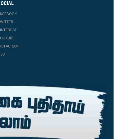
SOCIAL
FACEBOOK
WITTER
INTEREST
YOUTUBE
INSTAGRAM
SS