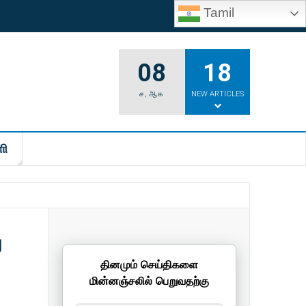
Tamil
08
18
ச
,
ஆக
NEW ARTICLES
ி
ய
தினமும் செய்திகளை
மின்னஞ்சலில் பெறுவதற்கு