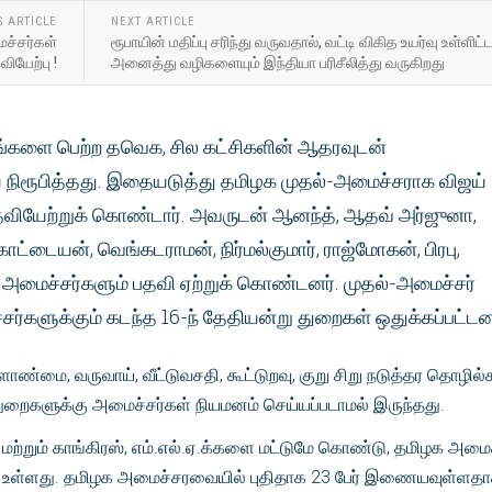
S ARTICLE
NEXT ARTICLE
ச்சர்கள்
ரூபாயின் மதிப்பு சரிந்து வருவதால், வட்டி விகித உயர்வு உள்ளிட்
ியேற்பு !
அனைத்து வழிகளையும் இந்தியா பரிசீலித்து வருகிறது
டங்களை பெற்ற தவெக, சில கட்சிகளின் ஆதரவுடன்
நிரூபித்தது. இதையடுத்து தமிழக முதல்-அமைச்சராக விஜய்
தவியேற்றுக் கொண்டார். அவருடன் ஆனந்த், ஆதவ் அர்ஜுனா,
ட்டையன், வெங்கடராமன், நிர்மல்குமார், ராஜ்மோகன், பிரபு,
 அமைச்சர்களும் பதவி ஏற்றுக் கொண்டனர். முதல்-அமைச்சர்
சர்களுக்கும் கடந்த 16-ந் தேதியன்று துறைகள் ஒதுக்கப்பட்டன
ண்மை, வருவாய், வீட்டுவசதி, கூட்டுறவு, குறு சிறு நடுத்தர தொழில்
துறைகளுக்கு அமைச்சர்கள் நியமனம் செய்யப்படாமல் இருந்தது.
 மற்றும் காங்கிரஸ், எம்.எல்.ஏ.க்களை மட்டுமே கொண்டு, தமிழக அம
ட்டு உள்ளது. தமிழக அமைச்சரவையில் புதிதாக 23 பேர் இணையவுள்ளத