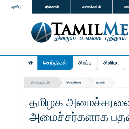
முகப்பு
பார்வைகள்
வலைக்காட்சி
வா
செய்திகள்
சிறப்பு
சினிமா
இருக்குமிடம்:
செய்திகள்
உலகம்
தமிழக அமைச்சரவை வி
அமைச்சர்களாக பதவ