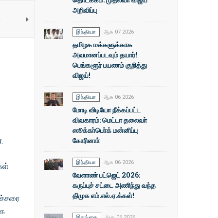
அறிவிப்பு
ட
இந்தியா
ஆக 07 2026
தமிழக மக்களுக்காக
அவமானப்படவும் தயார்!
பெங்களூர் பயணம் குறித்து
விஜய்!
இந்தியா
ஆக 06 2026
மோடி விடியோ நீக்கப்பட்ட
விவகாரம்: மெட்டா தலைவா்
ஸூக்கா்பொ்க் மன்னிப்பு
.
கோரினாா்
இந்தியா
ஆக 06 2026
கள்
வேளாண் பட்ஜெட் 2026:
கருப்புச் சட்டை அணிந்து வந்த
திமுக எம்.எல்.ஏ.க்கள்!
ைச்சரை
ாக
இலங்கை
ஆக 06 2026