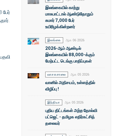
இலங்கையில் காற்று
 பேர்
மாசுபாட்டால் ஆண்டுதோறும்
சுமார் 7,000 பேர்
தார்.
உயிரிழக்கின்றனர்
இலங்கை
ஆக 06 2026
2026-ஆம் ஆண்டில்
இலங்கையில் 88,000-க்கும்
 பதவி
மேற்பட்ட டெங்கு பாதிப்புகள்
வாசகசாலை
ஆக 05 2026
வானில் அதிசயம், உள்ளத்தில்
விழிப்பு !
இந்தியா
ஆக 05 2026
புதிய திட்டங்கள் அற்ற தோல்வி
பட்ஜெட் - தமிழக எதிர்கட்சித்
தலைவர்