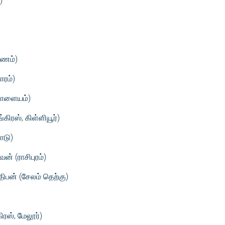
)
ோணம்)
ாரம்)
பாளையம்)
கிரஸ், கிள்ளியூர்)
ோடு)
ன் (ராசிபுரம்)
திபன் (சேலம் தெற்கு)
ிரஸ், மேலூர்)