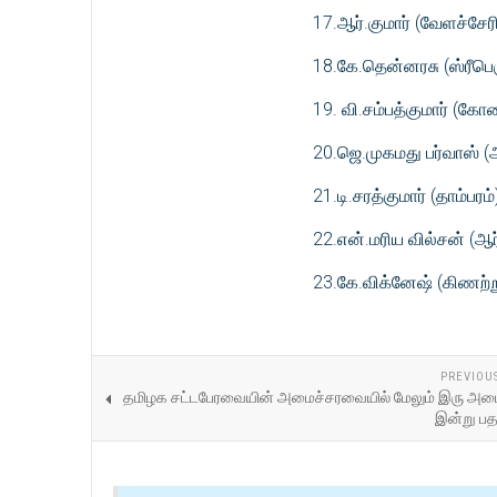
17.ஆர்.குமார் (வேளச்சேர
18.கே.தென்னரசு (ஸ்ரீபெரு
19. வி.சம்பத்குமார் (கோ
20.ஜெ.முகமது பர்வாஸ் (
21.டி.சரத்குமார் (தாம்பரம்
22.என்.மரிய வில்சன் (ஆர
23.கே.விக்னேஷ் (கிணற்ற
PREVIOU
தமிழக சட்டபேரவையின் அமைச்சரவையில் மேலும் இரு அமை
இன்று பதவ