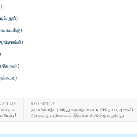
ி)
ம்புதூர்)
வை வடக்கு)
அறந்தாங்கி)
)
்.கே.நகர்)
ுக்கடவு)
S ARTICLE
NEXT ARTICLE
ச்சர்கள்
ரூபாயின் மதிப்பு சரிந்து வருவதால், வட்டி விகித உயர்வு உள்ளிட்
ியேற்பு !
அனைத்து வழிகளையும் இந்தியா பரிசீலித்து வருகிறது