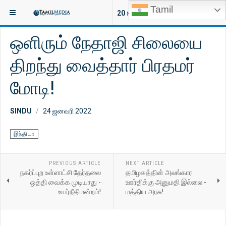
Tamil
இருக்குமிடம்:
செய்திகள்
இலங்கை
20
NEW ARTICLES
ஒளிரும் நேதாஜி சிலையை
திறந்து வைத்தார் பிரதமர்
மோடி!
SINDU
24 ஜனவரி 2022
இந்தியா
PREVIOUS ARTICLE
NEXT ARTICLE
நகர்ப்புற உள்ளாட்சி தேர்தலை
தமிழகத்தின் அலங்கார
ஒத்தி வைக்க முடியாது -
ஊர்திக்கு அனுமதி இல்லை -
உயர்நீதிமன்றம்!
மத்திய அரசு!