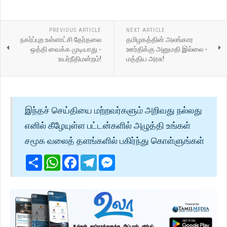
PREVIOUS ARTICLE
NEXT ARTICLE
நகர்ப்புற உள்ளாட்சி தேர்தலை
தமிழகத்தின் அலங்கார
ஒத்தி வைக்க முடியாது -
ஊர்திக்கு அனுமதி இல்லை -
உயர்நீதிமன்றம்!
மத்திய அரசு!
இந்தச் செய்தியை மற்றவர்களும் அறிவது நல்லது
எனில் கீழேயுள்ள பட்டன்களில் அழுத்தி உங்கள்
சமூக வலைத் தளங்களில் பகிர்ந்து கொள்ளுங்கள்
Share
WhatsApp
Facebook
Telegram
Messenger