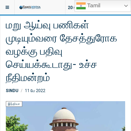
Tamil
இருக்குமிடம்:
செய்திகள்
உலகம்
20
NEW ARTICLES
மறு ஆய்வு பணிகள்
முடியும்வரை தேசத்துரோக
வழக்கு பதிவு
செய்யக்கூடாது- உச்ச
நீதிமன்றம்
SINDU
11 மே 2022
இந்தியா