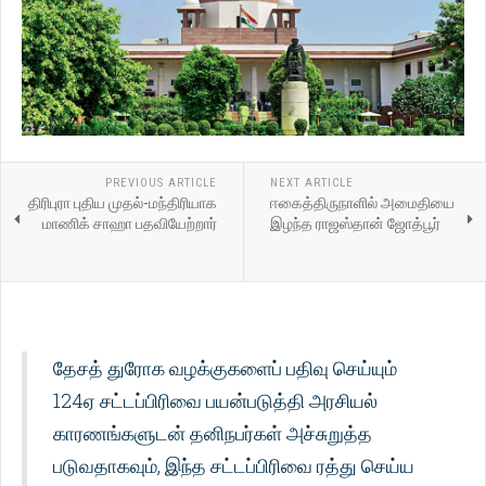
PREVIOUS ARTICLE
NEXT ARTICLE
திரிபுரா புதிய முதல்-மந்திரியாக
ஈகைத்திருநாளில் அமைதியை
மாணிக் சாஹா பதவியேற்றார்
இழந்த ராஜஸ்தான் ஜோத்பூர்
தேசத் துரோக வழக்குகளைப் பதிவு செய்யும்
124ஏ சட்டப்பிரிவை பயன்படுத்தி அரசியல்
காரணங்களுடன் தனிநபர்கள் அச்சுறுத்த
படுவதாகவும், இந்த சட்டப்பிரிவை ரத்து செய்ய