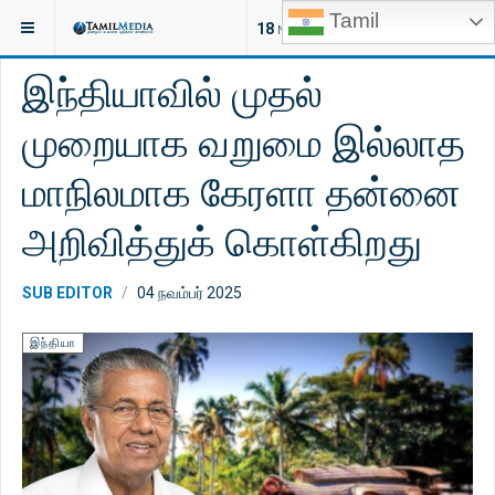
Tamil
இருக்குமிடம்:
செய்திகள்
இலங்கை
18
NEW ARTICLES
இந்தியாவில் முதல்
முறையாக வறுமை இல்லாத
மாநிலமாக கேரளா தன்னை
அறிவித்துக் கொள்கிறது
SUB EDITOR
04 நவம்பர் 2025
இந்தியா