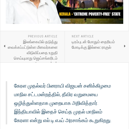
PREVIOUS ARTICLE
NEXT ARTICLE
இலங்கையில் தடுத்து
டிரம்புடன் மோதும் தைரியம்
வைக்கப்பட்டுள்ள மீனவர்களை
மோடிக்கு இல்லை: ராகுல்
விடுவிப்பதை உறுதி
செய்யுமாறு ஜெய்சங்கரிடம்
தமிழக முதல்வர்
வலியுறுத்தியுள்ளார்
கேரள முதல்வர் பினராயி விஜயன் சனிக்கிழமை
மாநில சட்டமன்றத்தில், தீவிர வறுமையை
ஒழித்துள்ளதாக முறையாக அறிவித்தார்.
இந்தியாவில் இதைச் செய்த முதல் மாநிலம்
கேரளா என்று எல்.டி.எஃப் அரசாங்கம் கூறுகிறது.