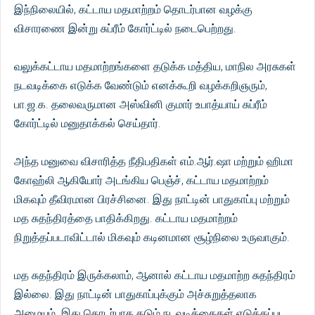
இந்நிலையில், கட்டாய மதமாற்றம் தொடர்பான வழக்கு
விசாரணை இன்று சுப்ரீம் கோர்ட்டில் நடைபெற்றது.
வலுக்கட்டாய மதமாற்றங்களை தடுக்க மத்திய, மாநில அரசுகள்
நடவடிக்கை எடுக்க வேண்டும் எனக்கூறி வழக்கறிஞரும்,
பா.ஜ.க. தலைவருமான அஸ்வினி குமார் உபாத்யாய் சுப்ரீம்
கோர்ட்டில் மனுதாக்கல் செய்தார்.
அந்த மனுவை விசாரித்த நீதிபதிகள் எம்.ஆர்.ஷா மற்றும் ஹிமா
கோஹ்லி ஆகியோர் அடங்கிய பெஞ்ச், கட்டாய மதமாற்றம்
மிகவும் தீவிரமான பிரச்சினை. இது நாட்டின் பாதுகாப்பு மற்றும்
மத சுதந்திரத்தை பாதிக்கிறது. கட்டாய மதமாற்றம்
நிறுத்தப்படாவிட்டால் மிகவும் கடினமான சூழ்நிலை உருவாகும்.
மத சுதந்திரம் இருக்கலாம், ஆனால் கட்டாய மதமாற்ற சுதந்திரம்
இல்லை. இது நாட்டின் பாதுகாப்புக்கும் அச்சுறுத்தலாக
அமையும். இது தொடர்பாக கடும் நடவடிக்கைகள் எடுக்கப்பட