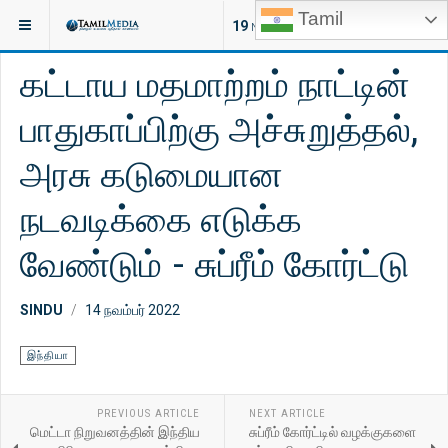
Tamil
இருக்குமிடம்:
செய்திகள்
இந்தியா
19
NEW ARTICLES
கட்டாய மதமாற்றம் நாட்டின்
பாதுகாப்பிற்கு அச்சுறுத்தல்,
அரசு கடுமையான
நடவடிக்கை எடுக்க
வேண்டும் - சுப்ரீம் கோர்ட்டு
SINDU
14 நவம்பர் 2022
இந்தியா
PREVIOUS ARTICLE
NEXT ARTICLE
மெட்டா நிறுவனத்தின் இந்திய
சுப்ரீம் கோர்ட்டில் வழக்குகளை