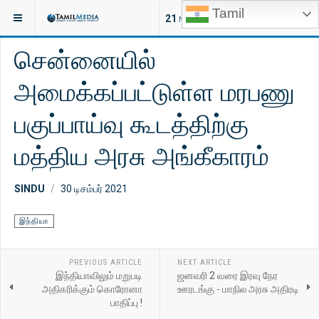
Tamil
இருக்குமிடம்:
செய்திகள்
விளையாட்டு
21
NEW ARTICLES
சென்னையில்
அமைக்கப்பட்டுள்ள மரபணு
பகுப்பாய்வு கூடத்திற்கு
மத்திய அரசு அங்கீகாரம்
SINDU
30 டிசம்பர் 2021
இந்தியா
PREVIOUS ARTICLE
NEXT ARTICLE
இந்தியாவிலும் மறுபடி
ஜனவரி 2 வரை இரவு நேர
அதிகரிக்கும் கொரோனா
ஊரடங்கு - மாநில அரசு அதிரடி
பாதிப்பு !