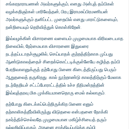
சங்கரநாராயணன் அவர்களுக்கும், எனது அன்புத் தம்பிகள்
வழக்கறிஞர்கள் பாரிவேந்தன், பிரபு இராமசுப்பிரமணியன்
அவர்களுக்கும் தனிப்பட்ட முறையில் எனது பாராட்டுகளையும்,
நன்றியையும் தெரிவித்துக் கொள்கிறேன்.
இவ்வழக்கின் விசாரணை வளையம் முழுமையாக விரிவடையாத
நிலையில், நேர்மையாக விசாரணை இதுவரை
நடத்தப்படாதச்சூழலில், செய்யாதக் குற்றத்திற்காக முப்பது
ஆண்டுகாலத்தைச் சிறைக்கொட்டடிக்குள்ளேயே கழித்த தம்பி
பேரறிவாளனுக்குத் தற்போது பிணை கிடைத்திருப்பது பெரும்
ஆறுதலைத் தருகிறது. கால் நூற்றாண்டு காலத்திற்கும் மேலாக
நடந்தேறியச் சட்டப்போராட்டத்தில் உச்ச நீதிமன்றத்தின்
இவ்வுத்தரவு மிக முக்கியமானதொரு மைல் கல்லாகும்.
தற்போது கிடைக்கப்பெற்றிருக்கிற பிணை எனும்
தற்காலிகத்தீர்விலிருந்து விடுதலை என்பதனை நோக்கி
நகர்த்திச்செல்வதே முழுமையான மகிழ்ச்சியைத் தரும்
நல்லறிவிப்பாகும். அதனை சாத்தியப்படுத்த தம்பி