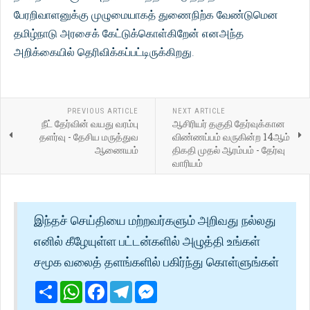
பேரறிவாளனுக்கு முழுமையாகத் துணைநிற்க வேண்டுமென
தமிழ்நாடு அரசைக் கேட்டுக்கொள்கிறேன் எனஅந்த
அறிக்கையில் தெரிவிக்கப்பட்டிருக்கிறது.
PREVIOUS ARTICLE
NEXT ARTICLE
நீட் தேர்வின் வயது வரம்பு
ஆசிரியர் தகுதி தேர்வுக்கான
தளர்வு - தேசிய மருத்துவ
விண்ணப்பம் வருகின்ற 14ஆம்
ஆணையம்
திகதி முதல் ஆரம்பம் - தேர்வு
வாரியம்
இந்தச் செய்தியை மற்றவர்களும் அறிவது நல்லது
எனில் கீழேயுள்ள பட்டன்களில் அழுத்தி உங்கள்
சமூக வலைத் தளங்களில் பகிர்ந்து கொள்ளுங்கள்
Share
WhatsApp
Facebook
Telegram
Messenger