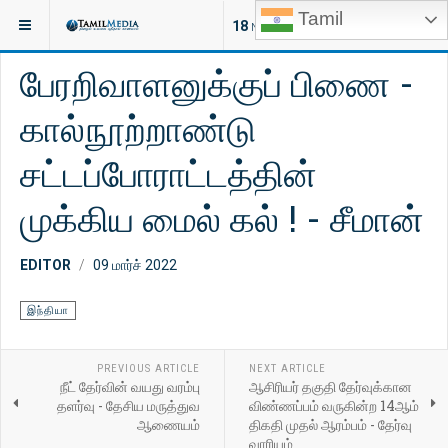
Tamil
இருக்குமிடம்:
செய்திகள்
இந்தியா
18
NEW ARTICLES
பேரறிவாளனுக்குப் பிணை -
கால்நூற்றாண்டு
சட்டப்போராட்டத்தின்
முக்கிய மைல் கல் ! - சீமான்
EDITOR
09 மார்ச் 2022
இந்தியா
PREVIOUS ARTICLE
NEXT ARTICLE
நீட் தேர்வின் வயது வரம்பு
ஆசிரியர் தகுதி தேர்வுக்கான
தளர்வு - தேசிய மருத்துவ
விண்ணப்பம் வருகின்ற 14ஆம்
ஆணையம்
திகதி முதல் ஆரம்பம் - தேர்வு
வாரியம்