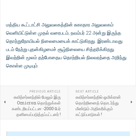
மத்திய கூட்டாட்சி அலுவலகத்தின் சுகாதார அலுவலகம்
வெளியிட்டுள்ள முதல் வரைபடம், நவம்பர் 22 அன்று இருந்த
தொற்றுநோயியல் நிலைமையைக் காட்டுகிறது. இரண்டாவது
படம் நேற்று புதன்கிழமைச் சூழ்நிலையை சித்தரிக்கிறது.
இவற்றின் மூலம் தற்போதைய தொற்றியல் நிலவரத்தை அறிந்து
கொள்ள முடியும்.
PREVIOUS ARTICLE
NEXT ARTICLE
சுவிற்சர்லாந்தில் மேலும் இரு
சுவிற்சர்லாந்தில் ஒமிக்ரான்
Omicron தொற்றுக்கள்
தொற்றினைத் தொடர்ந்து
கண்டறியப்பட்டன -2000 பேர்
மீண்டும் அதிகரிக்கும்
தனிமைப்படுத்தப்பட்டனர் !
கட்டுப்பாடுகள் !