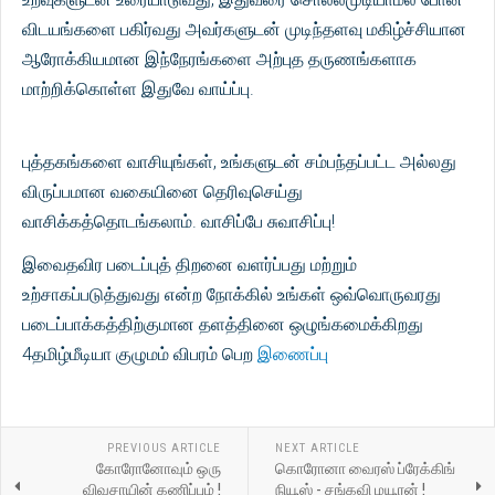
விடயங்களை பகிர்வது அவர்களுடன் முடிந்தளவு மகிழ்ச்சியான
ஆரோக்கியமான இந்நேரங்களை அற்புத தருணங்களாக
மாற்றிக்கொள்ள இதுவே வாய்ப்பு.
புத்தகங்களை வாசியுங்கள், உங்களுடன் சம்பந்தப்பட்ட அல்லது
விருப்பமான வகையினை தெரிவுசெய்து
வாசிக்கத்தொடங்கலாம். வாசிப்பே சுவாசிப்பு!
இவைதவிர படைப்புத் திறனை வளர்ப்பது மற்றும்
உற்சாகப்படுத்துவது என்ற நோக்கில் உங்கள் ஒவ்வொருவரது
படைப்பாக்கத்திற்குமான தளத்தினை ஒழுங்கமைக்கிறது
4தமிழ்மீடியா குழுமம் விபரம் பெற
இணைப்பு
PREVIOUS ARTICLE
NEXT ARTICLE
கோரோனோவும் ஒரு
கொரோனா வைரஸ் ப்ரேக்கிங்
விவசாயின் கணிப்பும் !
நியூஸ் - சங்கவி மயூரன் !