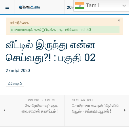
Tamil
இருக்குமிடம்:
வாழ்வியல்
வினோதம்
20
NEW ARTICLES
×
எச்சரிக்கை
பயனாளாரைக் கண்டுபிடிக்க முடியவில்லை - id: 50
வீட்டில் இருந்து என்ன
செய்வது?! : பகுதி 02
27 மார்ச் 2020
வினோதம்
PREVIOUS ARTICLE
NEXT ARTICLE
கோரோனோவும் ஒரு
கொரோனா வைரஸ் ப்ரேக்கிங்
விவசாயின் கணிப்பும் !
நியூஸ் - சங்கவி மயூரன் !