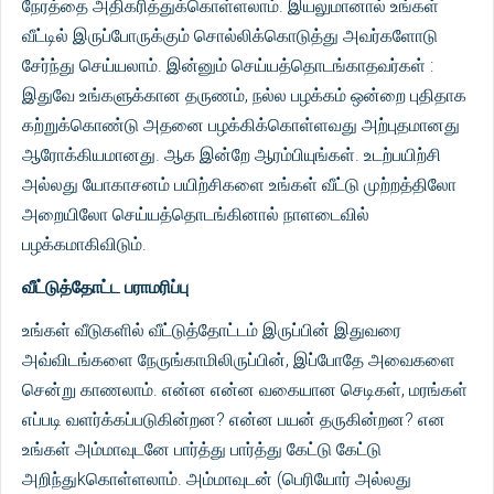
நேரத்தை அதிகரித்துக்கொள்ளலாம். இயலுமானால் உங்கள்
வீட்டில் இருப்போருக்கும் சொல்லிக்கொடுத்து அவர்களோடு
சேர்ந்து செய்யலாம். இன்னும் செய்யத்தொடங்காதவர்கள் :
இதுவே உங்களுக்கான தருணம், நல்ல பழக்கம் ஒன்றை புதிதாக
கற்றுக்கொண்டு அதனை பழக்கிக்கொள்ளவது அற்புதமானது
ஆரோக்கியமானது. ஆக இன்றே ஆரம்பியுங்கள். உடற்பயிற்சி
அல்லது யோகாசனம் பயிற்சிகளை உங்கள் வீட்டு முற்றத்திலோ
அறையிலோ செய்யத்தொடங்கினால் நாளடைவில்
பழக்கமாகிவிடும்.
வீட்டுத்தோட்ட பராமரிப்பு
உங்கள் வீடுகளில் வீட்டுத்தோட்டம் இருப்பின் இதுவரை
அவ்விடங்களை நேருங்காமிலிருப்பின், இப்போதே அவைகளை
சென்று காணலாம். என்ன என்ன வகையான செடிகள், மரங்கள்
எப்படி வளர்க்கப்படுகின்றன? என்ன பயன் தருகின்றன? என
உங்கள் அம்மாவுடனே பார்த்து பார்த்து கேட்டு கேட்டு
அறிந்துkகொள்ளலாம். அம்மாவுடன் (பெரியோர் அல்லது