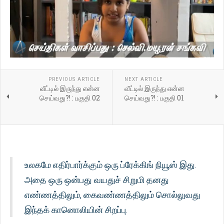
PREVIOUS ARTICLE
NEXT ARTICLE
வீட்டில் இருந்து என்ன
வீட்டில் இருந்து என்ன
செய்வது?! : பகுதி 02
செய்வது?! : பகுதி 01
உலகமே எதிர்பார்க்கும் ஒரு ப்ரேக்கிங் நியூஸ் இது.
அதை ஒரு ஒன்பது வயதுச் சிறுமி தனது
எண்ணத்திலும், கைவண்ணத்திலும் சொல்லுவது
இந்தக் கானொலியின் சிறப்பு.