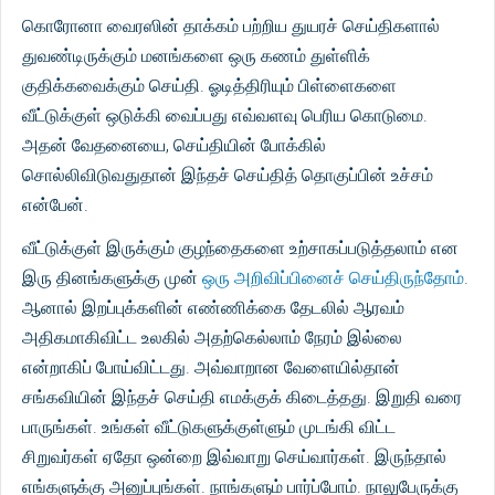
கொரோனா வைரஸின் தாக்கம் பற்றிய துயரச் செய்திகளால்
துவண்டிருக்கும் மனங்களை ஒரு கணம் துள்ளிக்
குதிக்கவைக்கும் செய்தி. ஓடித்திரியும் பிள்ளைகளை
வீட்டுக்குள் ஒடுக்கி வைப்பது எவ்வளவு பெரிய கொடுமை.
அதன் வேதனையை, செய்தியின் போக்கில்
சொல்லிவிடுவதுதான் இந்தச் செய்தித் தொகுப்பின் உச்சம்
என்பேன்.
வீட்டுக்குள் இருக்கும் குழந்தைகளை உற்சாகப்படுத்தலாம் என
இரு தினங்களுக்கு முன்
ஒரு அறிவிப்பினைச் செய்திருந்தோம்
.
ஆனால் இறப்புக்களின் எண்ணிக்கை தேடலில் ஆரவம்
அதிகமாகிவிட்ட உலகில் அதற்கெல்லாம் நேரம் இல்லை
என்றாகிப் போய்விட்டது. அவ்வாறான வேளையில்தான்
சங்கவியின் இந்தச் செய்தி எமக்குக் கிடைத்தது. இறுதி வரை
பாருங்கள். உங்கள் வீட்டுகளுக்குள்ளும் முடங்கி விட்ட
சிறுவர்கள் ஏதோ ஒன்றை இவ்வாறு செய்வார்கள். இருந்தால்
எங்களுக்கு அனுப்புங்கள். நாங்களும் பார்ப்போம். நாலுபேருக்கு