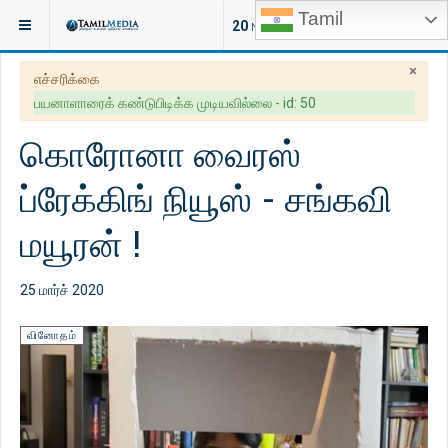
Tamil
இருக்குமிடம்:
வாழ்வியல்
வினோதம்
20
NEW ARTICLES
×
எச்சரிக்கை
பயனாளாரைக் கண்டுபிடிக்க முடியவில்லை - id: 50
கொரோனா வைரஸ்
ப்ரேக்கிங் நியூஸ் - சங்கவி
மயூரன் !
25 மார்ச் 2020
வினோதம்