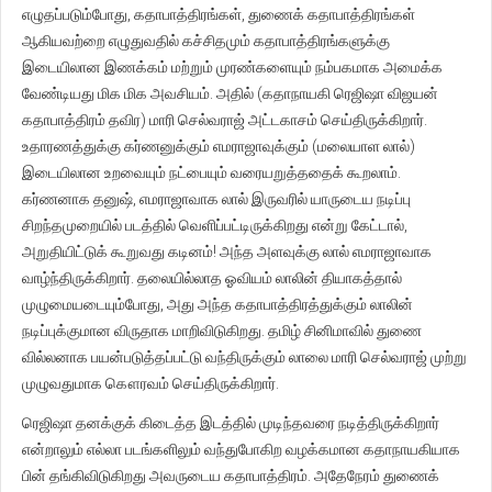
எழுதப்படும்போது, கதாபாத்திரங்கள், துணைக் கதாபாத்திரங்கள்
ஆகியவற்றை எழுதுவதில் கச்சிதமும் கதாபாத்திரங்களுக்கு
இடையிலான இணக்கம் மற்றும் முரண்களையும் நம்பகமாக அமைக்க
வேண்டியது மிக மிக அவசியம். அதில் (கதாநாயகி ரெஜிஷா விஜயன்
கதாபாத்திரம் தவிர) மாரி செல்வராஜ் அட்டகாசம் செய்திருக்கிறார்.
உதாரணத்துக்கு கர்ணனுக்கும் எமராஜாவுக்கும் (மலையாள லால்)
இடையிலான உறவையும் நட்பையும் வரையறுத்ததைக் கூறலாம்.
கர்ணனாக தனுஷ், எமராஜாவாக லால் இருவரில் யாருடைய நடிப்பு
சிறந்தமுறையில் படத்தில் வெளிப்பட்டிருக்கிறது என்று கேட்டால்,
அறுதியிட்டுக் கூறுவது கடினம்! அந்த அளவுக்கு லால் எமராஜாவாக
வாழ்ந்திருக்கிறார். தலையில்லாத ஓவியம் லாலின் தியாகத்தால்
முழுமையடையும்போது, அது அந்த கதாபாத்திரத்துக்கும் லாலின்
நடிப்புக்குமான விருதாக மாறிவிடுகிறது. தமிழ் சினிமாவில் துணை
வில்லனாக பயன்படுத்தப்பட்டு வந்திருக்கும் லாலை மாரி செல்வராஜ் முற்று
முழுவதுமாக கௌரவம் செய்திருக்கிறார்.
ரெஜிஷா தனக்குக் கிடைத்த இடத்தில் முடிந்தவரை நடித்திருக்கிறார்
என்றாலும் எல்லா படங்களிலும் வந்துபோகிற வழக்கமான கதாநாயகியாக
பின் தங்கிவிடுகிறது அவருடைய கதாபாத்திரம். அதேநேரம் துணைக்