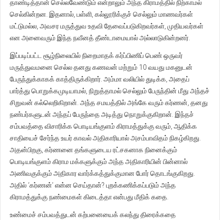
தாண்டித்தான் செல்லவேண்டும் என்றாலும் அந்த கிராமத்தில் நிற்காமல்
செல்கின்றன. இதனால், பள்ளி, கல்லூரிக்குச் செல்லும் மாணவர்கள்
மட்டுமல்ல, அவசர மருத்துவ உதவி தேவைப்படுகிறவர்கள், முதியவர்கள்
என அனைவரும் இந்த நவீனத் தீண்டாமையால் அல்லாடுகின்றனர்.
இப்படிப்பட்ட சூழ்நிலையில் நிறைமாதக் கர்ப்பிணிப் பெண் ஒருவர்
மருத்துவமனை செல்ல தனது கணவன் மற்றும் 10 வயது மகனுடன்
பேருந்துக்காகக் காத்திருக்கிறார். அம்மா வலியில் துடிக்க, அதைப்
பார்த்து பொறுக்கமுடியாமல், நிறுத்தாமல் செல்லும் பேருந்தின் மீது அந்தச்
சிறுவன் கல்லெறிகிறான். அந்த சமயத்தில் அங்கே வரும் கர்ணன், தனது
நண்பர்களுடன் அந்தப் பேருந்தை அடித்து நொறுக்குகிறான். இந்தச்
சம்பவத்தை விசாரிக்க பொடியங்குளம் கிராமத்துக்கு வரும், ஆதிக்க
சாதியைச் சேர்ந்த உயர் காவல் அதிகாரியால் அசம்பாவிதம் நிகழ்கிறது.
அதன்பிறகு, கர்ணனை தங்களுடைய ரட்சகனாக நினைக்கும்
பொடியங்குளம் கிராம மக்களுக்கும் அந்த அதிகாரியின் பின்னால்
அணிவகுக்கும் அதிகார வார்க்கத்துக்குமான போர் தொடங்குகிறது.
அதில் ‘கர்ணன்’ என்ன செய்தான்? புறக்கணிக்கப்படும் அந்த
கிராமத்துக்கு நண்மைகள் கிடைத்தா என்பது மீதிக் கதை.
உண்மைச் சம்பவத்துடன் கற்பனையைக் கலந்து திரைக்கதை