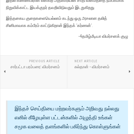
இதில் கண்ணபிரான் என்கிற அதிகாரியின் சாதி வன்மத்தை நம்பகமாக
நிறுவிக்காட்ட இயக்குநர் தவறிவிடுவதும் இடறுகிறது.
இத்தகைய குறைகளையெல்லாம் கடந்து ஒரு அசலான தலித்
சினிமாவாக கம்பீரம் காட்டுகிறான் இந்தக் ‘கர்ணன்’.
-4தமிழ்மீடியா விமர்சனக் குழு
PREVIOUS ARTICLE
NEXT ARTICLE
சார்பட்டா பரம்பரை: விமர்சனம்
சுல்தான் - விமர்சனம்
இந்தச் செய்தியை மற்றவர்களும் அறிவது நல்லது
எனில் கீழேயுள்ள பட்டன்களில் அழுத்தி உங்கள்
சமூக வலைத் தளங்களில் பகிர்ந்து கொள்ளுங்கள்