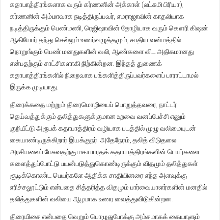
கதாபாத்திரங்களாக வரும் கர்ணனின் அக்காள் (லட்சுமி பிரியா),
கர்ணனின் அம்மாவாக நடித்திருப்பவர், எமராஜாவின் காதலியாக
நடித்திருக்கும் பெண்மணி, ரெஜிஷாவின் தோழியாக வரும் கௌரி கிஷன்
ஆகியோர் தந்து செல்லும் உணர்வழுத்தமும், சாதிய வன்மத்தில்
நொறுங்கும் பெண் மனதுகளின் வலி, ஆண்களை விட அதிகமானது
என்பதற்கும் சாட்சிகளாகி நிற்கின்றன. இந்தத் துணைக்
கதாபாத்திரங்களில் நிறைவாக பங்களித்திருப்பவர்களைப் பாராட்டாமல்
இருக்க முடியாது.
திரைக்கதை மற்றும் திரைமொழியைப் பொறுத்தவரை, நாட்டர்
தெய்வத்துக்கும் தலித்துகளுக்குமான உறவை வனப்பேச்சி எனும்
குறியீட்டு அரூபக் கதாபாத்திரம் வழியாக படத்தில் முழு வலிமையுடன்
கையாண்டிருக்கிறார் இயக்குநர். அதேநேரம், தலித் விடுதலை
அரசியலைப் பேசுவதற்கு மகாபாரதக் கதாபாத்திரங்களின் பெயர்களை
களைத்துப்போட்டு பயன்படுத்துகொண்டிருக்கும் விதமும் தலித்துகள்
சூடிக்கொண்ட பெயர்களே ஆதிக்க சாதியினரை எந்த அளவுக்கு
எரிச்சலூட்டும் என்பதை சித்தரித்த விதமும் பார்வையாளர்களின் மனதில்
தலித்துகளின் வலியை ஆழமாக உணர வைத்துவிடுகின்றன.
திரையிசை என்பதை வெறும் பொழுதுபோக்கு அம்சமாகக் கையாளும்