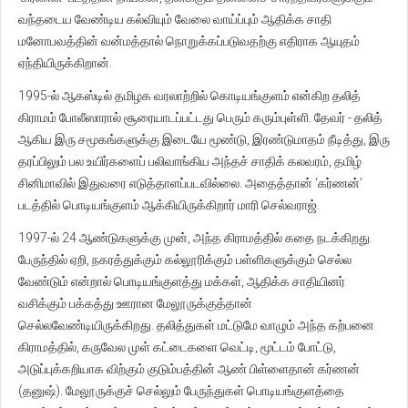
வந்தடைய வேண்டிய கல்வியும் வேலை வாய்ப்பும் ஆதிக்க சாதி
மனோபவத்தின் வன்மத்தால் நொறுக்கப்படுவதற்கு எதிராக ஆயுதம்
ஏந்தியிருக்கிறான்.
1995-ல் ஆகஸ்டில் தமிழக வரலாற்றில் கொடியங்குளம் என்கிற தலித்
கிராமம் போலீஸாரால் சூரையாடப்பட்டது பெரும் கரும்புள்ளி. தேவர் - தலித்
ஆகிய இரு சமூகங்களுக்கு இடையே மூண்டு, இரண்டுமாதம் நீடித்து, இரு
தரப்பிலும் பல உயிர்களைப் பலிவாங்கிய அந்தச் சாதிக் கலவரம், தமிழ்
சினிமாவில் இதுவரை எடுத்தாளப்படவில்லை. அதைத்தான் ‘கர்ணன்’
படத்தில் பொடியங்குளம் ஆக்கியிருக்கிறார் மாரி செல்வராஜ்.
1997-ல் 24 ஆண்டுகளுக்கு முன், அந்த கிராமத்தில் கதை நடக்கிறது.
பேருந்தில் ஏறி, நகரத்துக்கும் கல்லூரிக்கும் பள்ளிகளுக்கும் செல்ல
வேண்டும் என்றால் பொடியங்குளத்து மக்கள், ஆதிக்க சாதியினர்
வசிக்கும் பக்கத்து ஊரான மேலூருக்குத்தான்
செல்லவேண்டியிருக்கிறது. தலித்துகள் மட்டுமே வாழும் அந்த கற்பனை
கிராமத்தில், கருவேல முள் கட்டைகளை வெட்டி, மூட்டம் போட்டு,
அடுப்புக்கறியாக விற்கும் குடும்பத்தின் ஆண் பிள்ளைதான் கர்ணன்
(தனுஷ்). மேலூருக்குச் செல்லும் பேருந்துகள் பொடியங்குளத்தை