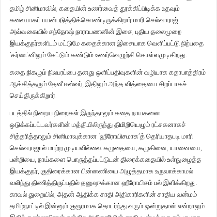
தமிழ் சினிமாவில், கதையின் உணர்வைத் தூக்கிப்பிடிக்க உதவும்
கலையாகப் பயன்படுத்திக்கொண்டிருக்கிறார் மாரி செல்வாராஜ்.
அவ்வகையில் சந்தோஷ் நாராயணனின் இசை, புதிய தலைமுறை
இயக்குநர்களிடம் மட்டுமே கதைக்கான இசையாக வெளிப்பட்டு நிற்பதை
‘கர்ண’னிலும் கேட்டும் கண்டும் உணர்வெழுற்சி கொள்ளமுடிகிறது.
கதை நிகழும் நிலபரப்பை தனது ஒளிப்பதிவுகளின் வழியாக கதாபாத்திரம்
ஆக்கித்தரும் தேனீ ஈஸ்வர், இதிலும் அந்த வித்தையை சிறப்பாகச்
செய்திருக்கிறார்.
படத்தில் நிறைய நிறைகள் இருந்தாலும் கதை நாயகனை
ஒடுக்கப்பட்டவர்களின் மத்தியிலிருந்து திமிறியெழும் ரட்சகனாகச்
சித்தரித்தாலும் சினிமாவுக்கான ‘ஹீரோயிசமாக’த் தெரியாதபடி மாரி
செல்வராஜால் மாற்ற முடியவில்லை. கழுதையை, கழுகினை, யானையை,
பன்றியை, நாய்களை பொருத்தப்பட்டுடன் திரைக்கதையில் உள்நுழைத்த
இயக்குநர், குதிரைக்கான பின்னணியை அழுத்தமாக உருவாக்காமல்
வலிந்து திணித்திருப்பதில் தனுஷுக்கான ஹீரோயிசம் பல் இளிக்கிறது.
காவல் துறையில், அதன் ஆதிக்க சாதி அதிகாரிகளின் சாதிய வன்மம்
தமிழ்நாட்டில் இன்னும் குரூரமாக தொடர்ந்து வரும் ஒன்றுதான் என்றாலும்