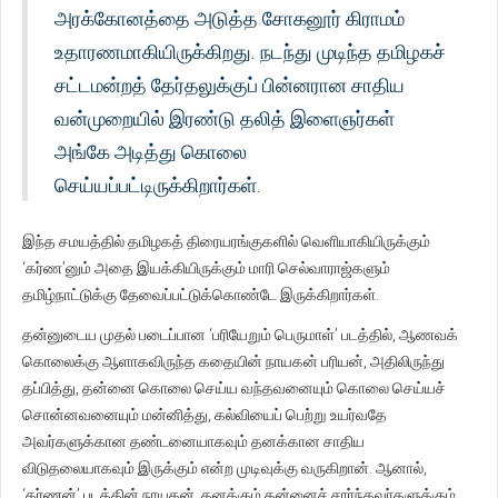
அரக்கோனத்தை அடுத்த சோகனூர் கிராமம்
உதாரணமாகியிருக்கிறது. நடந்து முடிந்த தமிழகச்
சட்டமன்றத் தேர்தலுக்குப் பின்னரான சாதிய
வன்முறையில் இரண்டு தலித் இளைஞர்கள்
அங்கே அடித்து கொலை
செய்யப்பட்டிருக்கிறார்கள்.
இந்த சமயத்தில் தமிழகத் திரையரங்குகளில் வெளியாகியிருக்கும்
‘கர்ண’னும் அதை இயக்கியிருக்கும் மாரி செல்வாராஜ்களும்
தமிழ்நாட்டுக்கு தேவைப்பட்டுக்கொண்டே இருக்கிறார்கள்.
தன்னுடைய முதல் படைப்பான ‘பரியேறும் பெருமாள்’ படத்தில், ஆணவக்
கொலைக்கு ஆளாகவிருந்த கதையின் நாயகன் பரியன், அதிலிருந்து
தப்பித்து, தன்னை கொலை செய்ய வந்தவனையும் கொலை செய்யச்
சொன்னவனையும் மன்னித்து, கல்வியைப் பெற்று உயர்வதே
அவர்களுக்கான தண்டனையாகவும் தனக்கான சாதிய
விடுதலையாகவும் இருக்கும் என்ற முடிவுக்கு வருகிறான். ஆனால்,
‘கர்ணன்’ படத்தின் நாயகன், தனக்கும் தன்னைச் சார்ந்தவர்களுக்கும்