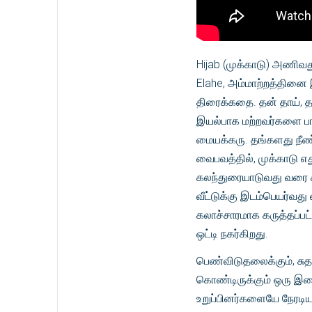
Hijab (முக்காடு) அணிவத
Elahe, அம்மாற்றத்தினை 
திரைக்கதை. தன் தாய், 
இயல்பாக மற்றவர்களை பார
மையக்கரு. தங்களது நீண்ட
வைபவத்தில், முக்காடு 
கலந்துரையாடுவது வரை க
வீட்டுக்கு இடம்பெயர்வத
கலாச்சாரமாக கருத்தப்பட
ஒட்டி நகர்கிறது.
பெண்விடுதலைக்கும், சுதந
கொண்டிருக்கும் ஒரு இள
உறுப்பினர்களையே நேரடிய