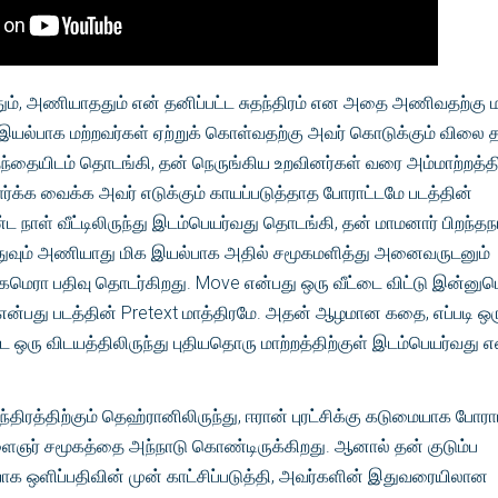
ும், அணியாததும் என் தனிப்பட்ட சுதந்திரம் என அதை அணிவதற்கு மற
இயல்பாக மற்றவர்கள் ஏற்றுக் கொள்வதற்கு அவர் கொடுக்கும் விலை 
தந்தையிடம் தொடங்கி, தன் நெருங்கிய உறவினர்கள் வரை அம்மாற்றத
்க்க வைக்க அவர் எடுக்கும் காயப்படுத்தாத போராட்டமே படத்தின்
 நாள் வீட்டிலிருந்து இடம்பெயர்வது தொடங்கி, தன் மாமனார் பிறந்தந
எதுவும் அணியாது மிக இயல்பாக அதில் சமூகமளித்து அனைவருடனும்
மெரா பதிவு தொடர்கிறது. Move என்பது ஒரு வீட்டை விட்டு இன்னு
ு என்பது படத்தின் Pretext மாத்திரமே. அதன் ஆழமான கதை, எப்படி ஒர
்ட ஒரு விடயத்திலிருந்து புதியதொரு மாற்றத்திற்குள் இடம்பெயர்வது
்திரத்திற்கும் தெஹ்ரானிலிருந்து, ஈரான் புரட்சிக்கு கடுமையாக போராட
ைஞர் சமூகத்தை அந்நாடு கொண்டிருக்கிறது. ஆனால் தன் குடும்ப
ாக ஒளிப்பதிவின் முன் காட்சிப்படுத்தி, அவர்களின் இதுவரையிலான