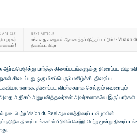
S ARTICLE
NEXT ARTICLE
ய நடிகர்
எங்களது கதைகள் ஆவணத்தப்படுத்தப்படட்டும் ! - Vision d
கௌரவம் !
திரைப்பட விழா
க ஆர்வமெடுத்து பார்த்த திரைப்படங்களுக்கு திரைப்பட விழாவ
ுகள் கிடைப்பது ஒரு மிகப்பெரும் மகிழ்ச்சி. திரைப்பட
கவியலாளராக, திரைப்பட விமர்சகராக செல்லும் எவரையும்
். அதை அதிகம் அனுபவித்தவர்கள் அவர்களாகவே இருப்பார்கள்.
னில் நடைபெற்ற Vision du Reel ஆவணத்திரைப்படவிழாவின்
றும் நடுநீள திரைப்படங்களின் பிரிவில் வெற்றி பெற்ற மூன்று திரைப்படங்
ிறது.