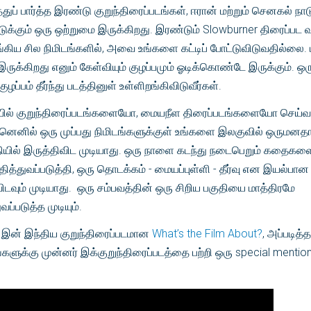
ுப் பார்த்த இரண்டு குறுந்திரைப்படங்கள், ஈரான் மற்றும் செனகல் 
க்கும் ஒரு ஒற்றுமை இருக்கிறது. இரண்டும் Slowburner திரைப்பட
கிய சில நிமிடங்களில், அவை உங்களை கட்டிப் போட்டுவிடுவதில்லை.
ருக்கிறது எனும் கேள்வியும் குழப்பமும் ஓடிக்கொண்டே இருக்கும். ஒர
ுழப்பம் தீர்ந்து படத்தினுள் உள்ளிறங்கிவிடுவீர்கள்.
ல் குறுந்திரைப்படங்களையோ, மையநீள திரைப்படங்களையோ செய்வ
ஏனெனில் ஒரு முப்பது நிமிடங்களுக்குள் உங்களை இலகுவில் ஒருமனதா
தியில் இருத்திவிட முடியாது. ஒரு நாளை கடந்து நடைபெறும் கதைக
தித்துவப்படுத்தி, ஒரு தொடக்கம் - மையப்புள்ளி - தீர்வு என இயல்ப
ிடவும் முடியாது. ஒரு சம்பவத்தின் ஒரு சிறிய பகுதியை மாத்திரமே
ுவப்படுத்த முடியும்.
 இன் இந்திய குறுந்திரைப்படமான
What’s the Film About?
, அப்படித்
களுக்கு முன்னர் இக்குறுந்திரைப்படத்தை பற்றி ஒரு special mentio