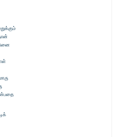
ுக்கும்
தான்
்தினை
ாள்
மொரு
ு
 என்பதை
ிக்