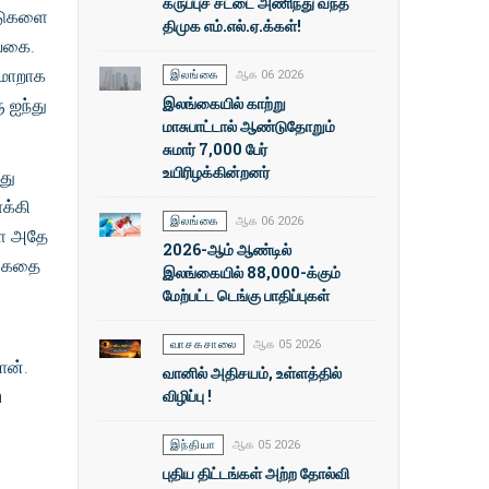
கருப்புச் சட்டை அணிந்து வந்த
நாடுகளை
திமுக எம்.எல்.ஏ.க்கள்!
 வகை.
 மாறாக
இலங்கை
ஆக 06 2026
இலங்கையில் காற்று
ு ஐந்து
மாசுபாட்டால் ஆண்டுதோறும்
சுமார் 7,000 பேர்
உயிரிழக்கின்றனர்
து
க்கி
இலங்கை
ஆக 06 2026
ளை அதே
2026-ஆம் ஆண்டில்
ான கதை
இலங்கையில் 88,000-க்கும்
மேற்பட்ட டெங்கு பாதிப்புகள்
வாசகசாலை
ஆக 05 2026
தான்.
வானில் அதிசயம், உள்ளத்தில்
விழிப்பு !
n
இந்தியா
ஆக 05 2026
புதிய திட்டங்கள் அற்ற தோல்வி