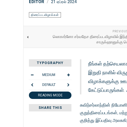
EDITOR
21 ஏப்ரல் 2024
திரைப்படவிழாக்கள்
PREVIOU
லொகார்னோ சர்வதேச திரைப்படவிழாவில் இந்தி
சாருக்ஹானுக்கு 
நீங்கள் தற்செயலா
TYPOGRAPHY
இறுதி நாளில் விருத
MEDIUM
விழாக்களுக்கு ஊட
DEFAULT
கேட்டுப்பாருங்கள
READING MODE
சுவிற்சர்லாந்தின் நியோ
SHARE THIS
குறுந்திரைப்படங்கள், மற்
குறித்து இப்பதிவு அலசுக