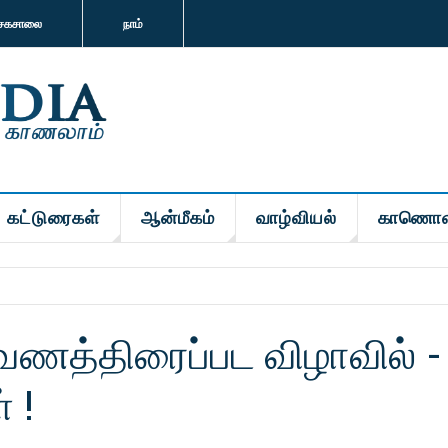
சகசாலை
நாம்
கட்டுரைகள்
ஆன்மீகம்
வாழ்வியல்
காணொள
ணத்திரைப்பட விழாவில் -
 !