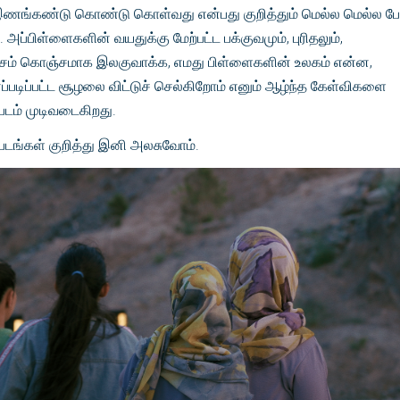
ணங்கண்டு கொண்டு கொள்வது என்பது குறித்தும் மெல்ல மெல்ல பேச்
 அப்பிள்ளைகளின் வயதுக்கு மேற்பட்ட பக்குவமும், புரிதலும்,
ம் கொஞ்சமாக இலகுவாக்க, எமது பிள்ளைகளின் உலகம் என்ன,
ப்படிப்பட்ட சூழலை விட்டுச் செல்கிறோம் எனும் ஆழ்ந்த கேள்விகளை
படம் முடிவடைகிறது.
்படங்கள் குறித்து இனி அலசுவோம்.