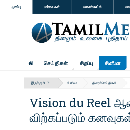
முகப்பு
பார்வைகள்
வலைக்காட்சி
வா
செய்திகள்
சிறப்பு
சினிமா
இருக்குமிடம்:
சினிமா
திரைச்செய்திகள்
Vision du Reel ஆவ
விற்கப்படும் கனவுகள்