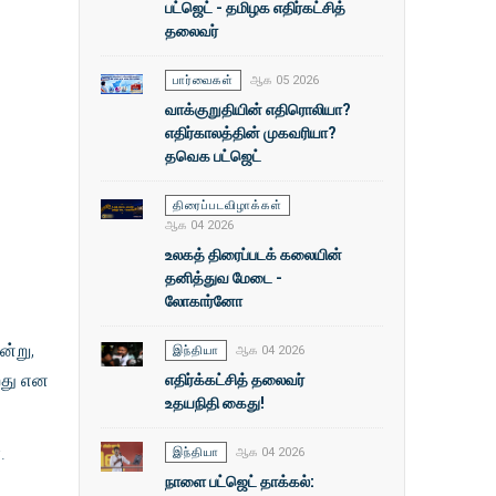
பட்ஜெட் - தமிழக எதிர்கட்சித்
தலைவர்
பார்வைகள்
ஆக 05 2026
வாக்குறுதியின் எதிரொலியா?
எதிர்காலத்தின் முகவரியா?
தவெக பட்ஜெட்
திரைப்படவிழாக்கள்
ஆக 04 2026
உலகத் திரைப்படக் கலையின்
தனித்துவ மேடை -
லோகார்னோ
ன்று,
இந்தியா
ஆக 04 2026
எதிர்க்கட்சித் தலைவர்
ிறது என
உதயநிதி கைது!
.
இந்தியா
ஆக 04 2026
நாளை பட்ஜெட் தாக்கல்: