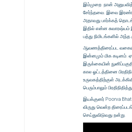
இம்முறை நான் அனுபவித்த
சேர்ந்தவை. இவை இரண்டு
அதாவது பார்க்கத் தொடங்
இதில் என்ன சுவாரஷ்யம் இ
பத்து நிமிடங்களில் அந்த க
ஆவணத்திரைப்பட வகையி
இன்னமும் மிக கடினம். 
இருக்கையின் நுனிப்பகு
கால ஓட்டத்தினை பிரதிநி
உருவகத்திற்குள் அடக்கிவ
பெரும்பாலும் பிரதிநிதித்த
இயக்குனர் Poorva Bhat
விருது வென்ற திரைப்படங்
செய்துவிடுவது நன்று.