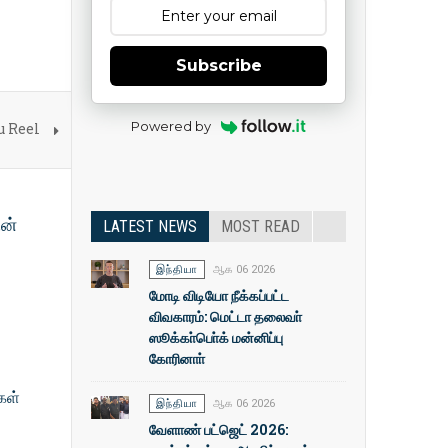
Subscribe
Powered by
u Reel
ின்
LATEST NEWS
MOST READ
இந்தியா
ஆக 06 2026
மோடி விடியோ நீக்கப்பட்ட
விவகாரம்: மெட்டா தலைவா்
ஸூக்கா்பொ்க் மன்னிப்பு
கோரினாா்
கள்
இந்தியா
ஆக 06 2026
வேளாண் பட்ஜெட் 2026: