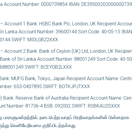
Lanka Account Number: 0000739854 IBAN: DE3950020200000073
) – Account 1 Bank: HSBC Bank Plc, London, UK Recipient Accou
Sri Lanka Account Number: 39600144 Sort Code: 40-05-15 IBAN
0144 SWIFT: MIDLGB22XXX
 – Account 2 Bank: Bank of Ceylon (UK) Ltd, London, UK Recipien
 Bank of Sri Lanka Account Number: 88001249 Sort Code: 40-5
5688001249 SWIFT: BCEYGB2LXXX
Bank: MUFG Bank, Tokyo, Japan Recipient Account Name: Centr
 Number: 653-0407895 SWIFT: BOTKJPJTXXX
UD) Bank: Reserve Bank of Australia Recipient Account Name: Cent
count Number: 81736-4 BSB: 092002 SWIFT: RSBKAU2SXXX
ு பாராளுமன்றத்தில், நடைபெற்ற வாதப் பிரதிவாதங்களின் பின்னதாக
ுந்து வெளியேறியமை குறிப்பிடத்தக்கது.