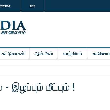
சகசாலை
நாம்
கட்டுரைகள்
ஆன்மீகம்
வாழ்வியல்
காணொள
 இழப்பும் மீட்பும் !