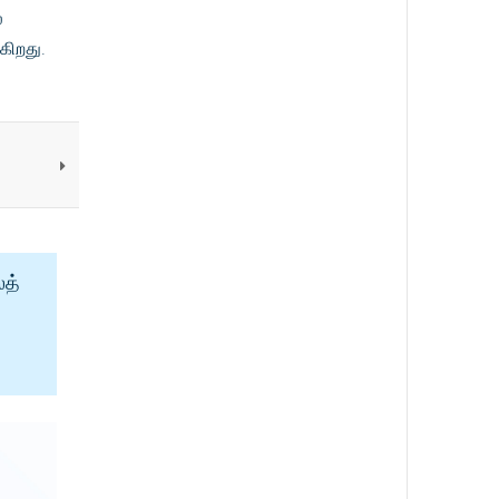
ை
கிறது.
ைத்