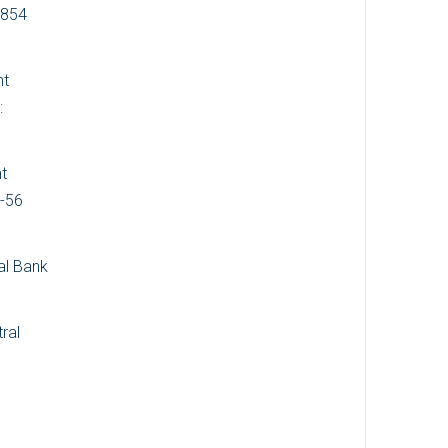
9854
nt
:
t
0-56
al Bank
ral