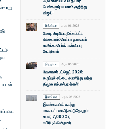
அவமானப்படவும் தயார்!
பெங்களூர் பயணம் குறித்து
வ்வாறு
விஜய்!
இந்தியா
ஆக 06 2026
்டு
மோடி விடியோ நீக்கப்பட்ட
விவகாரம்: மெட்டா தலைவா்
ஸூக்கா்பொ்க் மன்னிப்பு
்டம்
கோரினாா்
துவ
இந்தியா
ஆக 06 2026
வேளாண் பட்ஜெட் 2026:
்
கருப்புச் சட்டை அணிந்து வந்த
திமுக எம்.எல்.ஏ.க்கள்!
ையுடன்.
இலங்கை
ஆக 06 2026
இலங்கையில் காற்று
மாசுபாட்டால் ஆண்டுதோறும்
ானப்படை
சுமார் 7,000 பேர்
ு.
உயிரிழக்கின்றனர்