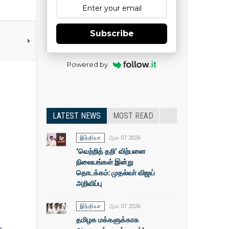
Subscribe
Powered by
LATEST NEWS
MOST READ
இந்தியா
ஆக 07 2026
‘வெற்றித் தறி’ விற்பனை
ை
நிலையங்கள் இன்று
தொடக்கம்: முதல்வா் விஜய்
அறிவிப்பு
இந்தியா
ஆக 07 2026
தமிழக மக்களுக்காக
ன