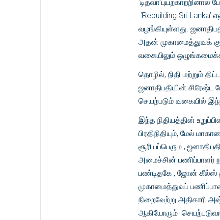
‘டித்வா’புயற்காற்றினால் 
‘Rebuilding Sri Lanka’
வழங்கியுள்ளது. ஜனாதிபத
அதன் முகாமைத்துவக் குழ
வகையிலும் ஒழுங்கமைக்கப
தொழில், நிதி மற்றும் த
ஜனாதிபதியின் சிரேஷ்ட ம
செயற்படும் வகையில் இந்
இந்த நிதியத்தின் உறுப்
பிரதிநிதியும், மேல் மா
சூரியப்பெரும , ஜனாதிப
அமைச்சின் பணிப்பாளர் 
பண்டிதகே , ஜோன் கீல்ஸ்
முகாமைத்துவப் பணிப்பாள
நிறைவேற்று அதிகாரி அஷ
ஆகியோரும் செயற்படுவார