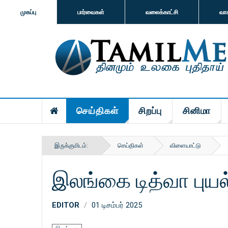
முகப்பு
பார்வைகள்
வலைக்காட்சி
வா
செய்திகள்
சிறப்பு
சினிமா
இருக்குமிடம்:
செய்திகள்
விளையாட்டு
இலங்கை டித்வா புயல் -
EDITOR
01 டிசம்பர் 2025