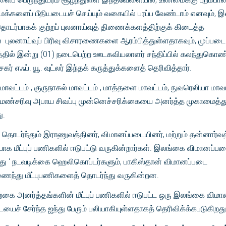
க்களைப் பீதியடையச் செய்யும் வகையில் பரப்ப வேண்டாம் எனவும், இ
தொடர்பாகக் குற்றப் புலனாய்வுத் திணைக்களத்திற்குக் கிடைத்த
் புலனாய்வுப் பிரிவு விசாரணைகளை ஆரம்பித்துள்ளதாகவும், முப்படை
்தில் இன்று (01) நடைபெற்ற ஊடகவியலாளர் சந்திப்பில் கலந்துகொண
ர் எஃப். யூ. வுட்லர் இந்தக் கருத்துக்களைத் தெரிவித்தார்.
மாவட்டம் , குருநாகல் மாவட்டம் , மாத்தளை மாவட்டம், நுவரெலியா மாவட
மண்சரிவு அபாய சிவப்பு முன்னெச்சரிக்கையை அனர்த்த முகாமைத்
ு.
், தொடர்ந்தும் இராணுவத்தினர், விமானப்படையினர், மற்றும் தன்னார்வத
க மீட்புப் பணிகளில் ஈடுபட்டு வருகின்றார்கள். இலங்கை விமானப்பட
ந்து ' நடவடிக்கை ஹெலிகொப்டர்களும், பாகிஸ்தான் விமானப்படை
ந்து மீட்புபணிகளைத் தொடர்ந்து வருகின்றன.
ை அனர்த்தங்களின் மீட்புப் பணிகளில் ஈடுபட்ட ஒரு இலங்கை விம
யைச் சேர்ந்த ஐந்து பேரும் பலியாகியுள்ளதாகத் தெரிவிக்க்கபடுகிறத