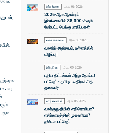
கில்,
இலங்கை
ஆக 06 2026
ி
2026-ஆம் ஆண்டில்
ளதுடன்,
இலங்கையில் 88,000-க்கும்
மேற்பட்ட டெங்கு பாதிப்புகள்
வாசகசாலை
ஆக 05 2026
யில்,
வானில் அதிசயம், உள்ளத்தில்
விழிப்பு !
இந்தியா
ஆக 05 2026
புதிய திட்டங்கள் அற்ற தோல்வி
ி ஹர்ஷன
பட்ஜெட் - தமிழக எதிர்கட்சித்
தலைவர்
விவகார
ன்
பார்வைகள்
ஆக 05 2026
ரும்
வாக்குறுதியின் எதிரொலியா?
பிரதம
எதிர்காலத்தின் முகவரியா?
தவெக பட்ஜெட்