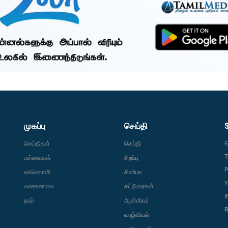
முகப்பு
செய்தி
செய்திகள்
செய்தி
T
பார்வைகள்
சிறப்பு
P
காணொளி
சினிமா
வாசகசாலை
கட்டுரைகள்
நாம்
ஆன்மீகம்
R
வாழ்வியல்