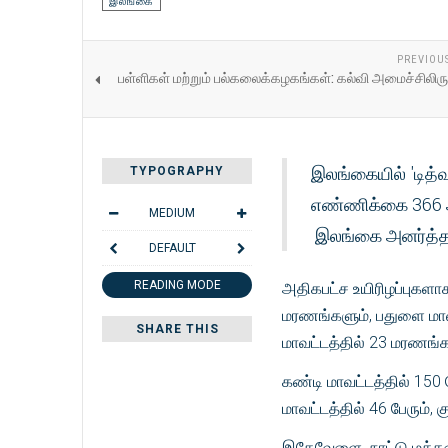
இலங்கை
PREVIOU
பள்ளிகள் மற்றும் பல்கலைக்கழகங்கள்: கல்வி அமைச்சிலிருந
இலங்கையில் 'டித்
TYPOGRAPHY
எண்ணிக்கை 366 ஆ
MEDIUM
இலங்கை அனர்த்த 
DEFAULT
READING MODE
அதிகபட்ச உயிரிழப்புகளா
மரணங்களும், பதுளை மாவ
SHARE THIS
மாவட்டத்தில் 23 மரணங்
கண்டி மாவட்டத்தில் 150 
மாவட்டத்தில் 46 பேரும்
இதேவேளை நாட்டு மக்களை