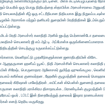
பேரழிவுக்கு உள்ளாகியிருக்கும் நாட்டினை, மீளக் கட்டியெழுப்புவதை நோக்
 எனும் பெயரில் ஒரு பொது நிதியத்தை ஸ்தாபிக்க அமைச்சரவை அனுமத
ி செயலகத்தின் கீழ் ஒரு சட்டரீதியான நிதியமாக இது நிறுவப்படவுள்
ுவில் அரசாங்க மற்றும் தனியார் துறையின் பிரதிநிதிகள் இடம்பெறும்
்பட்டுள்ளது.
ிட்டமிடல் பிரதி அமைச்சர் கலாநிதி அனில் ஜயந்த பெர்னாண்டோ தலைமை
ேலதிகச் செயலாளர் ஜி.எம்.ஆர்.டி. அப்போன்சு ஒருங்கிணைப்பாளராக
நிதியத்தின் செயற்குழு உருவாக்கப்பட்டுள்ளது.
பினர்களாக, வெளிநாட்டு முதலீடுகளுக்கான ஜனாதிபதியின் விசேட
காண ஆளுநருமான ஹனீஃப் யூசுப் , நிதி அமைச்சின் செயலாளர் கலாநித
தியின் சிரேஷ்ட பொருளாதார ஆலோசகர் துமிந்த ஹுலங்கமுவ , வெளி
நாயகம் சுகீஸ்வர குணவர்தன , ஹேலீஸ் குழுமத்தின் தலைவர் மொஹா
 தலைவர் கிரிஷான் பாலேந்திரன் , எயிட்கன் ஸ்பென்ஸ் துணைத் தலைவ
ருமான கலாநிதி பராக்கிரம திசாநாயக்க , பிராண்டிக்ஸ் குழுமத்தின் 
்ரோஃப் ஒமர் , LOLC இன் நிறைவேற்றுத் தலைவர் இஷார நாணயக்கார
்கள் எனத் தெரிய வருகிறது.