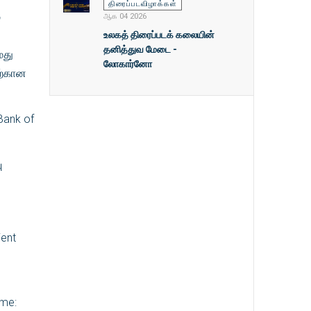
திரைப்படவிழாக்கள்
்
ஆக 04 2026
உலகத் திரைப்படக் கலையின்
தனித்துவ மேடை -
மது
லோகார்னோ
ற்கான
Bank of
ு
ient
ame: