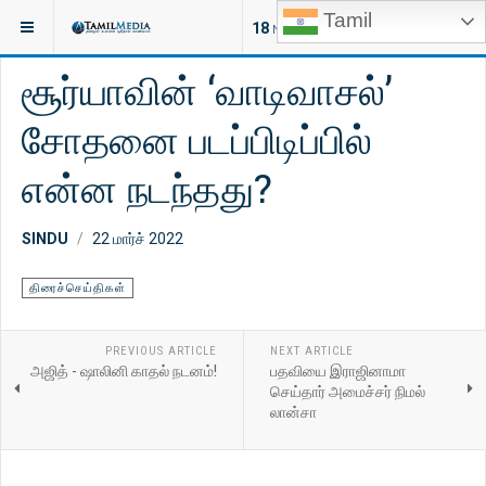
Tamil
இருக்குமிடம்:
சினிமா
திரைச்செய்திகள்
18
NEW ARTICLES
சூர்யாவின் ‘வாடிவாசல்’
சோதனை படப்பிடிப்பில்
என்ன நடந்தது?
SINDU
22 மார்ச் 2022
திரைச்செய்திகள்
PREVIOUS ARTICLE
NEXT ARTICLE
அஜித் - ஷாலினி காதல் நடனம்!
பதவியை இராஜினாமா
செய்தார் அமைச்சர் நிமல்
லான்சா