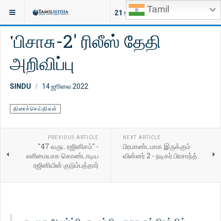
Tamil
இருக்குமிடம்:
சினிமா
திரைப்படவிழாக்கள்
21
NEW ARTICLES
‛பிசாசு-2' ரிலீஸ் தேதி
அறிவிப்பு
SINDU
14 ஜூலை 2022
திரைச்செய்திகள்
PREVIOUS ARTICLE
NEXT ARTICLE
"47 வருட ரஜினிசம்" -
பிரமாண்டமாக இருக்கும்
எளிமையாக கொண்டாடிய
வின்னர் 2 - நடிகர் பிரசாந்த்
ரஜினியின் குடும்பத்தார்