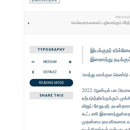
திரைச்செய்திகள்
PREVIOU
செல்வராகவனைப் பழிவாங்கும் கீர்த்த
இயக்குநர் விக்னேஷ
TYPOGRAPHY
இணைந்து நடிக்கும
MEDIUM
DEFAULT
'காத்து வாக்குல ரெண்டு
READING MODE
2022 ஆண்டில் பல பிரமாண
SHARE THIS
ஏற்படுத்தியிருக்கும் மு
விஜய் சேதுபதி, நயன்தார
கூட்டணி இணைந்துள்ளதால்
முதன்மை நாயகிகளாக வலம
நடிக்கிறார்கள் என்பது குற