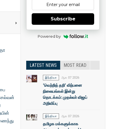
Subscribe
Powered by
்தா
LATEST NEWS
MOST READ
இந்தியா
ஆக 07 2026
‘வெற்றித் தறி’ விற்பனை
்பை
நிலையங்கள் இன்று
தொடக்கம்: முதல்வா் விஜய்
 செல்வன்
அறிவிப்பு
ர
ையின்
இந்தியா
ஆக 07 2026
இணைந்து
தமிழக மக்களுக்காக