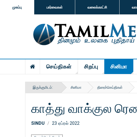
முகப்பு
பார்வைகள்
வலைக்காட்சி
வா
செய்திகள்
சிறப்பு
சினிமா
இருக்குமிடம்:
சினிமா
திரைச்செய்திகள்
காத்து வாக்குல ரெண
SINDU
23 ஏப்ரல் 2022