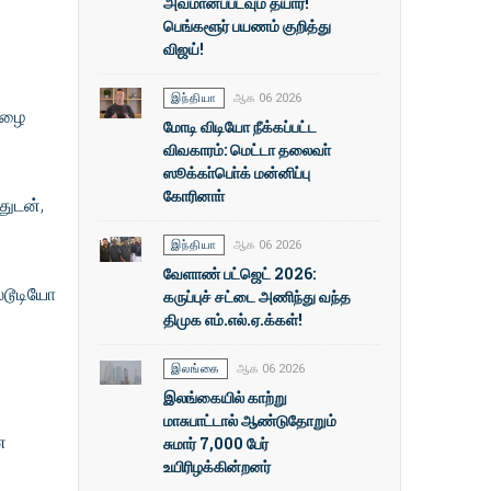
அவமானப்படவும் தயார்!
பெங்களூர் பயணம் குறித்து
விஜய்!
இந்தியா
ஆக 06 2026
பிழை
மோடி விடியோ நீக்கப்பட்ட
விவகாரம்: மெட்டா தலைவா்
ஸூக்கா்பொ்க் மன்னிப்பு
கோரினாா்
துடன்,
இந்தியா
ஆக 06 2026
வேளாண் பட்ஜெட் 2026:
்டூடியோ
கருப்புச் சட்டை அணிந்து வந்த
திமுக எம்.எல்.ஏ.க்கள்!
இலங்கை
ஆக 06 2026
இலங்கையில் காற்று
மாசுபாட்டால் ஆண்டுதோறும்
ன
சுமார் 7,000 பேர்
உயிரிழக்கின்றனர்