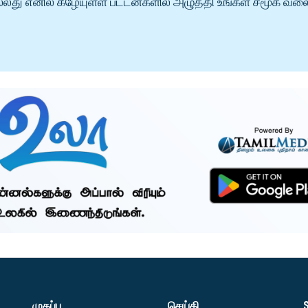
்லது எனில் கீழேயுள்ள பட்டன்களில் அழுத்தி உங்கள் சமூக வல
முகப்பு
செய்தி