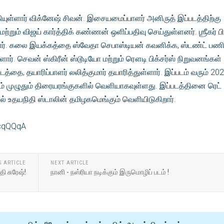
யுள்ளார் விக்னேஷ் சிவன். இசையமைப்பாளர் அனிருத் இப்படத்திற்கு
்றும் விஜய் கார்த்திக் கண்ணன் ஒளிப்பதிவு செய்துள்ளனர். ஶ்ரீகர் ப
ளார். கலை இயக்கத்தை ஸ்வேதா செபாஸ்டியன் கவனிக்க, ஸ்டண்ட் ப
ள்ளார். செவன் ஸ்கிரீன் ஸ்டூடியோ மற்றும் ரௌடி பிக்சர்ஸ் நிறுவனங்கள்
்தை, தயாரிப்பாளர் லலித்குமார் தயாரித்துள்ளார். இப்படம் வரும் 202
ம் முழுதும் திரையரங்குகளில் வெளியாகவுள்ளது. இப்படத்தினை ரெட்
ல் உதயநிதி ஸ்டாலின் தமிழகமெங்கும் வெளியிடுகிறார்.
ncqQQqA
S ARTICLE
NEXT ARTICLE
ி சுரேஷ்!
நானி - நஸ்ரியா நடிக்கும் இருமொழிப் படம் !