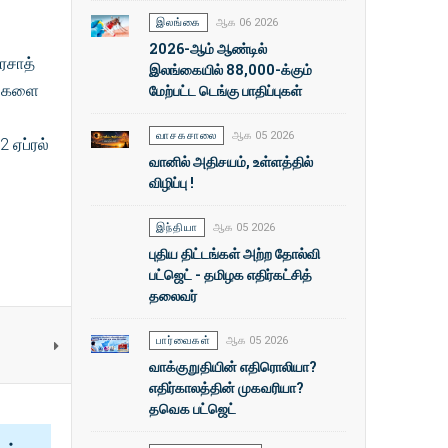
இலங்கை
ஆக 06 2026
2026-ஆம் ஆண்டில்
ிரசாத்
இலங்கையில் 88,000-க்கும்
ணிகளை
மேற்பட்ட டெங்கு பாதிப்புகள்
வாசகசாலை
ஆக 05 2026
2 ஏப்ரல்
வானில் அதிசயம், உள்ளத்தில்
விழிப்பு !
இந்தியா
ஆக 05 2026
புதிய திட்டங்கள் அற்ற தோல்வி
பட்ஜெட் - தமிழக எதிர்கட்சித்
தலைவர்
பார்வைகள்
ஆக 05 2026
வாக்குறுதியின் எதிரொலியா?
எதிர்காலத்தின் முகவரியா?
தவெக பட்ஜெட்