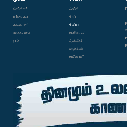
செய்திகள்
செய்தி
T
பார்வைகள்
சிறப்பு
P
காணொளி
சினிமா
வாசகசாலை
கட்டுரைகள்
நாம்
ஆன்மீகம்
R
வாழ்வியல்
காணொளி