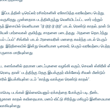
இப்படத்தின் டிரெய்லர் ரசிகர்களின் ஏகோபித்த வரவேற்பை பெற்று,
கிறது, முன்னதாக படத்திலிருந்து வெளியிடப்பட்ட டீசர் மற்றும்
 இசையில் வெளியான “டூ டூடூ டூ டூடூ” பாடல், ரெண்டு காதல், நான் 
்லியன் பார்வைகள் குவித்து, சாதனை படைத்தது. அதனை தொடர்ந்து
்பம் டப்பம்” சிங்கிள் பாடல் அனைவரின் மனதை கவர்ந்த பாடல் பெரும்
து. இந்நிலையில் இன்று வெளியான டிரைலர், பெரும் வரவேற்பை பெற்ற
ுளாக மாறியுள்ளது.
பட்ட களங்களில் தரமான படைப்புகளை வழங்கி வரும், செவன் ஸ்கிரீன் ஸ
 ரௌடி தான்’ படத்திற்கு பிறகு இயக்குநர் விக்னேஷ் சிவன் மீண்டும்
ில் இயக்கியுள்ள படம் “காத்து வாக்குல ரெண்டு காதல்”.
 காமெடி படங்கள் இல்லையெனும் ஏக்கத்தை போக்கும் படி, நீண்ட
ழகான காதல் கவிதையாக, மனம் விட்டு சிரித்து மகிழும் இனிமையா
ுவாகியுள்ளது.