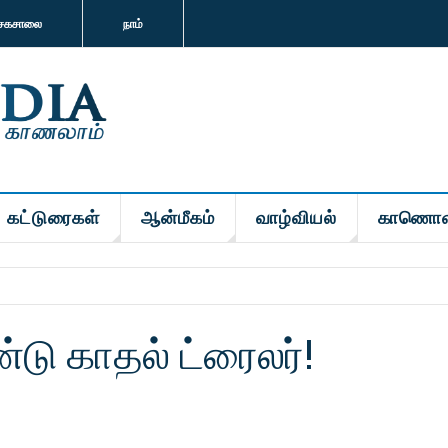
சகசாலை
நாம்
கட்டுரைகள்
ஆன்மீகம்
வாழ்வியல்
காணொள
்டு காதல் ட்ரைலர்!