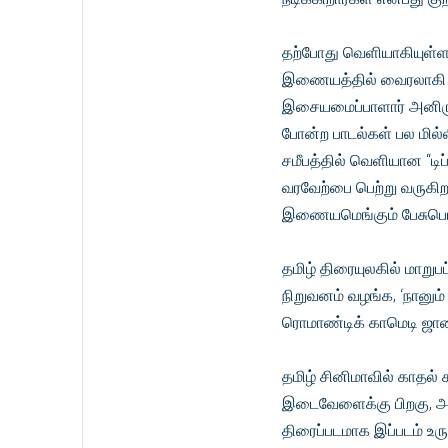
தற்போது வெளியாகியுள்ள 
இணையத்தில் வைரலாகி வரு
இசையமைப்பாளார் அனிருத்
போன்ற பாடல்கள் பல மில
சமீபத்தில் வெளியான “டிப
வரவேற்பை பெற்று வருகிற
இணையமெங்கும் பேசுபொர
தமிழ் திரையுலகில் மாறு
நிறுவனம் வழங்க, ‘நானும்
ரொமாண்டிக் காமெடி ஜானர
தமிழ் சினிமாவில் காதல்
இடைவேளைக்கு பிறகு, அ
திரைப்படமாக இப்படம் உர