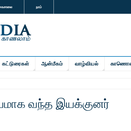
சகசாலை
நாம்
கட்டுரைகள்
ஆன்மீகம்
வாழ்வியல்
காணொள
ியமாக வந்த இயக்குனர்