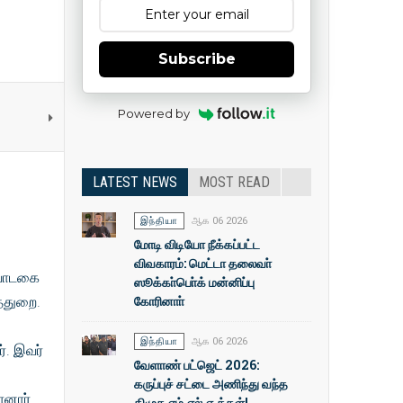
Subscribe
Powered by
LATEST NEWS
MOST READ
இந்தியா
ஆக 06 2026
மோடி விடியோ நீக்கப்பட்ட
விவகாரம்: மெட்டா தலைவா்
 வாடகை
ஸூக்கா்பொ்க் மன்னிப்பு
கோரினாா்
்துறை.
இந்தியா
ஆக 06 2026
். இவர்
வேளாண் பட்ஜெட் 2026:
கருப்புச் சட்டை அணிந்து வந்த
னார்.
திமுக எம்.எல்.ஏ.க்கள்!