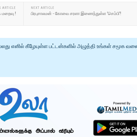
S ARTICLE
NEXT ARTICLE
ே மறைவு !
பிரபுசாலமன் - கோவை சரளா இணைந்துள்ள ‘செம்பி’!
்லது எனில் கீழேயுள்ள பட்டன்களில் அழுத்தி உங்கள் சமூக வல