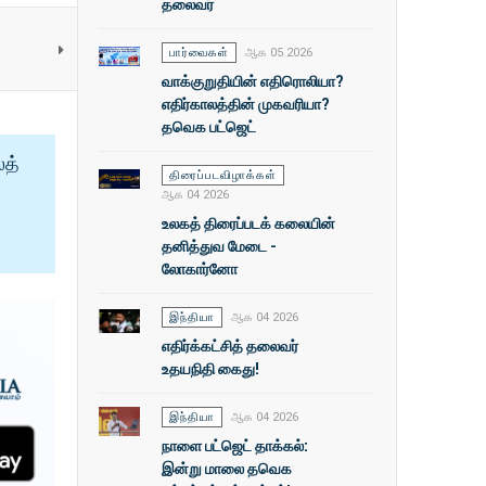
தலைவர்
பார்வைகள்
ஆக 05 2026
வாக்குறுதியின் எதிரொலியா?
எதிர்காலத்தின் முகவரியா?
தவெக பட்ஜெட்
ைத்
திரைப்படவிழாக்கள்
ஆக 04 2026
உலகத் திரைப்படக் கலையின்
தனித்துவ மேடை -
லோகார்னோ
இந்தியா
ஆக 04 2026
எதிர்க்கட்சித் தலைவர்
உதயநிதி கைது!
இந்தியா
ஆக 04 2026
நாளை பட்ஜெட் தாக்கல்:
இன்று மாலை தவெக