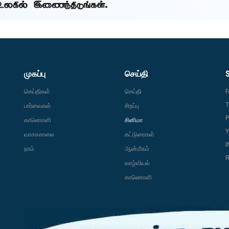
முகப்பு
செய்தி
செய்திகள்
செய்தி
T
பார்வைகள்
சிறப்பு
P
காணொளி
சினிமா
வாசகசாலை
கட்டுரைகள்
நாம்
ஆன்மீகம்
R
வாழ்வியல்
காணொளி