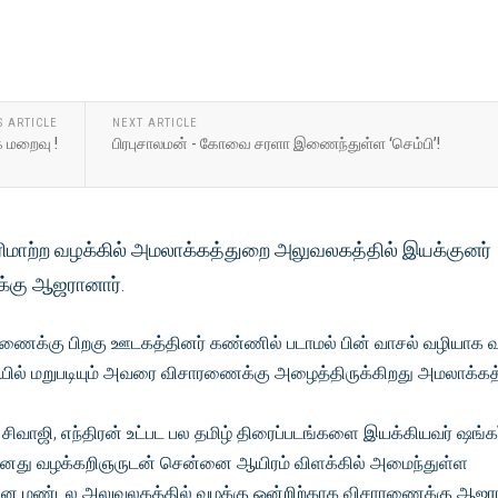
S ARTICLE
NEXT ARTICLE
ே மறைவு !
பிரபுசாலமன் - கோவை சரளா இணைந்துள்ள ‘செம்பி’!
மாற்ற வழக்கில் அமலாக்கத்துறை அலுவலகத்தில் இயக்குனர்
்கு ஆஜரானார்.
ரணைக்கு பிறகு ஊடகத்தினர் கண்ணில் படாமல் பின் வாசல் வழியாக
லையில் மறுபடியும் அவரை விசாரணைக்கு அழைத்திருக்கிறது அமலாக்கத
 சிவாஜி, எந்திரன் உட்பட பல தமிழ் திரைப்படங்களை இயக்கியவர் ஷங்கர
 தனது வழக்கறிஞருடன் சென்னை ஆயிரம் விளக்கில் அமைந்துள்ள
 மண்டல அலுவலகத்தில் வழக்கு ஒன்றிற்காக விசாரணைக்கு ஆஜரா