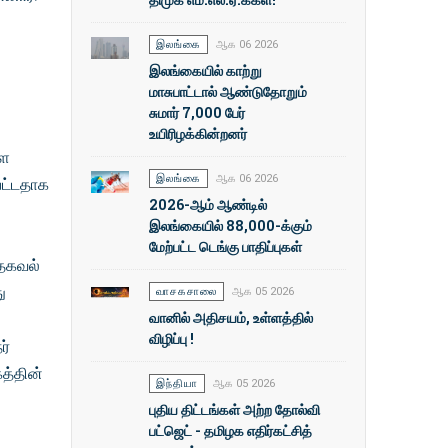
இலங்கை
ஆக 06 2026
இலங்கையில் காற்று
மாசுபாட்டால் ஆண்டுதோறும்
சுமார் 7,000 பேர்
உயிரிழக்கின்றனர்
ளை
இலங்கை
ஆக 06 2026
பட்டதாக
2026-ஆம் ஆண்டில்
இலங்கையில் 88,000-க்கும்
மேற்பட்ட டெங்கு பாதிப்புகள்
தகவல்
ு
வாசகசாலை
ஆக 05 2026
வானில் அதிசயம், உள்ளத்தில்
விழிப்பு !
ர்
த்தின்
இந்தியா
ஆக 05 2026
புதிய திட்டங்கள் அற்ற தோல்வி
பட்ஜெட் - தமிழக எதிர்கட்சித்