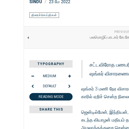
SINDU
23 மே 2022
திரைச்செய்திகள்
PREVIOU
பலமொழிப் பாடகர் கே.க
சட்டவிரோத பணபரி
TYPOGRAPHY
ஷங்கர் விசாரணைக
MEDIUM
DEFAULT
ஷங்கர் 3 மணி நேர விசா
காரில் ஏறிச் சென்ற நி
READING MODE
SHARE THIS
ஜென்டில்மேன், இந்தியன்,
கடந்த வியாழன் மதியம்
அமலாக்கத்துறை சென்னை