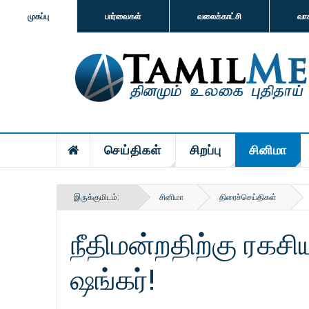
முகப்பு
பார்வைகள்
வலைக்காட்சி
வா
செய்திகள்
சிறப்பு
சினிமா
இருக்குமிடம்:
சினிமா
திரைச்செய்திகள்
நீதிமன்றதிற்கு ரகச
ஷங்கர்!