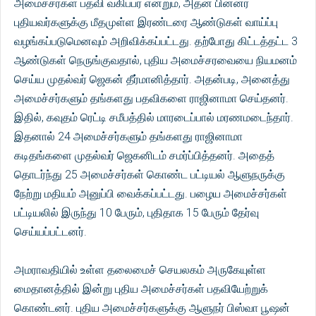
அமைச்சர்கள் பதவி வகிப்பர் என்றும், அதன் பின்னர்
புதியவர்களுக்கு மீதமுள்ள இரண்டரை ஆண்டுகள் வாய்ப்பு
வழங்கப்படுமெனவும் அறிவிக்கப்பட்டது. தற்போது கிட்டத்தட்ட 3
ஆண்டுகள் நெருங்குவதால், புதிய அமைச்சரவையை நியமனம்
செய்ய முதல்வர் ஜெகன் தீர்மானித்தார். அதன்படி, அனைத்து
அமைச்சர்களும் தங்களது பதவிகளை ராஜினாமா செய்தனர்.
இதில், கவுதம் ரெட்டி சமீபத்தில் மாரடைப்பால் மரணமடைந்தார்.
இதனால் 24 அமைச்சர்களும் தங்களது ராஜினாமா
கடிதங்களை முதல்வர் ஜெகனிடம் சமர்ப்பித்தனர். அதைத்
தொடர்ந்து 25 அமைச்சர்கள் கொண்ட பட்டியல் ஆளுநருக்கு
நேற்று மதியம் அனுப்பி வைக்கப்பட்டது. பழைய அமைச்சர்கள்
பட்டியலில் இருந்து 10 பேரும், புதிதாக 15 பேரும் தேர்வு
செய்யப்பட்டனர்.
அமராவதியில் உள்ள தலைமைச் செயலகம் அருகேயுள்ள
மைதானத்தில் இன்று புதிய அமைச்சர்கள் பதவியேற்றுக்
கொண்டனர். புதிய அமைச்சர்களுக்கு ஆளுநர் பிஸ்வா பூ‌ஷன்