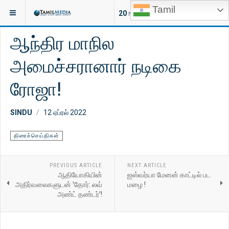
Tamil
இருக்குமிடம்:
சினிமா
திரைச்செய்திகள்
20
NEW ARTICLES
ஆந்திர மாநில
அமைச்சரானார் நடிகை
ரோஜா!
SINDU
12 ஏப்ரல் 2022
திரைச்செய்திகள்
PREVIOUS ARTICLE
NEXT ARTICLE
ஆதியோகியின்
ஐஸ்வர்யா மேனன் காட்டில் பட
அதிர்வலைகளுடன் ‘தோர்: லவ்
மழை !
அண்ட் தண்டர்’!