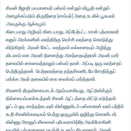
சிவன் ஜோதி மயமானவர் பஸ்மம் என்றும் விபூதி என்றும்.
அழைக்கப்படும் திருநீற்றை [சாம்பல்] அதை உடலில் பூசுபவர்
,அவருக்கு ஆக்கமும்
கிடையாது அழிவும் கிடையாது, அப்பேற்பட்ட ஈசன் பத்மாசுரன்
எனும் அரக்கனின் வரத்திற்கு மெச்சி வரத்தை கொடுத்து
விடுகிறார். அவன் கேட்ட வரத்தால் எல்லாரையும் அழித்து
விடலாம் என அவன் நினைத்து அகந்தையுற்றான்.அவன் யார்
தலையில் கைவைத்தாலும் பஸ்மம் தான். அப்படி ஒரு வரத்தைப்
பெற்றிருந்தான். பெற்றவரத்தை தந்தசிவனிடமே சோதித்துப்
பார்க்க அவர் தலையில் கை வைக்கப் பார்த்தான்.
சிவனார் திருவிளையாடல் ஆரம்பமாகியது. ஆட்டுவிக்கும்
தில்லையம்பலக்கூத்தன் சிவன் ஆட்டத்தை விட்டு எடுத்தார்
ஓட்டம் ஓடி காத்தற்கடவுள் விஸ்ணுவிடம்.பஸ்மாசுரன் வரம் பற்றிக்
கூறி சிவலிங்கவடிவம் பெற்று ஒருபூவில் ஒழிந்து கொண்டார்.
விஸ்ணு பிரானும் லீலைகள் புரிபவராயிற்றே அவர்மோகினி
வடிவில் பத்மாசுரனை மயக்கி நடனம் புரியலானார். அவன்