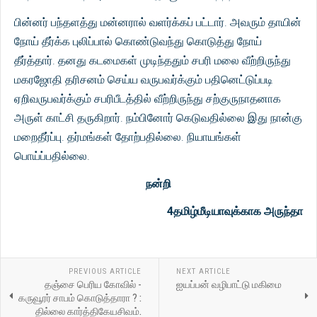
பின்னர் பந்தளத்து மன்னரால் வளர்க்கப் பட்டார். அவரும் தாயின்
நோய் தீர்க்க புலிப்பால் கொண்டுவந்து கொடுத்து நோய்
தீர்த்தார். தனது கடமைகள் முடிந்ததும் சபரி மலை வீற்றிருந்து
மகரஜோதி தரிசனம் செய்ய வருபவர்க்கும் பதினெட்டுப்படி
ஏறிவருபவர்க்கும் சபரிபீடத்தில் வீற்றிருந்து சற்குருநாதனாக
அருள் காட்சி தருகிறார். நம்பினோர் கெடுவதில்லை இது நான்கு
மறைதீர்ப்பு. தர்மங்கள் தோற்பதில்லை. நியாயங்கள்
பொய்ப்பதில்லை.
நன்றி
4தமிழ்மீடியாவுக்காக அருந்தா
PREVIOUS ARTICLE
NEXT ARTICLE
தஞ்சை பெரிய கோவில் -
ஐயப்பன் வழிபாட்டு மகிமை
கருவூரர் சாபம் கொடுத்தாரா ? :
தில்லை கார்த்திகேயசிவம்.