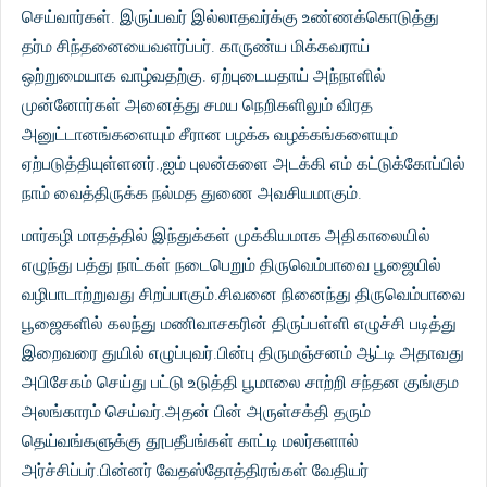
செய்வார்கள். இருப்பவர் இல்லாதவர்க்கு உண்ணக்கொடுத்து
தர்ம சிந்தனையைவளர்ப்பர். காருண்ய மிக்கவராய்
ஒற்றுமையாக வாழ்வதற்கு. ஏற்புடையதாய் அந்நாளில்
முன்னோர்கள் அனைத்து சமய நெறிகளிலும் விரத
அனுட்டானங்களையும் சீரான பழக்க வழக்கங்களையும்
ஏற்படுத்தியுள்ளனர்.,ஐம் புலன்களை அடக்கி எம் கட்டுக்கோப்பில்
நாம் வைத்திருக்க நல்மத துணை அவசியமாகும்.
மார்கழி மாதத்தில் இந்துக்கள் முக்கியமாக அதிகாலையில்
எழுந்து பத்து நாட்கள் நடைபெறும் திருவெம்பாவை பூஜையில்
வழிபாடாற்றுவது சிறப்பாகும்.சிவனை நினைந்து திருவெம்பாவை
பூஜைகளில் கலந்து மணிவாசகரின் திருப்பள்ளி எழுச்சி படித்து
இறைவரை துயில் எழுப்புவர்.பின்பு திருமஞ்சனம் ஆட்டி அதாவது
அபிசேகம் செய்து பட்டு உடுத்தி பூமாலை சாற்றி சந்தன குங்கும
அலங்காரம் செய்வர்.அதன் பின் அருள்சக்தி தரும்
தெய்வங்களுக்கு தூபதீபங்கள் காட்டி மலர்களால்
அர்ச்சிப்பர்.பின்னர் வேதஸ்தோத்திரங்கள் வேதியர்