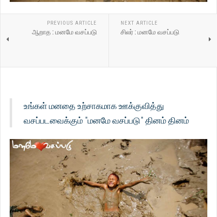
PREVIOUS ARTICLE
NEXT ARTICLE
ஆறாத : மனமே வசப்படு
சிலர் : மனமே வசப்படு
உங்கள் மனதை உற்சாகமாக ஊக்குவித்து
வசப்படவைக்கும் "மனமே வசப்படு" தினம் தினம்