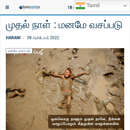
Tamil
இருக்குமிடம்:
ஆன்மீகம்
மனமே வசப்படு
18
NEW ARTICLES
முதல் நாள் : மனமே வசப்படு
HARANI
08 அக்டோபர் 2022
மனமே வசப்படு