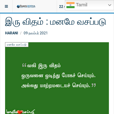
Tamil
இருக்குமிடம்:
ஆன்மீகம்
மனமே வசப்படு
22
NEW ARTICLES
இரு விதம் : மனமே வசப்படு
HARANI
09 நவம்பர் 2021
மனமே வசப்படு