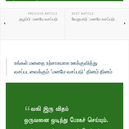
PREVIOUS ARTICLE
NEXT ARTICLE
குழம்பி : மனமே வசப்படு
வேறுபாடு : மனமே வசப்படு
உங்கள் மனதை உற்சாகமாக ஊக்குவித்து
வசப்படவைக்கும் "மனமே வசப்படு" தினம் தினம்