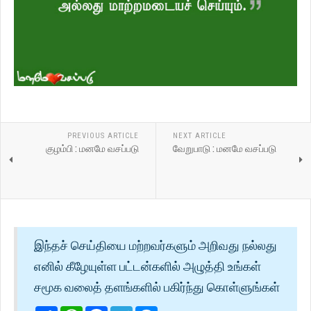
PREVIOUS ARTICLE
NEXT ARTICLE
குழம்பி : மனமே வசப்படு
வேறுபாடு : மனமே வசப்படு
இந்தச் செய்தியை மற்றவர்களும் அறிவது நல்லது
எனில் கீழேயுள்ள பட்டன்களில் அழுத்தி உங்கள்
சமூக வலைத் தளங்களில் பகிர்ந்து கொள்ளுங்கள்