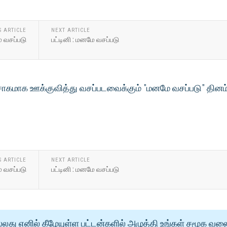
S ARTICLE
NEXT ARTICLE
ே வசப்படு
பட்டினி : மனமே வசப்படு
ாகமாக ஊக்குவித்து வசப்படவைக்கும் "மனமே வசப்படு" தினம
S ARTICLE
NEXT ARTICLE
ே வசப்படு
பட்டினி : மனமே வசப்படு
்லது எனில் கீழேயுள்ள பட்டன்களில் அழுத்தி உங்கள் சமூக வல