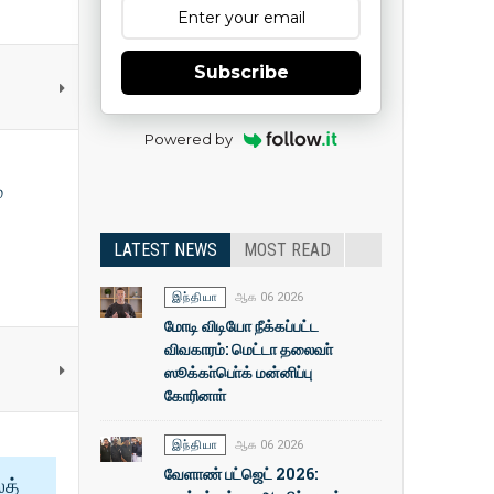
Subscribe
Powered by
்
LATEST NEWS
MOST READ
இந்தியா
ஆக 06 2026
மோடி விடியோ நீக்கப்பட்ட
விவகாரம்: மெட்டா தலைவா்
ஸூக்கா்பொ்க் மன்னிப்பு
கோரினாா்
இந்தியா
ஆக 06 2026
வேளாண் பட்ஜெட் 2026:
ைத்