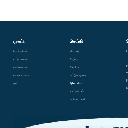
முகப்பு
செய்தி
செய்திகள்
செய்தி
T
பார்வைகள்
சிறப்பு
P
காணொளி
சினிமா
வாசகசாலை
கட்டுரைகள்
நாம்
ஆன்மீகம்
R
வாழ்வியல்
காணொளி