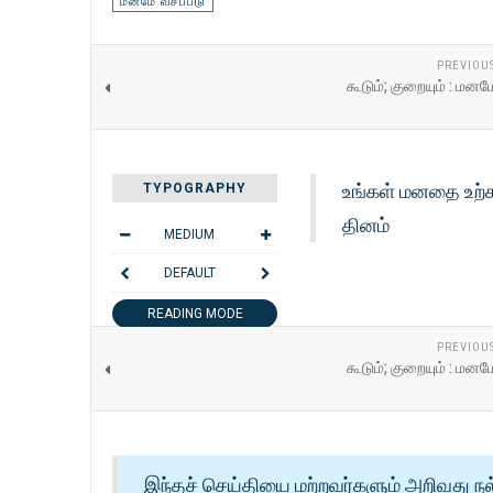
மனமே வசப்படு
PREVIOU
கூடும்; குறையும் : மனம
உங்கள் மனதை உற்ச
TYPOGRAPHY
தினம்
MEDIUM
DEFAULT
READING MODE
PREVIOU
SHARE THIS
கூடும்; குறையும் : மனம
இந்தச் செய்தியை மற்றவர்களும் அறிவது நல