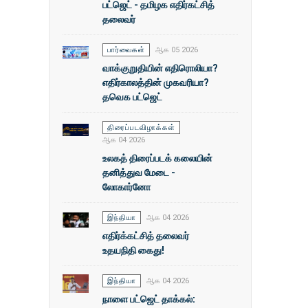
பட்ஜெட் - தமிழக எதிர்கட்சித்
தலைவர்
பார்வைகள்
ஆக 05 2026
வாக்குறுதியின் எதிரொலியா?
எதிர்காலத்தின் முகவரியா?
தவெக பட்ஜெட்
திரைப்படவிழாக்கள்
ஆக 04 2026
உலகத் திரைப்படக் கலையின்
தனித்துவ மேடை -
லோகார்னோ
இந்தியா
ஆக 04 2026
எதிர்க்கட்சித் தலைவர்
உதயநிதி கைது!
இந்தியா
ஆக 04 2026
நாளை பட்ஜெட் தாக்கல்: