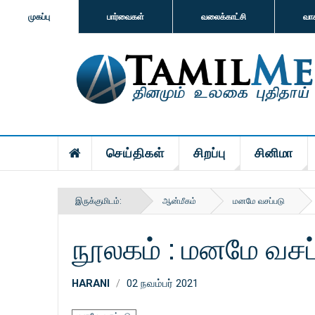
முகப்பு
பார்வைகள்
வலைக்காட்சி
வா
செய்திகள்
சிறப்பு
சினிமா
இருக்குமிடம்:
ஆன்மீகம்
மனமே வசப்படு
நூலகம் : மனமே வசப
HARANI
02 நவம்பர் 2021