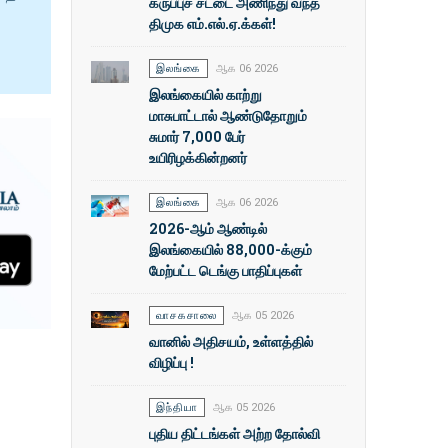
கருப்புச் சட்டை அணிந்து வந்த
திமுக எம்.எல்.ஏ.க்கள்!
இலங்கை
ஆக 06 2026
இலங்கையில் காற்று
மாசுபாட்டால் ஆண்டுதோறும்
சுமார் 7,000 பேர்
உயிரிழக்கின்றனர்
இலங்கை
ஆக 06 2026
2026-ஆம் ஆண்டில்
இலங்கையில் 88,000-க்கும்
மேற்பட்ட டெங்கு பாதிப்புகள்
வாசகசாலை
ஆக 05 2026
வானில் அதிசயம், உள்ளத்தில்
விழிப்பு !
இந்தியா
ஆக 05 2026
புதிய திட்டங்கள் அற்ற தோல்வி