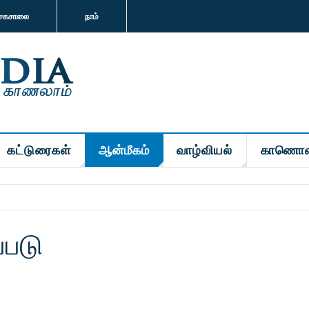
சகசாலை
நாம்
கட்டுரைகள்
ஆன்மீகம்
வாழ்வியல்
காணொள
்படு