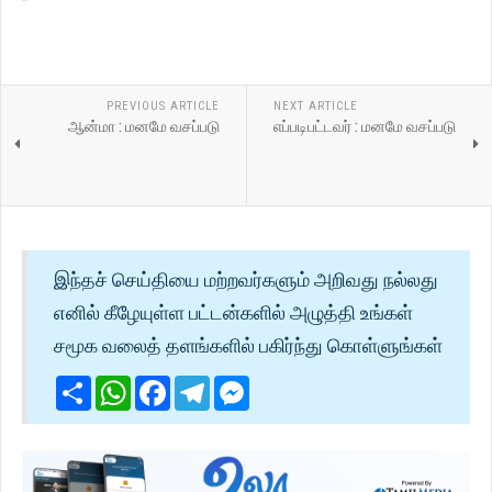
PREVIOUS ARTICLE
NEXT ARTICLE
ஆன்மா : மனமே வசப்படு
எப்படிபட்டவர் : மனமே வசப்படு
இந்தச் செய்தியை மற்றவர்களும் அறிவது நல்லது
எனில் கீழேயுள்ள பட்டன்களில் அழுத்தி உங்கள்
சமூக வலைத் தளங்களில் பகிர்ந்து கொள்ளுங்கள்
Share
WhatsApp
Facebook
Telegram
Messenger