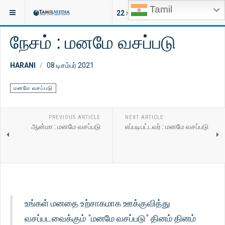
Tamil
இருக்குமிடம்:
ஆன்மீகம்
மனமே வசப்படு
22
NEW ARTICLES
நேசம் : மனமே வசப்படு
HARANI
08 டிசம்பர் 2021
மனமே வசப்படு
PREVIOUS ARTICLE
NEXT ARTICLE
ஆன்மா : மனமே வசப்படு
எப்படிபட்டவர் : மனமே வசப்படு
உங்கள் மனதை உற்சாகமாக ஊக்குவித்து
வசப்படவைக்கும் "மனமே வசப்படு" தினம் தினம்