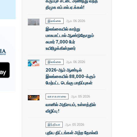
கருப்புச் சட்டை அணிந்து வந்த
திமுக எம்.எல்.ஏ.க்கள்!
இலங்கை
ஆக 06 2026
இலங்கையில் காற்று
மாசுபாட்டால் ஆண்டுதோறும்
சுமார் 7,000 பேர்
உயிரிழக்கின்றனர்
இலங்கை
ஆக 06 2026
2026-ஆம் ஆண்டில்
இலங்கையில் 88,000-க்கும்
மேற்பட்ட டெங்கு பாதிப்புகள்
வாசகசாலை
ஆக 05 2026
வானில் அதிசயம், உள்ளத்தில்
விழிப்பு !
இந்தியா
ஆக 05 2026
புதிய திட்டங்கள் அற்ற தோல்வி