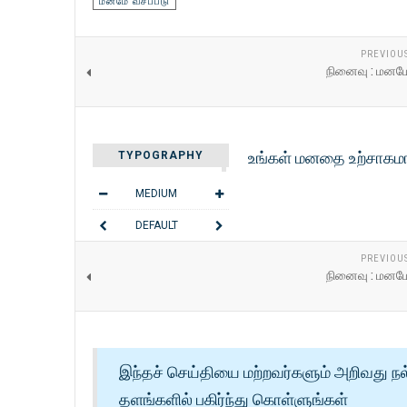
மனமே வசப்படு
PREVIOU
நினைவு : மனமே
உங்கள் மனதை உற்சாகமா
TYPOGRAPHY
MEDIUM
DEFAULT
READING MODE
PREVIOU
நினைவு : மனமே
SHARE THIS
இந்தச் செய்தியை மற்றவர்களும் அறிவது நல
தளங்களில் பகிர்ந்து கொள்ளுங்கள்