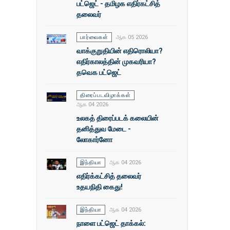
பட்ஜெட் - தமிழக எதிர்கட்சித்
தலைவர்
பார்வைகள்
ஆக 05 2026
வாக்குறுதியின் எதிரொலியா?
எதிர்காலத்தின் முகவரியா?
தவெக பட்ஜெட்
திரைப்படவிழாக்கள்
ஆக 04 2026
உலகத் திரைப்படக் கலையின்
தனித்துவ மேடை -
லோகார்னோ
இந்தியா
ஆக 04 2026
எதிர்க்கட்சித் தலைவர்
உதயநிதி கைது!
இந்தியா
ஆக 04 2026
நாளை பட்ஜெட் தாக்கல்: