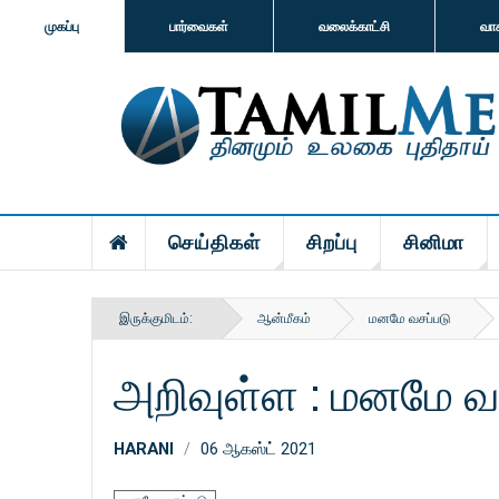
முகப்பு
பார்வைகள்
வலைக்காட்சி
வா
செய்திகள்
சிறப்பு
சினிமா
இருக்குமிடம்:
ஆன்மீகம்
மனமே வசப்படு
அறிவுள்ள : மனமே வ
HARANI
06 ஆகஸ்ட் 2021