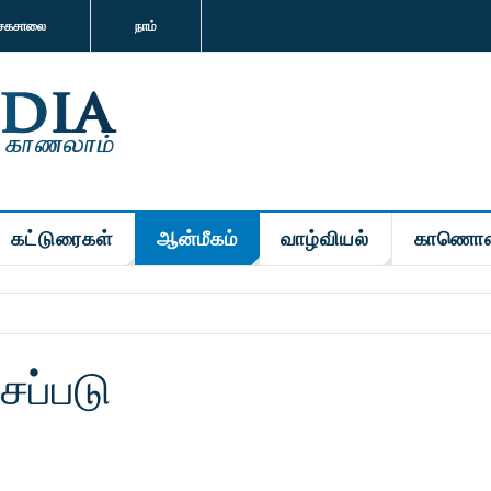
சகசாலை
நாம்
கட்டுரைகள்
ஆன்மீகம்
வாழ்வியல்
காணொள
சப்படு