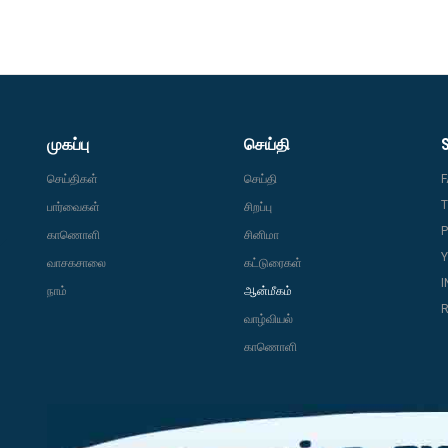
முகப்பு
செய்தி
செய்திகள்
செய்தி
T
பார்வைகள்
சிறப்பு
P
காணொளி
சினிமா
வாசகசாலை
கட்டுரைகள்
நாம்
ஆன்மீகம்
R
வாழ்வியல்
காணொளி