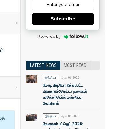
Subscribe
Powered by
ம்
LATEST NEWS
MOST READ
இந்தியா
ஆக 06 2026
மோடி விடியோ நீக்கப்பட்ட
விவகாரம்: மெட்டா தலைவா்
ஸூக்கா்பொ்க் மன்னிப்பு
கோரினாா்
இந்தியா
ஆக 06 2026
ைத்
வேளாண் பட்ஜெட் 2026: