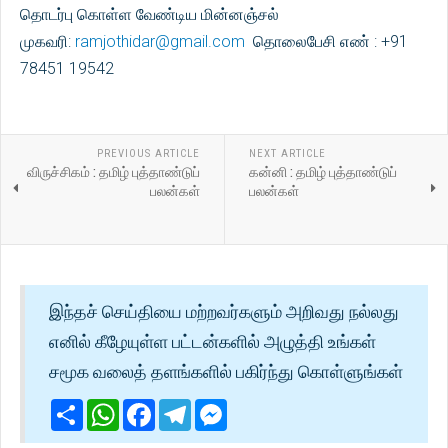
தொடர்பு கொள்ள வேண்டிய மின்னஞ்சல்
முகவரி:
ramjothidar@gmail.com
தொலைபேசி எண் : +91
78451 19542
PREVIOUS ARTICLE
NEXT ARTICLE
விருச்சிகம் : தமிழ் புத்தாண்டுப்
கன்னி : தமிழ் புத்தாண்டுப்
பலன்கள்
பலன்கள்
இந்தச் செய்தியை மற்றவர்களும் அறிவது நல்லது
எனில் கீழேயுள்ள பட்டன்களில் அழுத்தி உங்கள்
சமூக வலைத் தளங்களில் பகிர்ந்து கொள்ளுங்கள்
Share
WhatsApp
Facebook
Telegram
Messenger