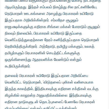
சுவிஸில் பணம் வசூலிக்கும் கும்பலொன்று மோசடி நாடகத்தை
ஆடியிருந்தது. இந்தச் சம்பவம் நிகழ்ந்து சில நாட்களிலேயே,
நெடுமாறன் ஊடகங்களை அழைத்து பிரபாகரன் உயிரோடு
இருப்பதாக அறிவிக்கின்றார். சர்வதேச சூழலும்
ராஜபக்ஷக்களுக்கு எதிராக சிங்கள மக்கள் போராடும் சூழலும்
நிலவும் நிலையில், பிரபாகரன் உயிரோடு இருப்பதை
வெளிப்படுத்துவதற்கான நேரம் கனிந்திருப்பதாக நெடுமாறன்
தெரிவித்திருக்கிறார். அத்தோடு, தமிழீழ மக்களும், உலகத்
தமிழர்களும் பிரபாகரனின் செயற்திட்டங்களுக்கு
ஒருங்கிணைந்து ஆதரவளிக்க வேண்டும் என்றும்
கூறியிருக்கிறார்.
தலைவர் பிரபாகரன் உயிரோடு இருப்பதான அறிவிப்பை
வெளியிட்ட நெடுமாறன், ‘விடுதலைப் புலிகள் வலிமையாக
இருந்த காலத்தில், இந்தியாவுக்கு எதிரான சக்திகள் வடக்கு
கிழக்கில் காலூன்ற அனுமதிக்கவில்லை. இந்தியாவுக்கு
எதிரான நாடுகளுடன் தொடர்புகளைப் பேணவே பிரபாகரன்
விரும்பவில்லை’ என்றும் குறிப்பிட்டிருக்கின்றார்.