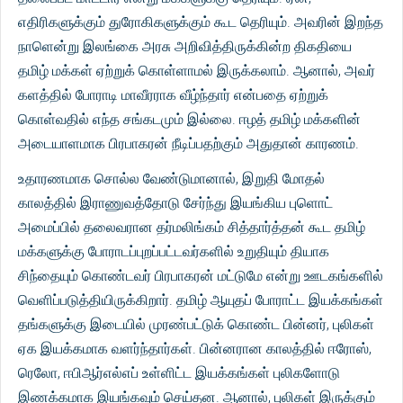
எதிரிகளுக்கும் துரோகிகளுக்கும் கூட தெரியும். அவரின் இறந்த
நாளென்று இலங்கை அரசு அறிவித்திருக்கின்ற திகதியை
தமிழ் மக்கள் ஏற்றுக் கொள்ளாமல் இருக்கலாம். ஆனால், அவர்
களத்தில் போராடி மாவீரராக வீழ்ந்தார் என்பதை ஏற்றுக்
கொள்வதில் எந்த சங்கடமும் இல்லை. ஈழத் தமிழ் மக்களின்
அடையாளமாக பிரபாகரன் நீடிப்பதற்கும் அதுதான் காரணம்.
உதாரணமாக சொல்ல வேண்டுமானால், இறுதி மோதல்
காலத்தில் இராணுவத்தோடு சேர்ந்து இயங்கிய புளொட்
அமைப்பில் தலைவரான தர்மலிங்கம் சித்தார்த்தன் கூட தமிழ்
மக்களுக்கு போராடப்புறப்பட்டவர்களில் உறுதியும் தியாக
சிந்தையும் கொண்டவர் பிரபாகரன் மட்டுமே என்று ஊடகங்களில்
வெளிப்படுத்தியிருக்கிறார். தமிழ் ஆயுதப் போராட்ட இயக்கங்கள்
தங்களுக்கு இடையில் முரண்பட்டுக் கொண்ட பின்னர், புலிகள்
ஏக இயக்கமாக வளர்ந்தார்கள். பின்னரான காலத்தில் ஈரோஸ்,
ரெலோ, ஈபிஆர்எல்எப் உள்ளிட்ட இயக்கங்கள் புலிகளோடு
இணக்கமாக இயங்கவும் செய்தன. ஆனால், புலிகள் இருக்கும்