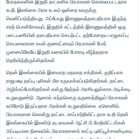
மோதல்களின் இறுதி நாட்களில் பிரபாகரன் கொல்லப்பட்டதாக
கூறி, இலங்கை அரசு உடலம் ஒன்றை உலகுக்கு
வெளிப்படுத்தியது. அப்போது இராணுவத்தளபதியாக இருந்த
சரத் பொன்சேகவும், இறுதிக் கட்டத்தில் இராணுவத்தின் ஒரு
படையணியின் தளபதியாக செயற்பட்ட தற்போதைய பாதுகாப்பு
செயலாளரான கமல் குணரட்னவும் பிரபாகரன் போர்
முனையிலேயே இறுதி வரையில் போராடி வீழ்ந்ததாக
தெரிவித்திருக்கிறார்கள்.
தென் இலங்கையில் இனவாத மதவாத சக்திகள், குறிப்பாக
ராஜபக்ஷ தரப்பு, புலிகள் மீள உருவாக்கப்படுகிறார்கள், நாட்டை
அழிக்கப்போகிறார்கள் என்று தேர்தல் அரசியலுக்காக அடிக்கடி
கூறுவதுண்டு. ஆனால், எந்தவொரு தருணத்திலும் பிரபாகரன்
உயிரோடு இருப்பதாக அவர்கள் கூறுவதில்லை. ஏனெனில்,
பிரபாகரனை கொன்று நாட்டை காப்பாற்றிவிட்டதாக கூறி தென்
இலங்கையில் இரண்டு தடவைகள் ஆட்சி பீடமேறிவிட்டார்கள்.
அப்படியான நிலையில், பிரபாகரனைக் காட்டி புலிப்பூச்சாண்டியை