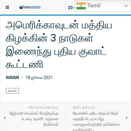
Tamil
இருக்குமிடம்:
செய்திகள்
இலங்கை
20
NEW ARTICLES
அமெரிக்காவுடன் மத்திய
கிழக்கின் 3 நாடுகள்
இணைந்து புதிய குவாட்
கூட்டணி
NAVAN
18 ஜூலை 2021
உலகம்
PREVIOUS ARTICLE
NEXT ARTICLE
ஜேர்மனி வெள்ளப் பேரழிவுக்கு
நேபாலின் புதிய பிரதமர் ஷேர்
உடனடி உதவி! : ஏஞ்சலா
பஹடுர் டெயுபா மீது
மேர்கெல்
பாராளுமன்றத்தில் நம்பிக்கை
வாக்கெடுப்பு