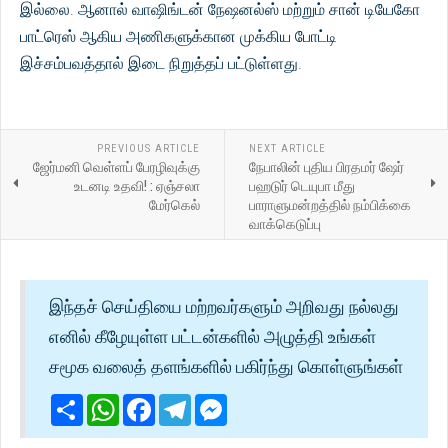
இல்லை. ஆனால் வாஷிங்டன் நேஷனல்ஸ் மற்றும் சான் டியேகோ
பாட்ரெஸ் ஆகிய அணிகளுக்கான முக்கிய போட்டி
இச்சம்பவத்தால் இடை நிறுத்தப் பட்டுள்ளது.
PREVIOUS ARTICLE
NEXT ARTICLE
ஜேர்மனி வெள்ளப் பேரழிவுக்கு
நேபாலின் புதிய பிரதமர் ஷேர்
உடனடி உதவி! : ஏஞ்சலா
பஹடுர் டெயுபா மீது
மேர்கெல்
பாராளுமன்றத்தில் நம்பிக்கை
வாக்கெடுப்பு
இந்தச் செய்தியை மற்றவர்களும் அறிவது நல்லது
எனில் கீழேயுள்ள பட்டன்களில் அழுத்தி உங்கள்
சமூக வலைத் தளங்களில் பகிர்ந்து கொள்ளுங்கள்
Share
WhatsApp
Facebook
Telegram
Messenger