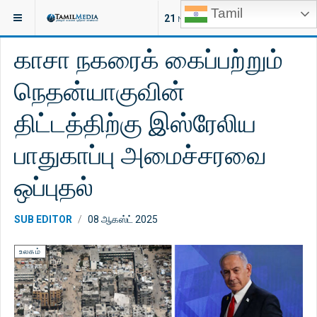
Tamil
இருக்குமிடம்:
செய்திகள்
உலகம்
21
NEW ARTICLES
காசா நகரைக் கைப்பற்றும்
நெதன்யாகுவின்
திட்டத்திற்கு இஸ்ரேலிய
பாதுகாப்பு அமைச்சரவை
ஒப்புதல்
SUB EDITOR
08 ஆகஸ்ட் 2025
உலகம்