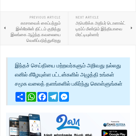
PREVIOUS ARTICLE
NEXT ARTICLE
காசாவைக் கைப்பற்றும்
அமெரிக்க அதிபர் டொனால்ட்
இஸ்ரேலின் திட்டம் குறித்து
டிரம்ப் மீண்டும் இந்தியாவை
இலங்கை ஆழ்ந்த கவலையை
மிரட்டியுள்ளார்
வெளிப்படுத்துகிறது
இந்தச் செய்தியை மற்றவர்களும் அறிவது நல்லது
எனில் கீழேயுள்ள பட்டன்களில் அழுத்தி உங்கள்
சமூக வலைத் தளங்களில் பகிர்ந்து கொள்ளுங்கள்
Share
WhatsApp
Facebook
Telegram
Messenger