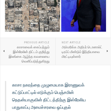
PREVIOUS ARTICLE
NEXT ARTICLE
காசாவைக் கைப்பற்றும்
அமெரிக்க அதிபர் டொனால்ட்
இஸ்ரேலின் திட்டம் குறித்து
டிரம்ப் மீண்டும் இந்தியாவை
இலங்கை ஆழ்ந்த கவலையை
மிரட்டியுள்ளார்
வெளிப்படுத்துகிறது
காசா நகரத்தை முழுமையாக இராணுவக்
கட்டுப்பாட்டில் எடுக்கும் பெஞ்சமின்
நெதன்யாகுவின் திட்டத்திற்கு இஸ்ரேலிய
பாதுகாப்பு அமைச்சரவை ஒப்புதல்