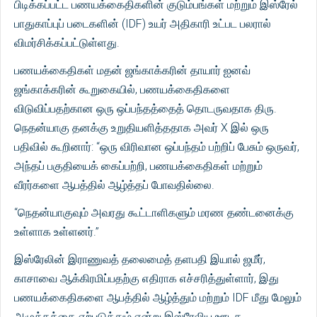
பிடிக்கப்பட்ட பணயக்கைதிகளின் குடும்பங்கள் மற்றும் இஸ்ரேல்
பாதுகாப்புப் படைகளின் (IDF) உயர் அதிகாரி உட்பட பலரால்
விமர்சிக்கப்பட்டுள்ளது.
பணயக்கைதிகள் மதன் ஜங்காக்கரின் தாயார் ஐனவ்
ஜங்காக்கரின் கூறுகையில், பணயக்கைதிகளை
விடுவிப்பதற்கான ஒரு ஒப்பந்தத்தைத் தொடருவதாக திரு.
நெதன்யாகு தனக்கு உறுதியளித்ததாக அவர் X இல் ஒரு
பதிவில் கூறினார்: “ஒரு விரிவான ஒப்பந்தம் பற்றிப் பேசும் ஒருவர்,
அந்தப் பகுதியைக் கைப்பற்றி, பணயக்கைதிகள் மற்றும்
வீரர்களை ஆபத்தில் ஆழ்த்தப் போவதில்லை.
“நெதன்யாகுவும் அவரது கூட்டாளிகளும் மரண தண்டனைக்கு
உள்ளாக உள்ளனர்.”
இஸ்ரேலின் இராணுவத் தலைமைத் தளபதி இயால் ஜமீர்,
காசாவை ஆக்கிரமிப்பதற்கு எதிராக எச்சரித்துள்ளார், இது
பணயக்கைதிகளை ஆபத்தில் ஆழ்த்தும் மற்றும் IDF மீது மேலும்
அழுத்தத்தை ஏற்படுத்தும் என்று இஸ்ரேலிய ஊடக