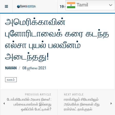
Tamil
இருக்குமிடம்:
செய்திகள்
உலகம்
19
NEW ARTICLES
அமெரிக்காவின்
புளோரிடாவைக் கரை கடந்த
எல்சா புயல் பலவீனம்
அடைந்தது!
NAVAN
08 ஜூலை 2021
உலகம்
PREVIOUS ARTICLE
NEXT ARTICLE
டோக்கியோவில் அவசர நிலை! :
ஈராக்கிலும் சிரியாவிலும்
பார்வையாளர்கள் இல்லாது
அமெரிக்க நிலைகள் மீது
ஒலிம்பிக் போட்டிகள்?
ராக்கெட் தாக்குதல்