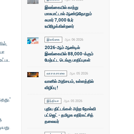
இலங்கையில் காற்று
மாசுபாட்டால் ஆண்டுதோறும்
சுமார் 7,000 பேர்
உயிரிழக்கின்றனர்
இலங்கை
ஆக 06 2026
ில்,
2026-ஆம் ஆண்டில்
ியோ
இலங்கையில் 88,000-க்கும்
மேற்பட்ட டெங்கு பாதிப்புகள்
உட்பட
வாசகசாலை
ஆக 05 2026
வானில் அதிசயம், உள்ளத்தில்
விழிப்பு !
தது,"
இந்தியா
ஆக 05 2026
புதிய திட்டங்கள் அற்ற தோல்வி
பட்ஜெட் - தமிழக எதிர்கட்சித்
ு
தலைவர்
ியது.