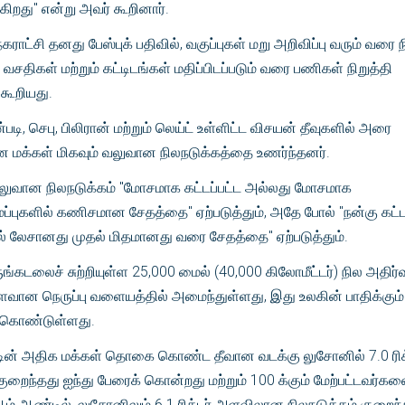
ிறது" என்று அவர் கூறினார்.
ராட்சி தனது பேஸ்புக் பதிவில், வகுப்புகள் மறு அறிவிப்பு வரும் வரை ந
வசதிகள் மற்றும் கட்டிடங்கள் மதிப்பிடப்படும் வரை பணிகள் நிறுத்தி
 கூறியது.
டி, செபு, பிலிரான் மற்றும் லெய்ட் உள்ளிட்ட விசயன் தீவுகளில் அரை
ன மக்கள் மிகவும் வலுவான நிலநடுக்கத்தை உணர்ந்தனர்.
 வலுவான நிலநடுக்கம் "மோசமாக கட்டப்பட்ட அல்லது மோசமாக
ப்புகளில் கணிசமான சேதத்தை" ஏற்படுத்தும், அதே போல் "நன்கு கட்ட
் லேசானது முதல் மிதமானது வரை சேதத்தை" ஏற்படுத்தும்.
ருங்கடலைச் சுற்றியுள்ள 25,000 மைல் (40,000 கிலோமீட்டர்) நில அதிர்வ
வான நெருப்பு வளையத்தில் அமைந்துள்ளது, இது உலகின் பாதிக்கும்
 கொண்டுள்ளது.
்டின் அதிக மக்கள் தொகை கொண்ட தீவான வடக்கு லுசோனில் 7.0 ரிக்
றைந்தது ஐந்து பேரைக் கொன்றது மற்றும் 100 க்கும் மேற்பட்டவர்கள
ஆம் ஆண்டில், லுசோனிலும் 6.1 ரிக்டர் அளவிலான நிலநடுக்கம் குறைந