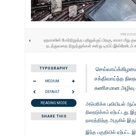
PREVIOU
ஹமாஸின் போர்நிறுத்த பதிலுக்குப் பிறகு, காசா மீது குண
நடத்துவதை நிறுத்துங்கள் என்று டிரம்ப் இஸ்ரேலிடம் க
செவ்வாய்க்கிழமை 
TYPOGRAPHY
சக்திவாய்ந்த நிலநட
MEDIUM
கணிசமான அழிவு ஏற
DEFAULT
READING MODE
அமெரிக்க புவியியல் ஆய்
நிலநடுக்கம் ஏற்பட்டது,
SHARE THIS
நகரத்திற்கு அருகில் இரு
இந்த பகுதியில் ஏற்பட்ட 