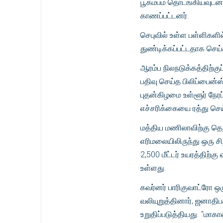
பூகம்பம் தொடங்கியவுடன்
காணப்பட்டனர்.
செபுவில் உள்ள பள்ளிகளில்
துண்டிக்கப்பட்டதாக செய
ஆரம்ப நிலநடுக்கத்திற்கு
பதிவு செய்த பிலிப்பைன்ஸ
புதன்கிழமை உள்ளூர் நேரப
எச்சரிக்கையை ரத்து செய
மத்திய மணிலாவிற்கு தெற்
எரிமலையிலிருந்து ஒரு சிற
2,500 மீட்டர் உயரத்திற்
உள்ளது.
கவர்னர் பாரிகுவாட்ரோ 
வலியுறுத்தினார், ஜனாத
உறுதிப்படுத்தியது. "மா