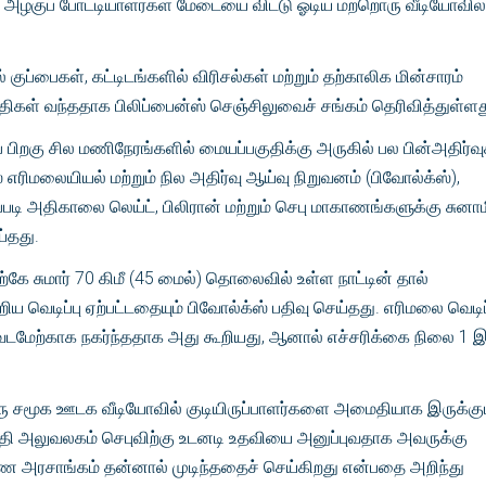
 அழகுப் போட்டியாளர்கள் மேடையை விட்டு ஓடிய மற்றொரு வீடியோவில்
 குப்பைகள், கட்டிடங்களில் விரிசல்கள் மற்றும் தற்காலிக மின்சாரம்
்திகள் வந்ததாக பிலிப்பைன்ஸ் செஞ்சிலுவைச் சங்கம் தெரிவித்துள்ளத
ப் பிறகு சில மணிநேரங்களில் மையப்பகுதிக்கு அருகில் பல பின்அதிர்
் எரிமலையியல் மற்றும் நில அதிர்வு ஆய்வு நிறுவனம் (பிவோல்க்ஸ்),
்படி அதிகாலை லெய்ட், பிலிரான் மற்றும் செபு மாகாணங்களுக்கு சுனா
்தது.
கே சுமார் 70 கிமீ (45 மைல்) தொலைவில் உள்ள நாட்டின் தால்
ிய வெடிப்பு ஏற்பட்டதையும் பிவோல்க்ஸ் பதிவு செய்தது. எரிமலை வெடிப
கு வடமேற்காக நகர்ந்ததாக அது கூறியது, ஆனால் எச்சரிக்கை நிலை 1 இ
ஒரு சமூக ஊடக வீடியோவில் குடியிருப்பாளர்களை அமைதியாக இருக்கு
ிபதி அலுவலகம் செபுவிற்கு உடனடி உதவியை அனுப்புவதாக அவருக்கு
காண அரசாங்கம் தன்னால் முடிந்ததைச் செய்கிறது என்பதை அறிந்து