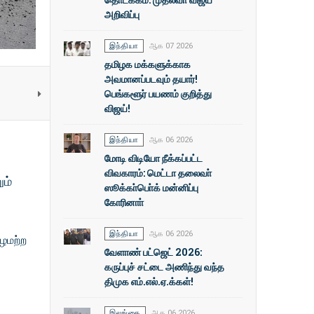
அறிவிப்பு
இந்தியா
ஆக 07 2026
தமிழக மக்களுக்காக
அவமானப்படவும் தயார்!
பெங்களூர் பயணம் குறித்து
விஜய்!
இந்தியா
ஆக 06 2026
மோடி விடியோ நீக்கப்பட்ட
விவகாரம்: மெட்டா தலைவா்
ும்
ஸூக்கா்பொ்க் மன்னிப்பு
கோரினாா்
இந்தியா
ஆக 06 2026
ஆழமற்ற
வேளாண் பட்ஜெட் 2026:
கருப்புச் சட்டை அணிந்து வந்த
திமுக எம்.எல்.ஏ.க்கள்!
இலங்கை
ஆக 06 2026