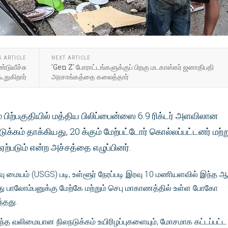
S ARTICLE
NEXT ARTICLE
்டுவீச்சு
'Gen Z' போராட்டங்களுக்குப் பிறகு மடகாஸ்கர் ஜனாதிபதி
ூறுகிறார்
அரசாங்கத்தை கலைத்தார்
பிற்பகுதியில் மத்திய பிலிப்பைன்ஸை 6.9 ரிக்டர் அளவிலான
ுக்கம் தாக்கியது, 20 க்கும் மேற்பட்டோர் கொல்லப்பட்டனர் மற்ற
்படும் என்ற அச்சத்தை எழுப்பினர்.
வு மையம் (USGS) படி, உள்ளூர் நேரப்படி இரவு 10 மணியளவில் இந்த 
 இது பாலோம்பனுக்கு மேற்கே மற்றும் செபு மாகாணத்தில் உள்ள போகோ
ந்தது.
இந்த வலிமையான நிலநடுக்கம் உயிரிழப்புகளையும், மோசமாக கட்டப்பட்ட