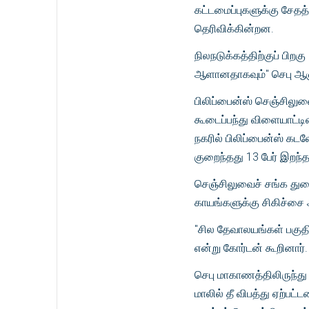
கட்டமைப்புகளுக்கு சேதத்
தெரிவிக்கின்றன.
நிலநடுக்கத்திற்குப் பிறக
ஆளானதாகவும்" செபு ஆளுநர
பிலிப்பைன்ஸ் செஞ்சிலுவ
கூடைப்பந்து விளையாட்டி
நகரில் பிலிப்பைன்ஸ் கடல
குறைந்தது 13 பேர் இறந்த
செஞ்சிலுவைச் சங்க துண
காயங்களுக்கு சிகிச்சை
"சில தேவாலயங்கள் பகுதி
என்று கோர்டன் கூறினார்
செபு மாகாணத்திலிருந்து
மாலில் தீ விபத்து ஏற்