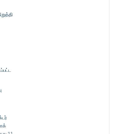
ிறுத்தி
ப்பட்ட
ு
டர்
ைக்
்தது 11