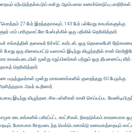
தையும் ஏற்படுத்தக்கூடும் என்று ஆரம்பகால கணக்கெடுப்பு மாதிரிகள்
ு "மொத்தம் 27 பேர் இறந்ததாகவும், 143 பேர் பல்வேறு காயங்களுக்கு
் பாம் பாரிகுவாட்ரோ பேஸ்புக்கில் ஒரு பதிவில் தெரிவித்தார்.
ைச் சங்கத்தின் தலைவர் ரிச்சர்ட் கார்டன், ஒரு தொலைபேசி நேர்காணல
ன் போது ஒரு விளையாட்டு வளாகம் இடிந்து விழுந்ததில் சான் ரெமிஜ
ோர காவல்படையின் மூன்று உறுப்பினர்கள் மற்றும் ஒரு தீயணைப்பு வீரர் 
தாகத் தெரிவித்தார்.
ை மருத்துவர்கள் மூன்று மாகாணங்களில் குறைந்தது 60 பேருக்கு
 அளித்ததாக அவர் கூறினார்.
யளவு இடிந்து விழுந்தன, சில பள்ளிகள் காலி செய்யப்பட வேண்டியிருந்
.
 சமூக ஊடகங்களில் பகிரப்பட்ட காட்சிகள், நிலநடுக்கம் காரணமாக ஒர
பட்டதையும், மோசமாக சேதமடைந்த மெக்டொனால்டு உணவகத்தையும் காட்ட