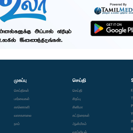
முகப்பு
செய்தி
செய்திகள்
செய்தி
T
பார்வைகள்
சிறப்பு
P
காணொளி
சினிமா
வாசகசாலை
கட்டுரைகள்
நாம்
ஆன்மீகம்
R
வாழ்வியல்