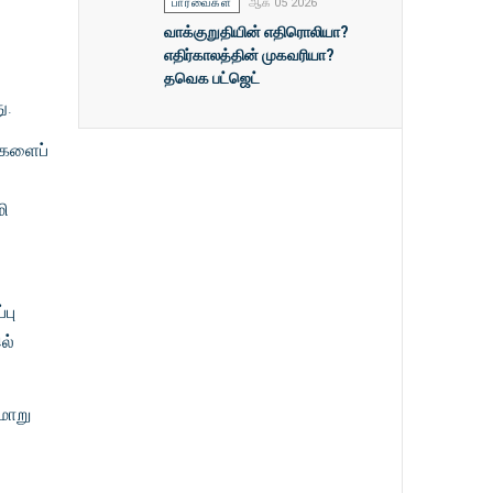
பார்வைகள்
ஆக 05 2026
வாக்குறுதியின் எதிரொலியா?
எதிர்காலத்தின் முகவரியா?
தவெக பட்ஜெட்
ு.
வுகளைப்
மி
்பு
ல்
மாறு