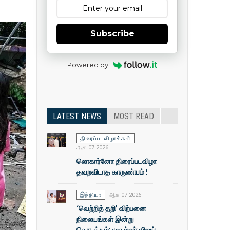
Subscribe
Powered by
LATEST NEWS
MOST READ
திரைப்படவிழாக்கள்
ஆக 07 2026
லொகார்னோ திரைப்படவிழா
தவறவிடாத காருண்யம் !
இந்தியா
ஆக 07 2026
‘வெற்றித் தறி’ விற்பனை
நிலையங்கள் இன்று
தொடக்கம்: முதல்வா் விஜய்