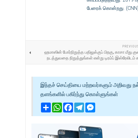
பேரைக் கொன்றது. (CNN
PREVIOU
ஹமாஸின் போர்நிறுத்த பதிலுக்குப் பிறகு, காசா மீது குண
நடத்துவதை நிறுத்துங்கள் என்று டிரம்ப் இஸ்ரேலிடம் க
இந்தச் செய்தியை மற்றவர்களும் அறிவது நல
தளங்களில் பகிர்ந்து கொள்ளுங்கள்
Share
WhatsApp
Facebook
Telegram
Messenger