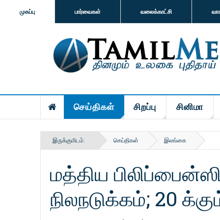
முகப்பு
பார்வைகள்
வலைக்காட்சி
வா
செய்திகள்
சிறப்பு
சினிமா
இருக்குமிடம்:
செய்திகள்
இலங்கை
மத்திய பிலிப்பைன்ஸ
நிலநடுக்கம்; 20 க்கு