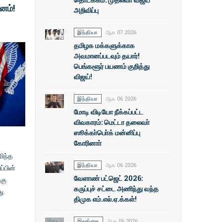
னம்!
அறிவிப்பு
இந்தியா
ஆக 07 2026
தமிழக மக்களுக்காக
அவமானப்படவும் தயார்!
பெங்களூர் பயணம் குறித்து
விஜய்!
இந்தியா
ஆக 06 2026
மோடி விடியோ நீக்கப்பட்ட
விவகாரம்: மெட்டா தலைவா்
ஸூக்கா்பொ்க் மன்னிப்பு
கோரினாா்
மிந்த
இந்தியா
ஆக 06 2026
்பின்
வேளாண் பட்ஜெட் 2026:
்கு
கருப்புச் சட்டை அணிந்து வந்த
து.
திமுக எம்.எல்.ஏ.க்கள்!
இலங்கை
ஆக 06 2026