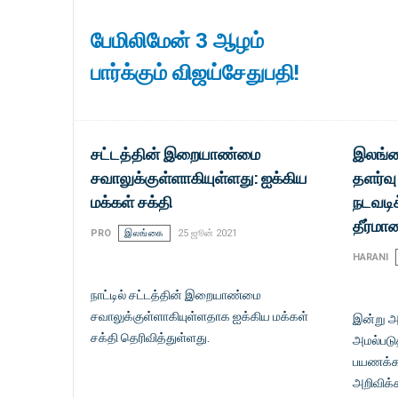
பேமிலிமேன் 3 ஆழம்
பார்க்கும் விஜய்சேதுபதி!
சட்டத்தின் இறையாண்மை
இலங்க
சவாலுக்குள்ளாகியுள்ளது: ஐக்கிய
தளர்வு
மக்கள் சக்தி
நடவடி
தீர்மா
PRO
இலங்கை
25 ஜூன் 2021
HARANI
நாட்டில் சட்டத்தின் இறையாண்மை
சவாலுக்குள்ளாகியுள்ளதாக ஐக்கிய மக்கள்
இன்று அ
சக்தி தெரிவித்துள்ளது.
அமல்படுத
பயணக்கட
அறிவிக்க