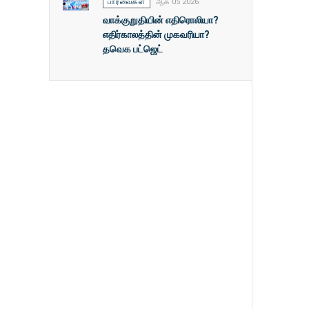
பார்வைகள்
ஆக 05 2026
வாக்குறுதியின் எதிரொலியா?
எதிர்காலத்தின் முகவரியா?
தவெக பட்ஜெட்