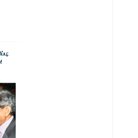
்பு;
!