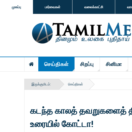
முகப்பு
பார்வைகள்
வலைக்காட்சி
வா
செய்திகள்
சிறப்பு
சினிமா
இருக்குமிடம்:
செய்திகள்
கடந்த காலத் தவறுகளைத் தி
உரையில் கோட்டா!