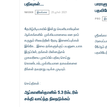
பதிவுகள்....
பாராளு
பதவியே
NAVAN
இலங்கை
25 ஜூன் 2021
PRO
இ
4தமிழ்மீடியாவில் இன்று வெளியாகியுள்ள
ஆக்கங்களில் முக்கியமானவை என நாம்
ஶ்ரீலங்
கருதும் சிலவற்றின் நேரடி இணைப்புக்கள்
அமைப்பா
இங்கே....இவை தங்களுக்குப் பயனுடையாக
06ஆம் த
இருப்பின், தங்கள் மின்னஞ்சல்
பதவியேற்
முகவரியை முகப்பில் பதிவு செய்து
கொண்டால், முக்கியமான தகவல்களை
நீங்கள் தவறாது படிக்க முடியும்.
செய்திகள் :
ஆப்கானிஸ்தானில் 5.3 ரிக்டரில்
சக்தி வாய்ந்த நிலநடுக்கம்