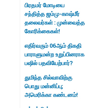
பிரதமர் மோடியை
சந்தித்த ஜம்மு-காஷ்மீர்
தலைவர்கள் : முன்வைத்த
கோரிக்கைகள்!
எதிர்வரும் 06ஆம் திகதி
பாராளுமன்ற உறுப்பினராக
பஷில் பதவியேற்பார்?
துமிந்த சில்வாவிற்கு
பொது மன்னிப்பு;
அமெரிக்கா கண்டனம்!