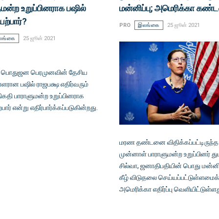
மன்ற உறுப்பினராக பஷில்
மன்னிப்பு; அமெரிக்கா கண்ட
ற்பார்?
PRO
இலங்கை
25 ஜூன் 2021
லங்கை
25 ஜூன் 2021
கா பொதுஜன பெரமுனவின் தேசிய
ளரான பஷில் ராஜபக்ஷ எதிர்வரும்
ிகதி பாராளுமன்ற உறுப்பினராக
பார் என்று எதிர்பார்க்கப்படுகின்றது.
மரண தண்டனை விதிக்கப்பட்டிருந்த
முன்னாள் பாராளுமன்ற உறுப்பினர் து
சில்வா, ஜனாதிபதியின் பொது மன்னிப
கீழ் விடுதலை செய்யப்பட்டுள்ளமைக
அமெரிக்கா எதிர்ப்பு வெளியிட்டுள்ள