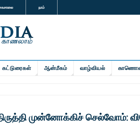
சகசாலை
நாம்
கட்டுரைகள்
ஆன்மீகம்
வாழ்வியல்
காணொள
ருத்தி முன்னோக்கிச் செல்வோம்: வ