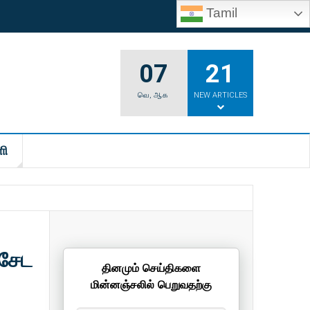
Tamil
07
21
வெ
,
ஆக
NEW ARTICLES
ி
ிசேட
தினமும் செய்திகளை
மின்னஞ்சலில் பெறுவதற்கு