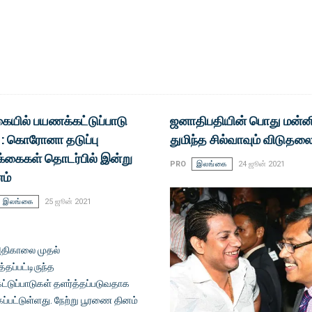
ையில் பயணக்கட்டுப்பாடு
ஜனாதிபதியின் பொது மன்னிப
 : கொரோனா தடுப்பு
துமிந்த சில்வாவும் விடுதலை
க்கைகள் தொடர்பில் இன்று
PRO
இலங்கை
24 ஜூன் 2021
னம்
இலங்கை
25 ஜூன் 2021
திகாலை முதல்
்தப்பட்டிருந்த
்டுப்பாடுகள் தளர்த்தப்படுவதாக
ப்பட்டுள்ளது. நேற்று பூரணை தினம்