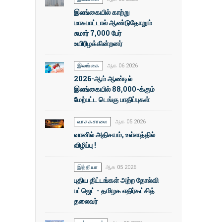
இலங்கையில் காற்று
மாசுபாட்டால் ஆண்டுதோறும்
சுமார் 7,000 பேர்
உயிரிழக்கின்றனர்
இலங்கை
ஆக 06 2026
2026-ஆம் ஆண்டில்
இலங்கையில் 88,000-க்கும்
மேற்பட்ட டெங்கு பாதிப்புகள்
வாசகசாலை
ஆக 05 2026
வானில் அதிசயம், உள்ளத்தில்
விழிப்பு !
இந்தியா
ஆக 05 2026
புதிய திட்டங்கள் அற்ற தோல்வி
பட்ஜெட் - தமிழக எதிர்கட்சித்
தலைவர்