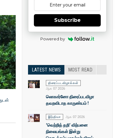
Subscribe
Powered by
LATEST NEWS
MOST READ
திரைப்படவிழாக்கள்
ஆக 07 2026
லொகார்னோ திரைப்படவிழா
துடன்
தவறவிடாத காருண்யம் !
இந்தியா
ஆக 07 2026
‘வெற்றித் தறி’ விற்பனை
நிலையங்கள் இன்று
தொடக்கம்: முதல்வா் விஜய்