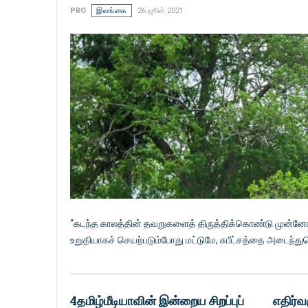
PRO
இலங்கை
26 ஜூன் 2021
“கடந்த காலத்தின் தவறுகளைத் திருத்திக்கொண்டு முன்னோக்கிச
உறுதியாகச் செயற்படும்போது மட்டுமே, சுபீட்சத்தை அடைந்து
4தமிழ்மீடியாவின் இன்றைய சிறப்புப்
எதிர்வ