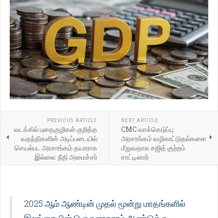
PREVIOUS ARTICLE
NEXT ARTICLE
வடக்கில் புதைகுழிகள் குறித்த
CMC வாக்கெடுப்பு:
வதந்திகளின் அடிப்படையில்
அரசாங்கம் வழிகாட்டுதல்களை
செயல்பட அரசாங்கம் தயாராக
மீறுவதாக சஜித் குற்றம்
இல்லை: நீதி அமைச்சர்
சாட்டினார்
2025 ஆம் ஆண்டின் முதல் மூன்று மாதங்களில்