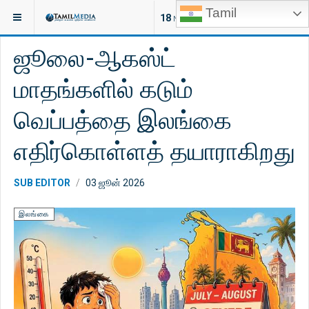
Tamil
இருக்குமிடம்:
செய்திகள்
இலங்கை
18
NEW ARTICLES
ஜூலை-ஆகஸ்ட்
மாதங்களில் கடும்
வெப்பத்தை இலங்கை
எதிர்கொள்ளத் தயாராகிறது
SUB EDITOR
03 ஜூன் 2026
இலங்கை