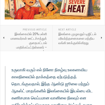
PREVIOUS ARTICLE
NEXT ARTICLE
இலங்கையில் 20% பள்ளி
இலங்கை முழுவதும் டிஜிட்டல்
மாணவர்கள் ஊட்டச்சத்துக்
பரிவர்த்தனைகளை மத்திய
குறைபாட்டால்
வங்கி ஊக்குவிக்கிறது
பாதிக்கப்பட்டுள்ளனர் –
சுகாதார அமைச்சு
உருவாகி வரும் எல் நினோ நிகழ்வு உலகளாவிய
காலநிலையில் தாக்கத்தை ஏற்படுத்தத்
தொடங்குவதால், இந்த ஆண்டு ஜூலை மற்றும்
ஆகஸ்ட் மாதங்களில் இலங்கையில் இயல்பை விட
கணிசமாக வெப்பமான வானிலை நிலவும் என
எதிர்பார்க்கப்படுவதாக வானிலை ஆய்வுத் துறை