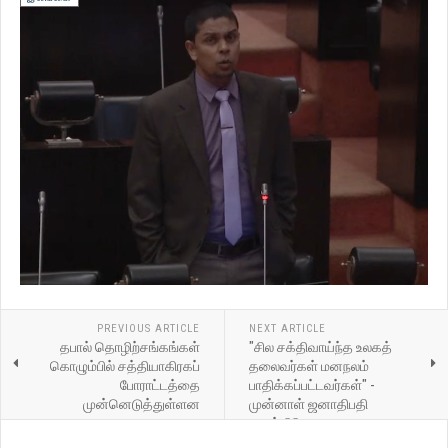
PREVIOUS ARTICLE
NEXT ARTICLE
தபால் தொழிற்சங்கங்கள்
"சில சக்திவாய்ந்த உலகத்
கொழும்பில் சத்தியாகிரகப்
தலைவர்கள் மனநலம்
போராட்டத்தை
பாதிக்கப்பட்டவர்கள்" -
முன்னெடுத்துள்ளன
முன்னாள் ஜனாதிபதி
மைத்திரிபால