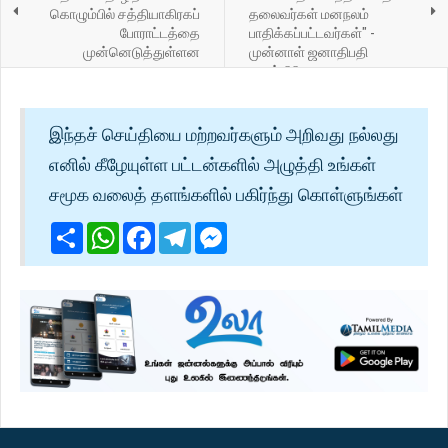
கொழும்பில் சத்தியாகிரகப்
தலைவர்கள் மனநலம்
போராட்டத்தை
பாதிக்கப்பட்டவர்கள்" -
முன்னெடுத்துள்ளன
முன்னாள் ஜனாதிபதி
மைத்திரிபால
இந்தச் செய்தியை மற்றவர்களும் அறிவது நல்லது
எனில் கீழேயுள்ள பட்டன்களில் அழுத்தி உங்கள்
சமூக வலைத் தளங்களில் பகிர்ந்து கொள்ளுங்கள்
Share
WhatsApp
Facebook
Telegram
Messenger