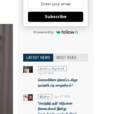
Subscribe
Powered by
LATEST NEWS
MOST READ
திரைப்படவிழாக்கள்
ஆக 07 2026
லொகார்னோ திரைப்படவிழா
தவறவிடாத காருண்யம் !
இந்தியா
ஆக 07 2026
‘வெற்றித் தறி’ விற்பனை
நிலையங்கள் இன்று
தொடக்கம்: முதல்வா் விஜய்