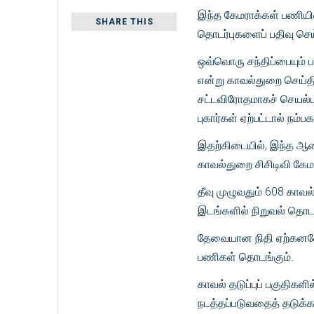
இந்த கேமராக்கள் பணியி
SHARE THIS
தொடர்புகளைப் பதிவு செய்
ஒவ்வொரு சந்திப்பையும் 
என்று காவல்துறை செய்தித
சட்டவிரோதமாகச் செயல்பட
புகார்கள் ஏற்பட்டால் நம
இதற்கிடையில், இந்த ஆண்
காவல்துறை சிசிடிவி கேம
தீவு முழுவதும் 608 காவல
இடங்களில் நிறுவல் தொடங்க
தேவையான நிதி ஏற்கனவே அ
பணிகள் தொடங்கும்.
காவல் தடுப்புப் பகுதிக
நடத்தப்படுவதைத் தடுக்க