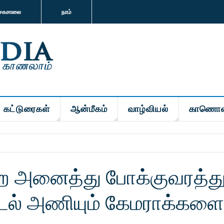
சகசாலை
நாம்
கட்டுரைகள்
ஆன்மீகம்
வாழ்வியல்
காணொள
 அனைத்து போக்குவரத்த
உடல் அணியும் கேமராக்களை