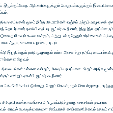
ல் இருக்கும்போது அதிகாரிகளுக்கும் பொதுமக்களுக்கும் இடையிலா
யும்.
பதிவு செய்வதன் மூலம் இந்த கேமராக்கள் லஞ்சம் மற்றும் ஊழலைக் குற
் தொடர்பாளர் ஏஎஸ்பி எஃப்.யு. வூட்லர் கூறினார், இது இரு தரப்பினரும
ுவதை மிகவும் கடினமாக்கும், அத்துடன் ஏதேனும் சர்ச்சைகள் அல்ல
்பகமான ஆதாரங்களை வழங்க முடியும்.
டு இறுதிக்குள் நாடு முழுவதும் உள்ள அனைத்து தடுப்பு மையங்களில
ராக்களை நிறுவும்
் நிலையங்கள் உள்ளன என்றும், மிகவும் பரபரப்பான மற்றும் அதிக முன
ும் என்றும் ஏஎஸ்பி வூட்லர் கூறினார்.
ங்கீகரிக்கப்பட்டுள்ளது, மேலும் கொள்முதல் செயல்முறை முடிந்தத
ளில் சிசிடிவி கண்காணிப்பை அறிமுகப்படுத்துவது கைதிகள் தவறாக
வும், காவல் நடவடிக்கைகளை சிறப்பாகக் கண்காணிக்கவும் உதவும் என