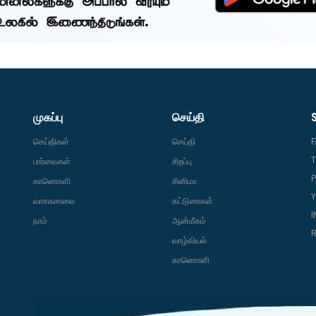
முகப்பு
செய்தி
செய்திகள்
செய்தி
T
பார்வைகள்
சிறப்பு
P
காணொளி
சினிமா
வாசகசாலை
கட்டுரைகள்
நாம்
ஆன்மீகம்
R
வாழ்வியல்
காணொளி