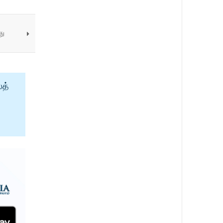
து
ைத்