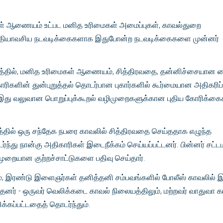
 ஆணையம் உட்பட மனித உரிமைகள் அமைப்புகள், காவல்துறை
 அத்தியாவசிய நடவடிக்கைகளாக இதுபோன்ற நடவடிக்கைகளை முன்னர்
்தில், மனித உரிமைகள் ஆணையம், சித்திரவதை, தன்னிச்சையான 
ாரிகளின் துன்புறுத்தல் தொடர்பான புகார்களில் கூர்மையான அதிகரிப்
 இது வலுவான பொறுப்புக்கூறல் வழிமுறைகளுக்கான புதிய கோரிக்க
த்தில் ஒரு சந்தேக நபரை காவலில் சித்திரவதை செய்ததாக எழுந்த
்ந்து நான்கு அதிகாரிகள் இடைநீக்கம் செய்யப்பட்டனர். பின்னர் சட்ட
 முறையான குற்றச்சாட்டுகளை பதிவு செய்தார்.
ம், இரண்டு இளைஞர்கள் தனித்தனி சம்பவங்களில் போலீஸ் காவலில் இ
்தனர் - ஒருவர் வெலிக்கடை காவல் நிலையத்திலும், மற்றவர் வாதுவா க
ிக்கப்பட்டதைத் தொடர்ந்தும்.