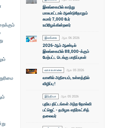
ன
இலங்கையில் காற்று
மாசுபாட்டால் ஆண்டுதோறும்
சுமார் 7,000 பேர்
ைக்கும்
உயிரிழக்கின்றனர்
்
இலங்கை
ஆக 06 2026
து
2026-ஆம் ஆண்டில்
இலங்கையில் 88,000-க்கும்
மேற்பட்ட டெங்கு பாதிப்புகள்
ும்
வாசகசாலை
ஆக 05 2026
வானில் அதிசயம், உள்ளத்தில்
்னுரிமை
விழிப்பு !
ும்
இந்தியா
ஆக 05 2026
புதிய திட்டங்கள் அற்ற தோல்வி
பட்ஜெட் - தமிழக எதிர்கட்சித்
தலைவர்
்று