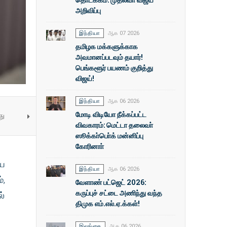
அறிவிப்பு
இந்தியா
ஆக 07 2026
தமிழக மக்களுக்காக
அவமானப்படவும் தயார்!
பெங்களூர் பயணம் குறித்து
விஜய்!
இந்தியா
ஆக 06 2026
மோடி விடியோ நீக்கப்பட்ட
து
விவகாரம்: மெட்டா தலைவா்
ஸூக்கா்பொ்க் மன்னிப்பு
கோரினாா்
யை
இந்தியா
ஆக 06 2026
்,
வேளாண் பட்ஜெட் 2026:
கருப்புச் சட்டை அணிந்து வந்த
ல்
திமுக எம்.எல்.ஏ.க்கள்!
இலங்கை
ஆக 06 2026