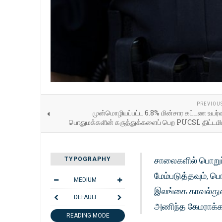
PREVIOU
முன்மொழியப்பட்ட 6.8% மின்சார கட்டண உயர்வு
பொதுமக்களின் கருத்துக்களைப் பெற PUCSL திட்டமிட
சாலைகளில் பொறுப
TYPOGRAPHY
மேம்படுத்தவும்,
MEDIUM
இலங்கை காவல்துற
DEFAULT
அணிந்த கேமராக்
READING MODE