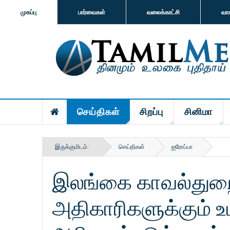
முகப்பு
பார்வைகள்
வலைக்காட்சி
வா
செய்திகள்
சிறப்பு
சினிமா
இருக்குமிடம்:
செய்திகள்
ஐரோப்பா
இலங்கை காவல்துறை
அதிகாரிகளுக்கும் 