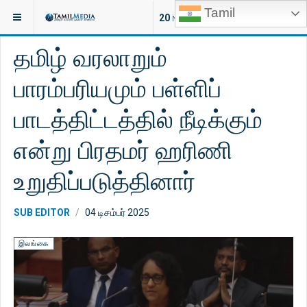
Tamil
இருக்குமிடம்:
செய்திகள்
இலங்கை
20
NEW ARTICLES
தமிழ் வரலாறும்
பாரம்பரியமும் பள்ளிப்
பாடத்திட்டத்தில் நீடிக்கும்
என்று பிரதமர் ஹரிணி
உறுதிப்படுத்தினார்
SUB EDITOR
04 டிசம்பர் 2025
இலங்கை