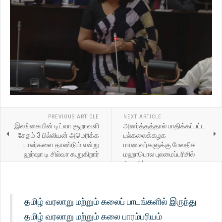
PREVIOUS ARTICLE
NEXT ARTICLE
இலங்கையின் டிட்வா சூறாவளி
அனர்த்தத்தால் பாதிக்கப்பட்ட
சேதம் 3 பில்லியன் அமெரிக்க
பல்கலைக்கழக
டாலர்களை தாண்டும் என்று
மாணவர்களுக்கு மேலதிக
ஹர்ஷா டி சில்வா கூறுகிறார்
மஹாபொல புலமைப்பரிசில்
கொடுப்பனவு
தமிழ் வரலாறு மற்றும் கலைப் பாடங்களில் இருந்து
தமிழ் வரலாறு மற்றும் கலை பாரம்பரியம்