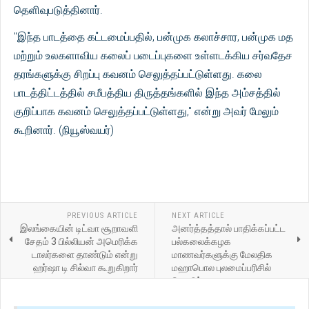
தெளிவுபடுத்தினார்.
"இந்த பாடத்தை கட்டமைப்பதில், பன்முக கலாச்சார, பன்முக மத
மற்றும் உலகளாவிய கலைப் படைப்புகளை உள்ளடக்கிய சர்வதேச
தரங்களுக்கு சிறப்பு கவனம் செலுத்தப்பட்டுள்ளது. கலை
பாடத்திட்டத்தில் சமீபத்திய திருத்தங்களில் இந்த அம்சத்தில்
குறிப்பாக கவனம் செலுத்தப்பட்டுள்ளது," என்று அவர் மேலும்
கூறினார். (நியூஸ்வயர்)
PREVIOUS ARTICLE
NEXT ARTICLE
இலங்கையின் டிட்வா சூறாவளி
அனர்த்தத்தால் பாதிக்கப்பட்ட
சேதம் 3 பில்லியன் அமெரிக்க
பல்கலைக்கழக
டாலர்களை தாண்டும் என்று
மாணவர்களுக்கு மேலதிக
ஹர்ஷா டி சில்வா கூறுகிறார்
மஹாபொல புலமைப்பரிசில்
கொடுப்பனவு