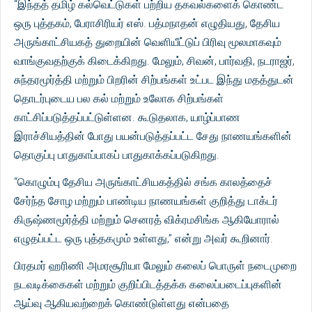
“இந்தத் தமிழ் கல்வெட்டுகள் பற்றிய தகவல்களைக் கொண்ட
ஒரு புத்தகம், பேராசிரியர் எஸ். பத்மநாதன் எழுதியது, தேசிய
அருங்காட்சியகத் துறையின் வெளியீட்டுப் பிரிவு மூலமாகவும்
வாங்குவதற்குக் கிடைக்கிறது. மேலும், சிவன், பார்வதி, நடராஜர்,
சுந்தரமூர்த்தி மற்றும் பிறரின் சிற்பங்கள் உட்பட இந்து மதத்துடன்
தொடர்புடைய பல கல் மற்றும் உலோக சிற்பங்கள்
காட்சிப்படுத்தப்பட்டுள்ளன. கூடுதலாக, யாழ்ப்பாண
இராச்சியத்தின் போது பயன்படுத்தப்பட்ட சேது நாணயங்களின்
தொகுப்பு பாதுகாப்பாகப் பாதுகாக்கப்படுகிறது.
“கொழும்பு தேசிய அருங்காட்சியகத்தில் சங்க காலத்தைச்
சேர்ந்த சோழ மற்றும் பாண்டிய நாணயங்கள் குறித்து டாக்டர்
கிருஷ்ணமூர்த்தி மற்றும் செனரத் விக்ரமசிங்க ஆகியோரால்
எழுதப்பட்ட ஒரு புத்தகமும் உள்ளது,” என்று அவர் கூறினார்.
பிரதமர் ஹரிணி அமரசூரியா மேலும் கலைப் பொருள் நடைமுறை
நடவடிக்கைகள் மற்றும் குறிப்பிடத்தக்க கலைப்படைப்புகளின்
ஆய்வு ஆகியவற்றைக் கொண்டுள்ளது என்பதை