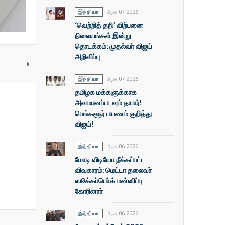
இந்தியா
ஆக 07 2026
‘வெற்றித் தறி’ விற்பனை
நிலையங்கள் இன்று
தொடக்கம்: முதல்வா் விஜய்
அறிவிப்பு
இந்தியா
ஆக 07 2026
தமிழக மக்களுக்காக
அவமானப்படவும் தயார்!
பெங்களூர் பயணம் குறித்து
விஜய்!
இந்தியா
ஆக 06 2026
மோடி விடியோ நீக்கப்பட்ட
விவகாரம்: மெட்டா தலைவா்
ஸூக்கா்பொ்க் மன்னிப்பு
கோரினாா்
இந்தியா
ஆக 06 2026