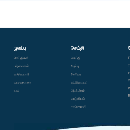
முகப்பு
செய்தி
செய்திகள்
செய்தி
T
பார்வைகள்
சிறப்பு
P
காணொளி
சினிமா
வாசகசாலை
கட்டுரைகள்
நாம்
ஆன்மீகம்
R
வாழ்வியல்
காணொளி