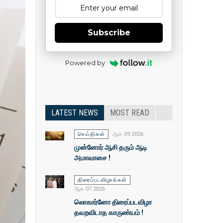
Subscribe
Powered by
LATEST NEWS
MOST READ
செய்திகள்
ஆக 09 2026
முன்னோர் ஆசி தரும் ஆடி
அமாவாசை !
திரைப்படவிழாக்கள்
ஆக 07 2026
லொகார்னோ திரைப்படவிழா
தவறவிடாத காருண்யம் !