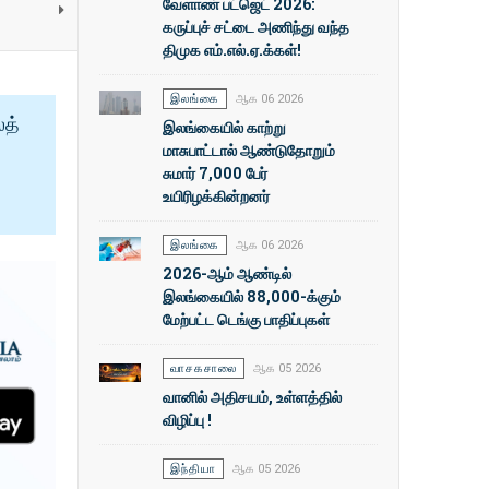
வேளாண் பட்ஜெட் 2026:
கருப்புச் சட்டை அணிந்து வந்த
திமுக எம்.எல்.ஏ.க்கள்!
இலங்கை
ஆக 06 2026
ைத்
இலங்கையில் காற்று
மாசுபாட்டால் ஆண்டுதோறும்
சுமார் 7,000 பேர்
உயிரிழக்கின்றனர்
இலங்கை
ஆக 06 2026
2026-ஆம் ஆண்டில்
இலங்கையில் 88,000-க்கும்
மேற்பட்ட டெங்கு பாதிப்புகள்
வாசகசாலை
ஆக 05 2026
வானில் அதிசயம், உள்ளத்தில்
விழிப்பு !
இந்தியா
ஆக 05 2026