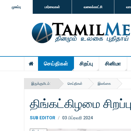
முகப்பு
பார்வைகள்
வலைக்காட்சி
வா
செய்திகள்
சிறப்பு
சினிமா
இருக்குமிடம்:
செய்திகள்
இலங்கை
திங்கட்கிழமை சிறப்
SUB EDITOR
03 பிப்ரவரி 2024