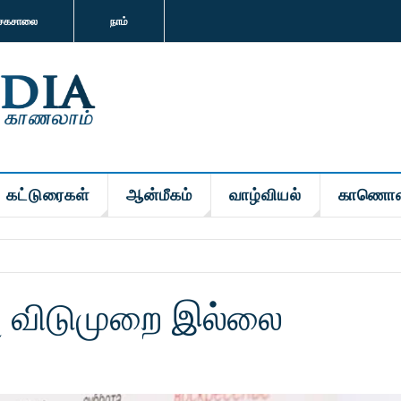
சகசாலை
நாம்
கட்டுரைகள்
ஆன்மீகம்
வாழ்வியல்
காணொள
பு விடுமுறை இல்லை